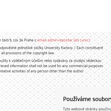
h 560/5, 116 36 Praha 1;
email: admin-repozitar [at] cuni.cz
povědné jednotlivé složky Univerzity Karlovy. / Each constituent
all provisions of the copyright law.
užity k výdělečným účelům nebo vydávány za studijní, vědeckou
etrieved information shall not be used for any commercial purposes
creative activities of any person other than the author.
Používáme soubor
Tyto webové stránky používaj