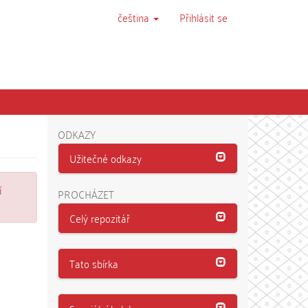
čeština
Přihlásit se
ODKAZY
Užitečné odkazy
í
PROCHÁZET
Celý repozitář
Tato sbírka