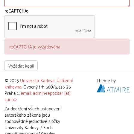
reCAPTCHA:
reCAPTCHA je vyžadována
Vyžádat kopii
© 2025
Univerzita Karlova
,
Ústřední
Theme by
knihovna
, Ovocný trh 560/5, 116 36
Praha 1;
email: admin-repozitar [at]
cuni.cz
Za dodržení všech ustanovení
autorského zákona jsou
zodpovědné jednotlivé složky
Univerzity Karlovy. / Each
constituent part of Charles