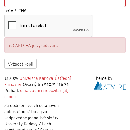
reCAPTCHA:
reCAPTCHA je vyžadována
Vyžádat kopii
© 2025
Univerzita Karlova
,
Ústřední
Theme by
knihovna
, Ovocný trh 560/5, 116 36
Praha 1;
email: admin-repozitar [at]
cuni.cz
Za dodržení všech ustanovení
autorského zákona jsou
zodpovědné jednotlivé složky
Univerzity Karlovy. / Each
constituent part of Charles