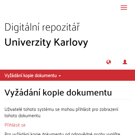
Přeskočit na obsah
Přepn
navig
Vyžádání kopie dokumentu
Vyžádání kopie dokumentu
Uživatelé tohoto systému se mohou přihlásit pro zobrazení
tohoto dokumentu.
Přihlásit se
Pro vyžádání kopie dokumentu od odpovědné osoby vyplňte