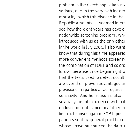
problem in the Czech population is ve
serious , due to the very high inciden
mortality , which this disease in the C
Republic amounts . It seemed interest
see how the eight years has develope
nationwide screening program , whic
introduced with us as the only other 
in the world in July 2000. I also wante
know that during this time appeared 
more convenient methods screening 
the combination of FOBT and colonos
follow , because since beginning it wa
that the tests used to detect occult b
are over their proven advantages an
provisions , in particular as regards
sensitivity . Another reason is also my
several years of experience with patie
endoscopic ambulance my father , wh
first met s investigation FOBT -positiv
patients sent by general practitioners 
whose I have outsourced the data int