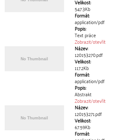
Velikost:
547.3Kb
Formát:
application/pdf
Popis:
Text práce
Zobrazit/
otevřít
Název:
120153270.pdf
Velikost:
117.2Kb
Formát:
application/pdf
Popis:
Abstrakt
Zobrazit/
otevřít
Název:
120153271.pdf
Velikost:
67.59Kb
Formát: