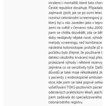
incidenci i mortalitě, které tato chorob
České republice dosahuje. Připadalo m
zajímavé zjistit, jak se po osmi letech
rozvinul celonárodní screeningový pr
který byl u nás zaveden jako v teprve
zemi na světě v červenci roku 2000. 
jsem se chtěla dozvědět, zda se běhe
doby neobjevily nějaké nové, výhodněj
metody screeningu, než kombinace T
následná kolonoskopie, protože již od
počátku bylo zřejmé, že používané tes
detekci okultního krvácení mají přes s
prokázané výhody i některé rezervy,
zejména co se senzitivity týče. Dalším
důvodů je také moje několikaletá zku
s pacienty z endoskopické ambulanc
otce, kde jsem se také poprvé setkala
vyšetřování TOKS-pozitivních pacientů
odeslaných praktickými lékaři, jejichž 
jsem zadávala do specializovaného
celonárodního registru.