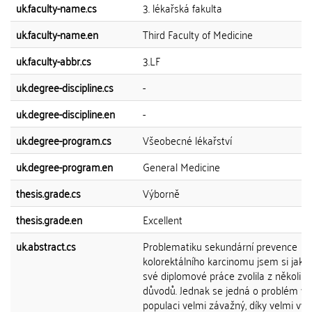
uk.faculty-name.cs
3. lékařská fakulta
uk.faculty-name.en
Third Faculty of Medicine
uk.faculty-abbr.cs
3.LF
uk.degree-discipline.cs
-
uk.degree-discipline.en
-
uk.degree-program.cs
Všeobecné lékařství
uk.degree-program.en
General Medicine
thesis.grade.cs
Výborně
thesis.grade.en
Excellent
uk.abstract.cs
Problematiku sekundární prevence
kolorektálního karcinomu jsem si jak
své diplomové práce zvolila z několika
důvodů. Jednak se jedná o problém v 
populaci velmi závažný, díky velmi vy