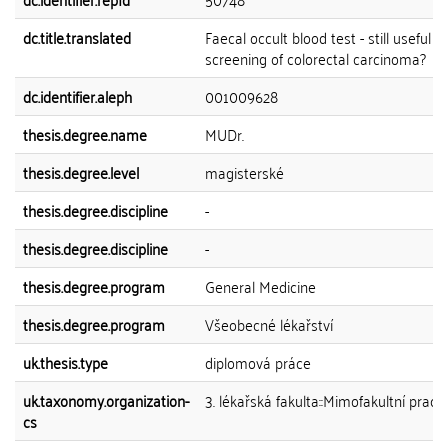
dc.title.translated
Faecal occult blood test - still useful in
screening of colorectal carcinoma?
dc.identifier.aleph
001009628
thesis.degree.name
MUDr.
thesis.degree.level
magisterské
thesis.degree.discipline
-
thesis.degree.discipline
-
thesis.degree.program
General Medicine
thesis.degree.program
Všeobecné lékařství
uk.thesis.type
diplomová práce
uk.taxonomy.organization-
3. lékařská fakulta::Mimofakultní praco
cs