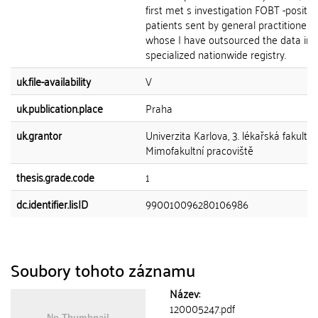
first met s investigation FOBT -positiv
patients sent by general practitioners 
whose I have outsourced the data int
specialized nationwide registry.
uk.file-availability
V
uk.publication.place
Praha
uk.grantor
Univerzita Karlova, 3. lékařská fakulta,
Mimofakultní pracoviště
thesis.grade.code
1
dc.identifier.lisID
990010096280106986
Soubory tohoto záznamu
Název:
120005247.pdf