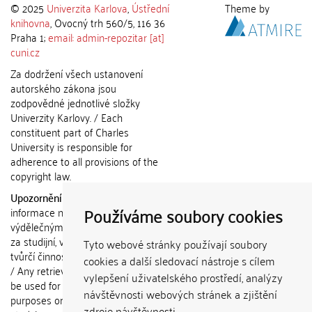
© 2025
Univerzita Karlova
,
Ústřední
Theme by
knihovna
, Ovocný trh 560/5, 116 36
Praha 1;
email: admin-repozitar [at]
cuni.cz
Za dodržení všech ustanovení
autorského zákona jsou
zodpovědné jednotlivé složky
Univerzity Karlovy. / Each
constituent part of Charles
University is responsible for
adherence to all provisions of the
copyright law.
Upozornění / Notice:
Získané
Používáme soubory cookies
informace nemohou být použity k
výdělečným účelům nebo vydávány
za studijní, vědeckou nebo jinou
Tyto webové stránky používají soubory
tvůrčí činnost jiné osoby než autora.
cookies a další sledovací nástroje s cílem
/ Any retrieved information shall not
vylepšení uživatelského prostředí, analýzy
be used for any commercial
návštěvnosti webových stránek a zjištění
purposes or claimed as results of
zdroje návštěvnosti.