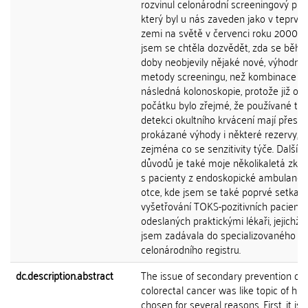
rozvinul celonárodní screeningový pr
který byl u nás zaveden jako v teprve
zemi na světě v červenci roku 2000. 
jsem se chtěla dozvědět, zda se běhe
doby neobjevily nějaké nové, výhodněj
metody screeningu, než kombinace T
následná kolonoskopie, protože již od
počátku bylo zřejmé, že používané tes
detekci okultního krvácení mají přes s
prokázané výhody i některé rezervy,
zejména co se senzitivity týče. Dalším
důvodů je také moje několikaletá zku
s pacienty z endoskopické ambulanc
otce, kde jsem se také poprvé setkala
vyšetřování TOKS-pozitivních pacientů
odeslaných praktickými lékaři, jejichž 
jsem zadávala do specializovaného
celonárodního registru.
dc.description.abstract
The issue of secondary prevention of
colorectal cancer was like topic of his 
chosen for several reasons. First, it is 