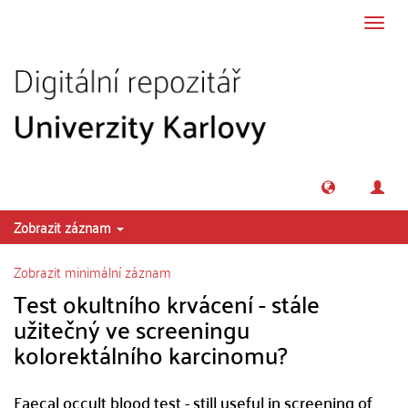
Přeskočit na obsah
Přepn
navig
Zobrazit záznam
Zobrazit minimální záznam
Test okultního krvácení - stále
užitečný ve screeningu
kolorektálního karcinomu?
Faecal occult blood test - still useful in screening of