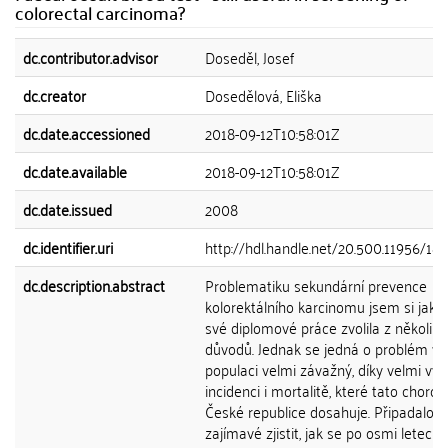
colorectal carcinoma?
dc.contributor.advisor
Doseděl, Josef
dc.creator
Dosedělová, Eliška
dc.date.accessioned
2018-09-12T10:58:01Z
dc.date.available
2018-09-12T10:58:01Z
dc.date.issued
2008
dc.identifier.uri
http://hdl.handle.net/20.500.11956/18
dc.description.abstract
Problematiku sekundární prevence
kolorektálního karcinomu jsem si jak
své diplomové práce zvolila z několika
důvodů. Jednak se jedná o problém v 
populaci velmi závažný, díky velmi vy
incidenci i mortalitě, které tato chorob
České republice dosahuje. Připadalo m
zajímavé zjistit, jak se po osmi letech