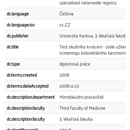
specialized nationwide registry.
dc.language
Čeština
dc.language.iso
cs_CZ
dc.publisher
Univerzita Karlova, 3. lékařská fakulta
dc.title
Test okultního krvácení - stále užitečn
screeningu kolorektálního karcinomu?
dc.type
diplomová práce
dcterms.created
2008
dcterms.dateAccepted
2008-11-13
dc.description.department
Mimofakultní pracoviště
dc.description.faculty
Third Faculty of Medicine
dc.description.faculty
3. lékařská fakulta
dc.identifier.repId
50748