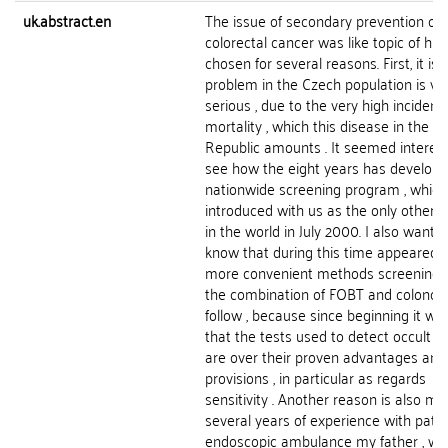
uk.abstract.en
The issue of secondary prevention of
colorectal cancer was like topic of his 
chosen for several reasons. First, it is 
problem in the Czech population is ve
serious , due to the very high inciden
mortality , which this disease in the C
Republic amounts . It seemed interest
see how the eight years has develope
nationwide screening program , whic
introduced with us as the only other 
in the world in July 2000. I also wante
know that during this time appeared 
more convenient methods screening 
the combination of FOBT and colonos
follow , because since beginning it wa
that the tests used to detect occult b
are over their proven advantages an
provisions , in particular as regards
sensitivity . Another reason is also my
several years of experience with patie
endoscopic ambulance my father , wh