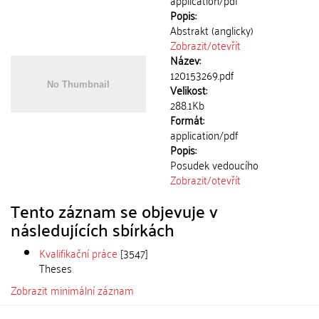
application/pdf
Popis:
Abstrakt (anglicky)
Zobrazit/
otevřít
Název:
120153269.pdf
Velikost:
288.1Kb
Formát:
application/pdf
Popis:
Posudek vedoucího
Zobrazit/
otevřít
Tento záznam se objevuje v
následujících sbírkách
Kvalifikační práce
[3547]
Theses
Zobrazit minimální záznam