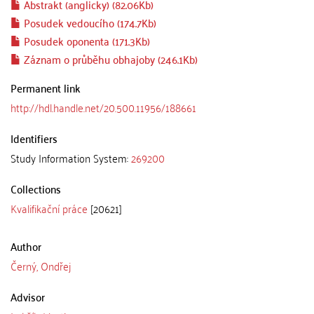
Abstrakt (anglicky) (82.06Kb)
Posudek vedoucího (174.7Kb)
Posudek oponenta (171.3Kb)
Záznam o průběhu obhajoby (246.1Kb)
Permanent link
http://hdl.handle.net/20.500.11956/188661
Identifiers
Study Information System:
269200
Collections
Kvalifikační práce
[20621]
Author
Černý, Ondřej
Advisor