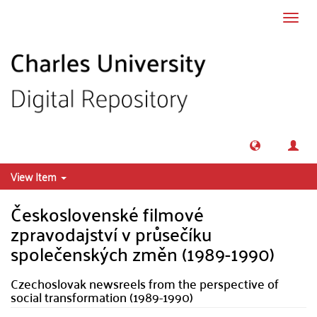
Skip to main content
Toggl
navig
View Item
Československé filmové
zpravodajství v průsečíku
společenských změn (1989-1990)
Czechoslovak newsreels from the perspective of
social transformation (1989-1990)