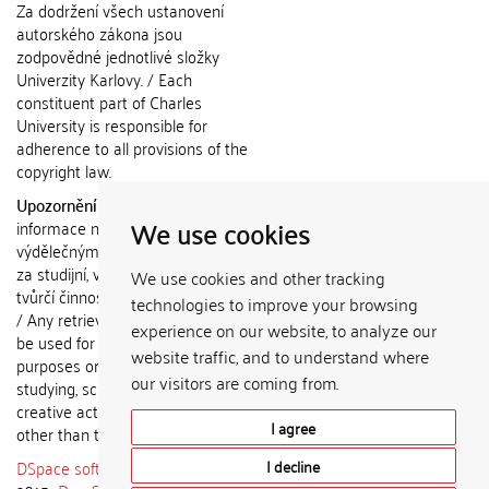
Za dodržení všech ustanovení
autorského zákona jsou
zodpovědné jednotlivé složky
Univerzity Karlovy. / Each
constituent part of Charles
University is responsible for
adherence to all provisions of the
copyright law.
Upozornění / Notice:
Získané
We use cookies
informace nemohou být použity k
výdělečným účelům nebo vydávány
za studijní, vědeckou nebo jinou
We use cookies and other tracking
tvůrčí činnost jiné osoby než autora.
technologies to improve your browsing
/ Any retrieved information shall not
experience on our website, to analyze our
be used for any commercial
website traffic, and to understand where
purposes or claimed as results of
our visitors are coming from.
studying, scientific or any other
creative activities of any person
I agree
other than the author.
DSpace software
copyright © 2002-
I decline