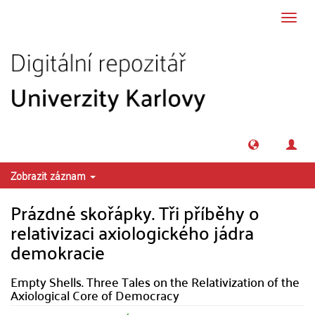
Přeskočit na obsah
Přepn
navig
Zobrazit záznam
Prázdné skořápky. Tři příběhy o
relativizaci axiologického jádra
demokracie
Empty Shells. Three Tales on the Relativization of the
Axiological Core of Democracy