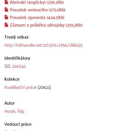
Abstrakt (anglicky) (256.3Kb)
Posudek vedoucího (275.6Kb)
Posudek oponenta (424.5Kb)
Záznam o průběhu obhajoby (255.2Kb)
Trvalý odkaz
http://hdl.handle.net/20.500.11956/188635
Identifikátory
SIS:
266042
Kolekce
Kvalifikační práce
[20621]
Autor
Horák, Filip
Vedoucí práce