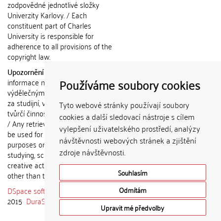
zodpovědné jednotlivé složky
Univerzity Karlovy. / Each
constituent part of Charles
University is responsible for
adherence to all provisions of the
copyright law.
Upozornění / Notice:
Získané
Používáme soubory cookies
informace nemohou být použity k
výdělečným účelům nebo vydávány
za studijní, vědeckou nebo jinou
Tyto webové stránky používají soubory
tvůrčí činnost jiné osoby než autora.
cookies a další sledovací nástroje s cílem
/ Any retrieved information shall not
vylepšení uživatelského prostředí, analýzy
be used for any commercial
návštěvnosti webových stránek a zjištění
purposes or claimed as results of
zdroje návštěvnosti.
studying, scientific or any other
creative activities of any person
Souhlasím
other than the author.
DSpace software
copyright © 2002-
Odmítám
2015
DuraSpace
Upravit mé předvolby