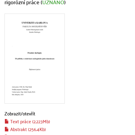
rigorózní práce (
UZNÁNO
)
Zobrazit/
otevřít
Text práce (2.223Mb)
Abstrakt (256.4Kb)