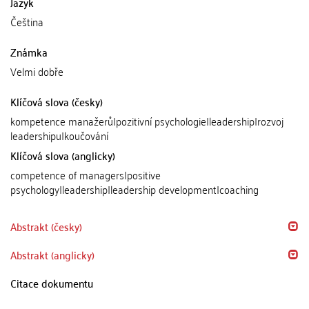
Jazyk
Čeština
Známka
Velmi dobře
Klíčová slova (česky)
kompetence manažerů|pozitivní psychologie|leadership|rozvoj
leadershipu|koučování
Klíčová slova (anglicky)
competence of managers|positive
psychology|leadership|leadership development|coaching
Abstrakt (česky)
Abstrakt (anglicky)
Citace dokumentu