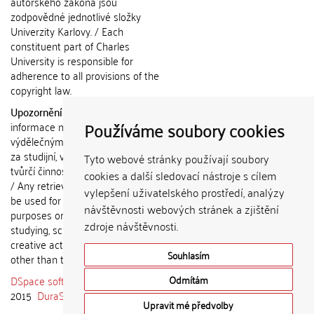
autorského zákona jsou
zodpovědné jednotlivé složky
Univerzity Karlovy. / Each
constituent part of Charles
University is responsible for
adherence to all provisions of the
copyright law.
Upozornění / Notice:
Získané
Používáme soubory cookies
informace nemohou být použity k
výdělečným účelům nebo vydávány
za studijní, vědeckou nebo jinou
Tyto webové stránky používají soubory
tvůrčí činnost jiné osoby než autora.
cookies a další sledovací nástroje s cílem
/ Any retrieved information shall not
vylepšení uživatelského prostředí, analýzy
be used for any commercial
návštěvnosti webových stránek a zjištění
purposes or claimed as results of
zdroje návštěvnosti.
studying, scientific or any other
creative activities of any person
Souhlasím
other than the author.
DSpace software
copyright © 2002-
Odmítám
2015
DuraSpace
Upravit mé předvolby