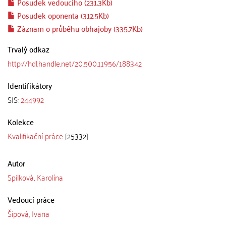
Posudek vedoucího (231.3Kb)
Posudek oponenta (312.5Kb)
Záznam o průběhu obhajoby (335.7Kb)
Trvalý odkaz
http://hdl.handle.net/20.500.11956/188342
Identifikátory
SIS:
244992
Kolekce
Kvalifikační práce
[25332]
Autor
Spilková, Karolína
Vedoucí práce
Šípová, Ivana