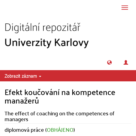
Přeskočit na obsah
Přepn
navig
Zobrazit záznam
Efekt koučování na kompetence
manažerů
The effect of coaching on the competences of
managers
diplomová práce (
OBHÁJENO
)