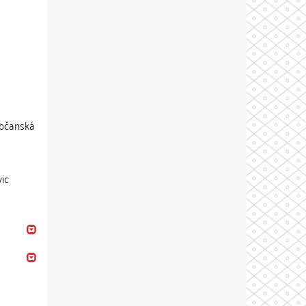
občanská
vic