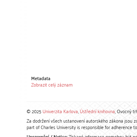
Metadata
Zobrazit celý záznam
© 2025
Univerzita Karlova
,
Ústřední knihovna
, Ovocný tr
Za dodržení všech ustanovení autorského zákona jsou zod
part of Charles University is responsible for adherence to 
Upozornění / Notice:
Získané informace nemohou být po