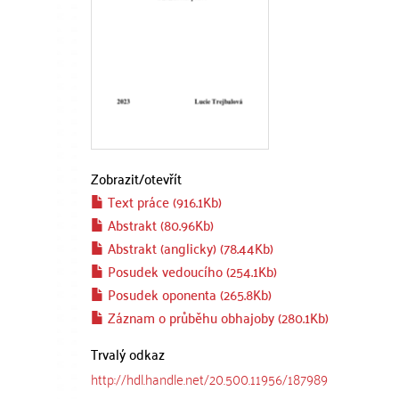
Zobrazit/
otevřít
Text práce (916.1Kb)
Abstrakt (80.96Kb)
Abstrakt (anglicky) (78.44Kb)
Posudek vedoucího (254.1Kb)
Posudek oponenta (265.8Kb)
Záznam o průběhu obhajoby (280.1Kb)
Trvalý odkaz
http://hdl.handle.net/20.500.11956/187989