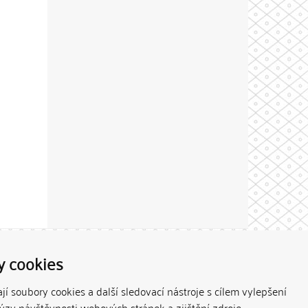
Theme by
y cookies
í soubory cookies a další sledovací nástroje s cílem vylepšení
lýzy návštěvnosti webových stránek a zjištění zdroje