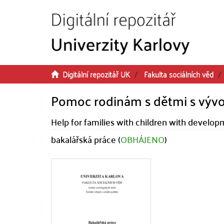
Přeskočit na obsah
Digitální repozitář UK
Fakulta sociálních věd
Pomoc rodinám s dětmi s vývo
Help for families with children with develo
bakalářská práce (
OBHÁJENO
)