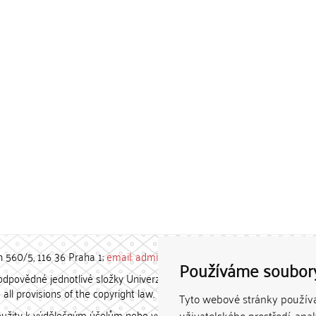
h 560/5, 116 36 Praha 1;
email: admin-repozitar [at] cuni.cz
Používáme soubor
povědné jednotlivé složky Univerzity Karlovy. / Each constituent
all provisions of the copyright law.
Tyto webové stránky používaj
užity k výdělečným účelům nebo vydávány za studijní, vědeckou
uživatelského prostředí, ana