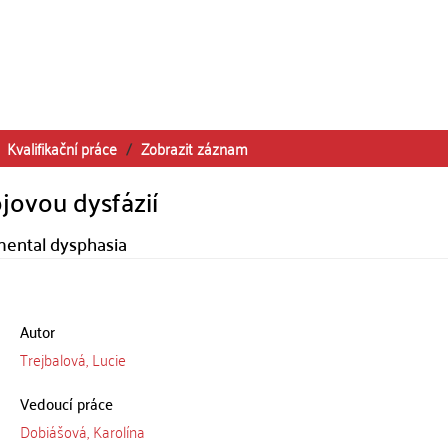
Kvalifikační práce
Zobrazit záznam
jovou dysfázií
pmental dysphasia
Autor
Trejbalová, Lucie
Vedoucí práce
Dobiášová, Karolína