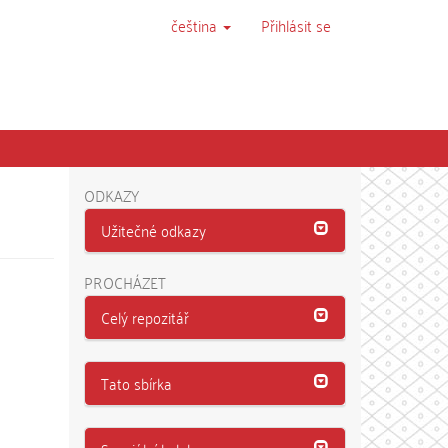
čeština
Přihlásit se
ODKAZY
Užitečné odkazy
PROCHÁZET
Celý repozitář
Tato sbírka