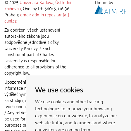
© 2025
Univerzita Karlova
,
Ústřední
Theme by
knihovna
, Ovocný trh 560/5, 116 36
Praha 1;
email: admin-repozitar [at]
cuni.cz
Za dodržení všech ustanovení
autorského zákona jsou
zodpovědné jednotlivé složky
Univerzity Karlovy. / Each
constituent part of Charles
University is responsible for
adherence to all provisions of the
copyright law.
Upozornění / Notice:
Získané
We use cookies
informace nemohou být použity k
výdělečným účelům nebo vydávány
za studijní, vědeckou nebo jinou
We use cookies and other tracking
tvůrčí činnost jiné osoby než autora.
technologies to improve your browsing
/ Any retrieved information shall not
experience on our website, to analyze our
be used for any commercial
website traffic, and to understand where
purposes or claimed as results of
our visitors are coming from.
studying, scientific or any other