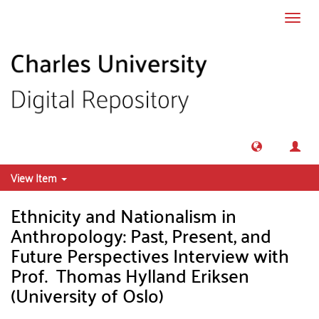
Skip to main content
Toggl
navig
View Item
Ethnicity and Nationalism in
Anthropology: Past, Present, and
Future Perspectives Interview with
Prof. Thomas Hylland Eriksen
(University of Oslo)