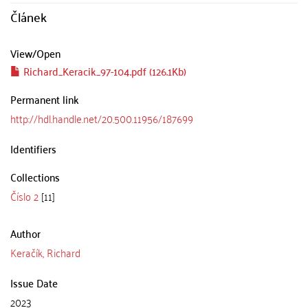
Článek
View/
Open
Richard_Keracik_97-104.pdf (126.1Kb)
Permanent link
http://hdl.handle.net/20.500.11956/187699
Identifiers
Collections
Číslo 2
[11]
Author
Keračík, Richard
Issue Date
2023