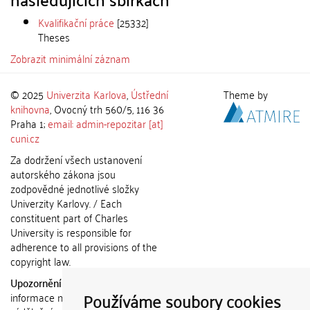
Kvalifikační práce
[25332]
Theses
Zobrazit minimální záznam
© 2025
Univerzita Karlova
,
Ústřední
Theme by
knihovna
, Ovocný trh 560/5, 116 36
Praha 1;
email: admin-repozitar [at]
cuni.cz
Za dodržení všech ustanovení
autorského zákona jsou
zodpovědné jednotlivé složky
Univerzity Karlovy. / Each
constituent part of Charles
University is responsible for
adherence to all provisions of the
copyright law.
Upozornění / Notice:
Získané
Používáme soubory cookies
informace nemohou být použity k