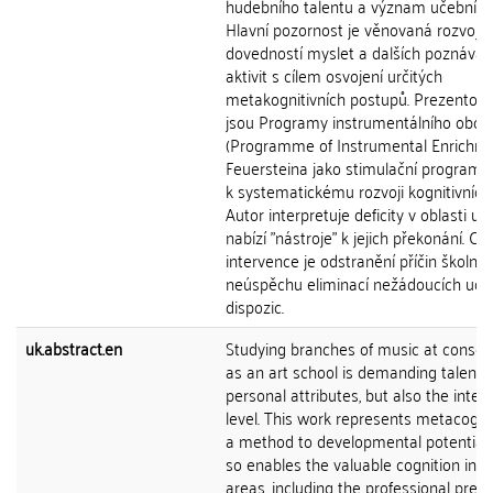
hudebního talentu a význam učebního 
Hlavní pozornost je věnovaná rozvoji
dovedností myslet a dalších poznávac
aktivit s cílem osvojení určitých
metakognitivních postupů. Prezentov
jsou Programy instrumentálního oboh
(Programme of Instrumental Enrichme
Feuersteina jako stimulační program 
k systematickému rozvoji kognitivních 
Autor interpretuje deficity v oblasti uč
nabízí "nástroje" k jejich překonání. Cí
intervence je odstranění příčin školníh
neúspěchu eliminací nežádoucích uče
dispozic.
uk.abstract.en
Studying branches of music at conser
as an art school is demanding talent,
personal attributes, but also the intell
level. This work represents metacogni
a method to developmental potential
so enables the valuable cognition in v
areas, including the professional prep