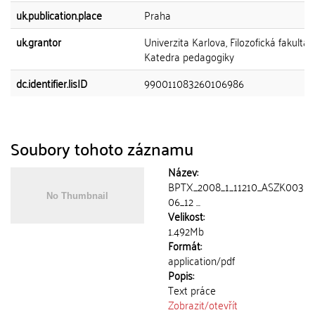
uk.publication.place
Praha
uk.grantor
Univerzita Karlova, Filozofická fakulta,
Katedra pedagogiky
dc.identifier.lisID
990011083260106986
Soubory tohoto záznamu
Název:
BPTX_2008_1_11210_ASZK003
06_12 ...
Velikost:
1.492Mb
Formát:
application/pdf
Popis:
Text práce
Zobrazit/
otevřít