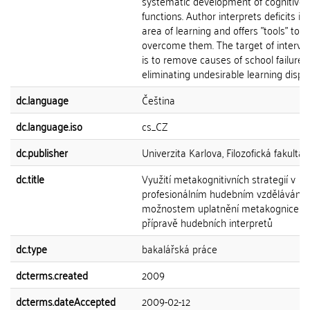
systematic development of cognitive
functions. Author interprets deficits in
area of learning and offers "tools" to
overcome them. The target of interve
is to remove causes of school failure 
eliminating undesirable learning dispos
dc.language
Čeština
dc.language.iso
cs_CZ
dc.publisher
Univerzita Karlova, Filozofická fakulta
dc.title
Využití metakognitivních strategií v
profesionálním hudebním vzdělávání: 
možnostem uplatnění metakognice př
přípravě hudebních interpretů
dc.type
bakalářská práce
dcterms.created
2009
dcterms.dateAccepted
2009-02-12