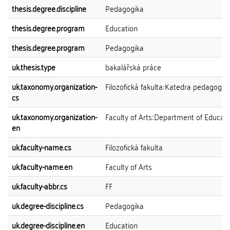
thesis.degree.discipline
Pedagogika
thesis.degree.program
Education
thesis.degree.program
Pedagogika
uk.thesis.type
bakalářská práce
uk.taxonomy.organization-
Filozofická fakulta::Katedra pedagogik
cs
uk.taxonomy.organization-
Faculty of Arts::Department of Educat
en
uk.faculty-name.cs
Filozofická fakulta
uk.faculty-name.en
Faculty of Arts
uk.faculty-abbr.cs
FF
uk.degree-discipline.cs
Pedagogika
uk.degree-discipline.en
Education