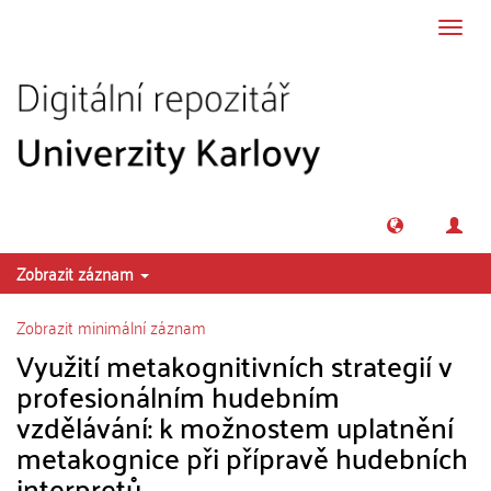
Přeskočit na obsah
Přepn
navig
Zobrazit záznam
Zobrazit minimální záznam
Využití metakognitivních strategií v
profesionálním hudebním
vzdělávání: k možnostem uplatnění
metakognice při přípravě hudebních
interpretů