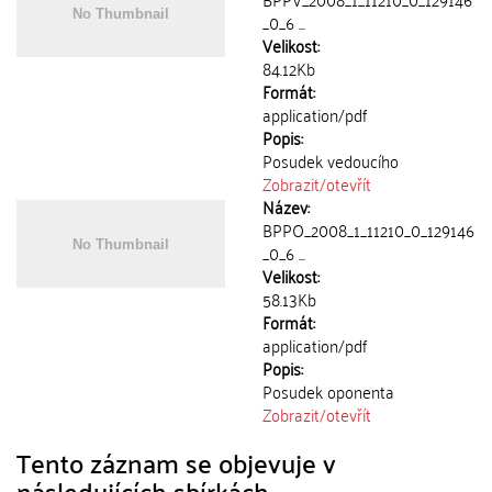
_0_6 ...
Velikost:
84.12Kb
Formát:
application/pdf
Popis:
Posudek vedoucího
Zobrazit/
otevřít
Název:
BPPO_2008_1_11210_0_129146
_0_6 ...
Velikost:
58.13Kb
Formát:
application/pdf
Popis:
Posudek oponenta
Zobrazit/
otevřít
Tento záznam se objevuje v
následujících sbírkách