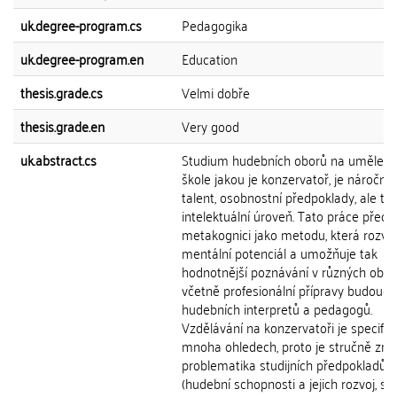
uk.degree-program.cs
Pedagogika
uk.degree-program.en
Education
thesis.grade.cs
Velmi dobře
thesis.grade.en
Very good
uk.abstract.cs
Studium hudebních oborů na uměleck
škole jakou je konzervatoř, je náročné
talent, osobnostní předpoklady, ale ta
intelektuální úroveň. Tato práce předs
metakognici jako metodu, která rozvíjí
mentální potenciál a umožňuje tak
hodnotnější poznávání v různých obla
včetně profesionální přípravy budoucí
hudebních interpretů a pedagogů.
Vzdělávání na konzervatoři je specific
mnoha ohledech, proto je stručně zm
problematika studijních předpokladů
(hudební schopnosti a jejich rozvoj, sl