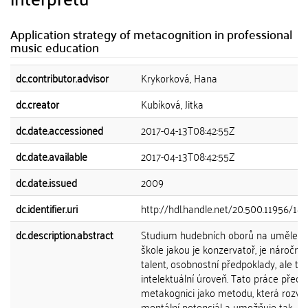
Application strategy of metacognition in professional
music education
dc.contributor.advisor
Krykorková, Hana
dc.creator
Kubíková, Jitka
dc.date.accessioned
2017-04-13T08:42:55Z
dc.date.available
2017-04-13T08:42:55Z
dc.date.issued
2009
dc.identifier.uri
http://hdl.handle.net/20.500.11956/18
dc.description.abstract
Studium hudebních oborů na uměleck
škole jakou je konzervatoř, je náročné
talent, osobnostní předpoklady, ale ta
intelektuální úroveň. Tato práce předs
metakognici jako metodu, která rozvíjí
mentální potenciál a umožňuje tak