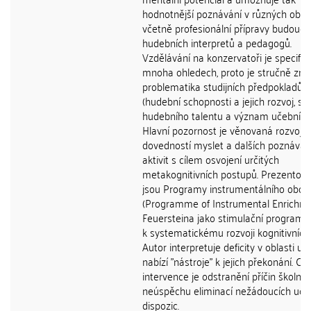
hodnotnější poznávání v různých obla
včetně profesionální přípravy budoucí
hudebních interpretů a pedagogů.
Vzdělávání na konzervatoři je specific
mnoha ohledech, proto je stručně zm
problematika studijních předpokladů
(hudební schopnosti a jejich rozvoj, sl
hudebního talentu a význam učebního 
Hlavní pozornost je věnovaná rozvoji
dovedností myslet a dalších poznávac
aktivit s cílem osvojení určitých
metakognitivních postupů. Prezentov
jsou Programy instrumentálního oboh
(Programme of Instrumental Enrichme
Feuersteina jako stimulační program 
k systematickému rozvoji kognitivních 
Autor interpretuje deficity v oblasti uč
nabízí "nástroje" k jejich překonání. Cí
intervence je odstranění příčin školníh
neúspěchu eliminací nežádoucích uče
dispozic.