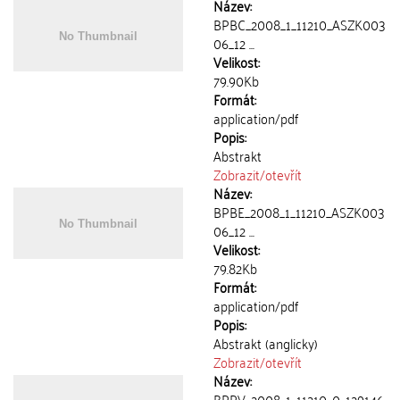
Název:
BPBC_2008_1_11210_ASZK003
06_12 ...
Velikost:
79.90Kb
Formát:
application/pdf
Popis:
Abstrakt
Zobrazit/
otevřít
Název:
BPBE_2008_1_11210_ASZK003
06_12 ...
Velikost:
79.82Kb
Formát:
application/pdf
Popis:
Abstrakt (anglicky)
Zobrazit/
otevřít
Název:
BPPV_2008_1_11210_0_129146