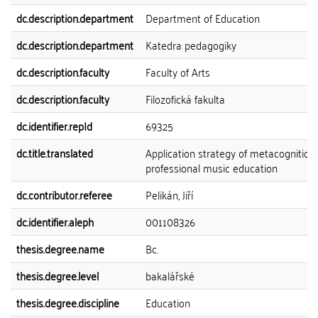
dc.description.department
Department of Education
dc.description.department
Katedra pedagogiky
dc.description.faculty
Faculty of Arts
dc.description.faculty
Filozofická fakulta
dc.identifier.repId
69325
dc.title.translated
Application strategy of metacognition 
professional music education
dc.contributor.referee
Pelikán, Jiří
dc.identifier.aleph
001108326
thesis.degree.name
Bc.
thesis.degree.level
bakalářské
thesis.degree.discipline
Education