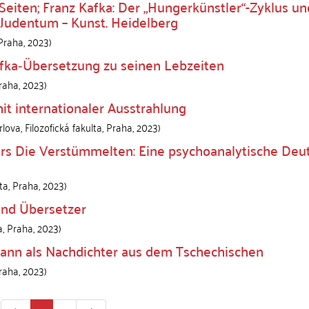
 Seiten; Franz Kafka: Der „Hungerkünstler“-Zyklus un
 Judentum – Kunst. Heidelberg
Praha
,
2023
)
afka‑Übersetzung zu seinen Lebzeiten
raha
,
2023
)
mit internationaler Ausstrahlung
lova, Filozofická fakulta
,
Praha
,
2023
)
 Die Verstümmelten: Eine psychoanalytische Deu
ta
,
Praha
,
2023
)
und Übersetzer
a
,
Praha
,
2023
)
ann als Nachdichter aus dem Tschechischen
raha
,
2023
)