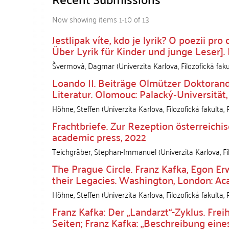
Now showing items 1-10 of 13
Jestlipak víte, kdo je lyrik? O poezii pro
Über Lyrik für Kinder und junge Leser].
Švermová, Dagmar
(
Univerzita Karlova, Filozofická faku
Loando II. Beiträge Olmützer Doktora
Literatur. Olomouc: Palacký‑Universität
Höhne, Steffen
(
Univerzita Karlova, Filozofická fakulta
,
Frachtbriefe. Zur Rezeption österreichi
academic press, 2022
Teichgräber, Stephan-Immanuel
(
Univerzita Karlova, Fi
The Prague Circle. Franz Kafka, Egon Er
their Legacies. Washington, London: A
Höhne, Steffen
(
Univerzita Karlova, Filozofická fakulta
,
Franz Kafka: Der „Landarzt“-Zyklus. Freih
Seiten; Franz Kafka: „Beschreibung eine