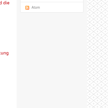
d die
Atom
tung