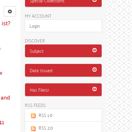
Special Collections
MY ACCOUNT
 ist?
Login
DISCOVER
n
Subject
Date Issued
w
Has File(s)
 and
RSS FEEDS
RSS 1.0
41
RSS 2.0