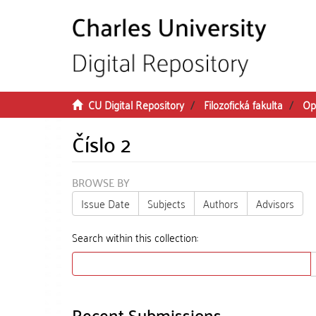
Skip to main content
CU Digital Repository
Filozofická fakulta
Op
Číslo 2
BROWSE BY
Issue Date
Subjects
Authors
Advisors
Search within this collection:
Recent Submissions