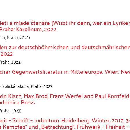
 děti a mladé čtenáře [Wisst ihr denn, wer ein Lyriker
 Praha: Karolinum, 2022
lta
,
Praha
,
2023
)
nden zur deutschböhmischen und deutschmährische
, 2022
Praha
,
2023
)
scher Gegenwartsliteratur in Mitteleuropa. Wien: Ne
lozofická fakulta
,
Praha
,
2023
)
win Kisch, Max Brod, Franz Werfel and Paul Kornfeld
cademica Press
Praha
,
2023
)
eit – Schrift – Judentum. Heidelberg: Winter, 2017, 3
s Kampfes“ und „Betrachtung“. Frühwerk – Freiheit –