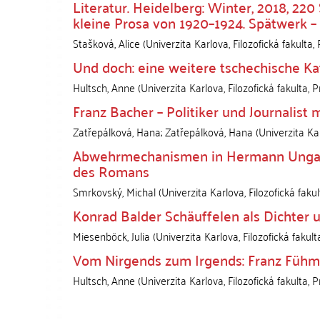
Literatur. Heidelberg: Winter, 2018, 220
kleine Prosa von 1920–1924. Spätwerk –
Stašková, Alice
(
Univerzita Karlova, Filozofická fakulta
,
Und doch: eine weitere tschechische K
Hultsch, Anne
(
Univerzita Karlova, Filozofická fakulta
,
P
Franz Bacher – Politiker und Journalist 
Zatřepálková, Hana
;
Zatřepálková, Hana
(
Univerzita Kar
Abwehrmechanismen in Hermann Ungars
des Romans
Smrkovský, Michal
(
Univerzita Karlova, Filozofická fakul
Konrad Balder Schäuffelen als Dichter 
Miesenböck, Julia
(
Univerzita Karlova, Filozofická fakult
Vom Nirgends zum Irgends: Franz Fühm
Hultsch, Anne
(
Univerzita Karlova, Filozofická fakulta
,
P