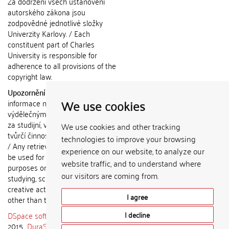
Za dodržení všech ustanovení
autorského zákona jsou
zodpovědné jednotlivé složky
Univerzity Karlovy. / Each
constituent part of Charles
University is responsible for
adherence to all provisions of the
copyright law.
Upozornění / Notice:
Získané
We use cookies
informace nemohou být použity k
výdělečným účelům nebo vydávány
za studijní, vědeckou nebo jinou
We use cookies and other tracking
tvůrčí činnost jiné osoby než autora.
technologies to improve your browsing
/ Any retrieved information shall not
experience on our website, to analyze our
be used for any commercial
website traffic, and to understand where
purposes or claimed as results of
our visitors are coming from.
studying, scientific or any other
creative activities of any person
I agree
other than the author.
DSpace software
copyright © 2002-
I decline
2015
DuraSpace