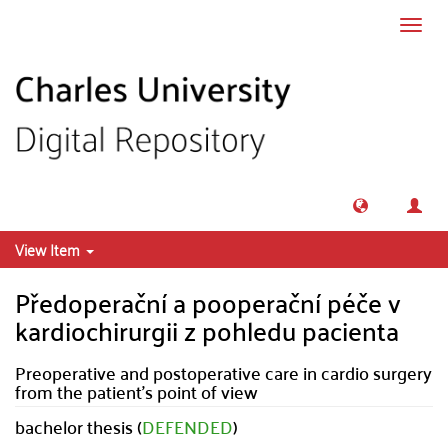
Skip to main content
Toggl
navig
View Item
Předoperační a pooperační péče v
kardiochirurgii z pohledu pacienta
Preoperative and postoperative care in cardio surgery
from the patient's point of view
bachelor thesis (
DEFENDED
)