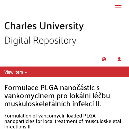
Skip to main content
Toggl
navig
View Item
Formulace PLGA nanočástic s
vankomycinem pro lokální léčbu
muskuloskeletálních infekcí II.
Formulation of vancomycin loaded PLGA
nanoparticles for local treatment of musculoskeletal
infections II.