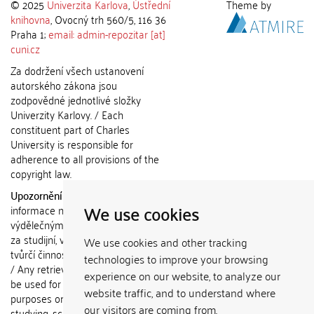
© 2025
Univerzita Karlova
,
Ústřední
Theme by
knihovna
, Ovocný trh 560/5, 116 36
Praha 1;
email: admin-repozitar [at]
cuni.cz
Za dodržení všech ustanovení
autorského zákona jsou
zodpovědné jednotlivé složky
Univerzity Karlovy. / Each
constituent part of Charles
University is responsible for
adherence to all provisions of the
copyright law.
Upozornění / Notice:
Získané
We use cookies
informace nemohou být použity k
výdělečným účelům nebo vydávány
za studijní, vědeckou nebo jinou
We use cookies and other tracking
tvůrčí činnost jiné osoby než autora.
technologies to improve your browsing
/ Any retrieved information shall not
experience on our website, to analyze our
be used for any commercial
website traffic, and to understand where
purposes or claimed as results of
our visitors are coming from.
studying, scientific or any other