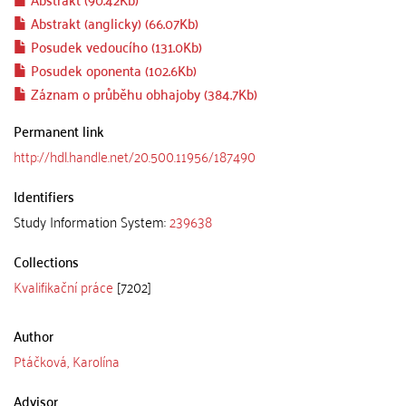
Abstrakt (anglicky) (66.07Kb)
Posudek vedoucího (131.0Kb)
Posudek oponenta (102.6Kb)
Záznam o průběhu obhajoby (384.7Kb)
Permanent link
http://hdl.handle.net/20.500.11956/187490
Identifiers
Study Information System:
239638
Collections
Kvalifikační práce
[7202]
Author
Ptáčková, Karolína
Advisor