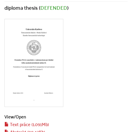
diploma thesis (
DEFENDED
)
View/
Open
Text práce (1.091Mb)
Abstrakt (90.42Kb)