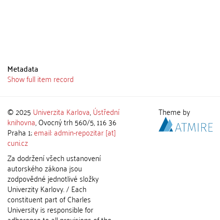
Metadata
Show full item record
© 2025
Univerzita Karlova
,
Ústřední
Theme by
knihovna
, Ovocný trh 560/5, 116 36
Praha 1;
email: admin-repozitar [at]
cuni.cz
Za dodržení všech ustanovení
autorského zákona jsou
zodpovědné jednotlivé složky
Univerzity Karlovy. / Each
constituent part of Charles
University is responsible for
adherence to all provisions of the