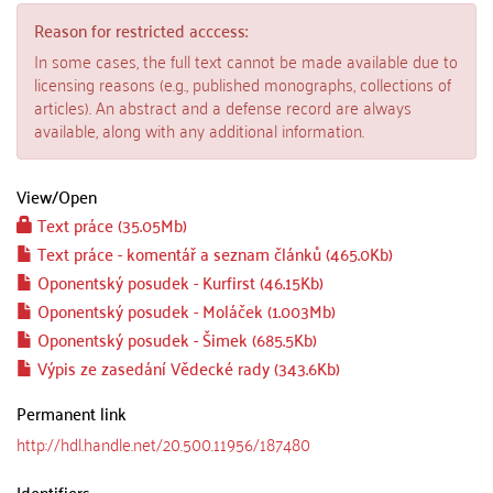
Reason for restricted acccess:
In some cases, the full text cannot be made available due to
licensing reasons (e.g., published monographs, collections of
articles). An abstract and a defense record are always
available, along with any additional information.
View/
Open
Text práce (35.05Mb)
Text práce - komentář a seznam článků (465.0Kb)
Oponentský posudek - Kurfirst (46.15Kb)
Oponentský posudek - Moláček (1.003Mb)
Oponentský posudek - Šimek (685.5Kb)
Výpis ze zasedání Vědecké rady (343.6Kb)
Permanent link
http://hdl.handle.net/20.500.11956/187480
Identifiers