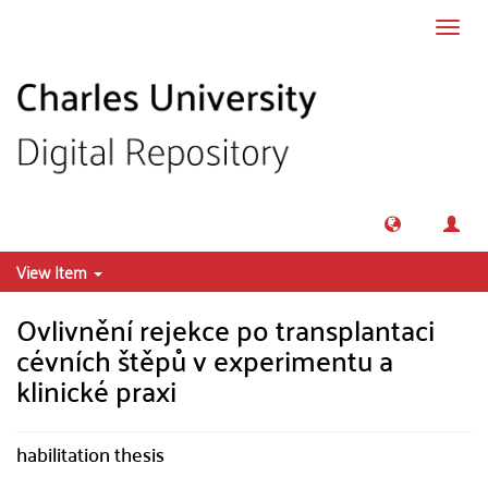
Skip to main content
Toggl
navig
View Item
Ovlivnění rejekce po transplantaci
cévních štěpů v experimentu a
klinické praxi
habilitation thesis