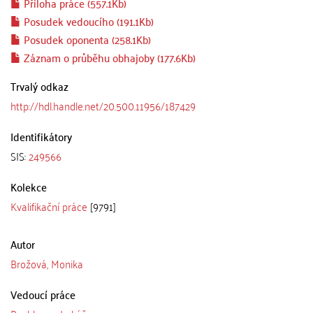
Příloha práce (557.1Kb)
Posudek vedoucího (191.1Kb)
Posudek oponenta (258.1Kb)
Záznam o průběhu obhajoby (177.6Kb)
Trvalý odkaz
http://hdl.handle.net/20.500.11956/187429
Identifikátory
SIS:
249566
Kolekce
Kvalifikační práce
[9791]
Autor
Brožová, Monika
Vedoucí práce