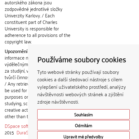
autorského zákona jsou
zodpovědné jednotlivé složky
Univerzity Karlovy. / Each
constituent part of Charles
University is responsible for
adherence to all provisions of the
copyright law.
Upozornění / Notice:
Získané
Používáme soubory cookies
informace nemohou být použity k
výdělečným účelům nebo vydávány
za studijní, vědeckou nebo jinou
Tyto webové stránky používají soubory
tvůrčí činnost jiné osoby než autora.
cookies a další sledovací nástroje s cílem
/ Any retrieved information shall not
vylepšení uživatelského prostředí, analýzy
be used for any commercial
návštěvnosti webových stránek a zjištění
purposes or claimed as results of
zdroje návštěvnosti.
studying, scientific or any other
creative activities of any person
Souhlasím
other than the author.
DSpace software
copyright © 2002-
Odmítám
2015
DuraSpace
Upravit mé předvolby