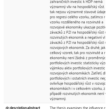
zahraničních investic k HDP nemá
významný vliv na hospodářský růst. St
tak nejsou významné stavové údaje o
pro regresi celého vzorku, zatímco re
vzorku rozděleného na rozvinuté a
rozvojové ekonomiky ukazuje pozitivní 
závazků z PZI na hospodářský růst u
rozvinutých ekonomik a negativní vliv
závazků z PZI na hospodářský růst u
rozvojových ekonomik. Za druhé, jak p
celkový vzorek, tak pro rozvinuté a ro
ekonomiky není žádná z proměnných 
portfoliových investic statisticky význ
výjimkou aktiv portfoliových investic v
rozvojových ekonomikách. Zatřetí, dlu
portfoliových i ostatních investic nega
ovlivňuje hospodářský růst v rozvojov
ekonomikách i v celkovém vzorku, zat
případě rozvinutých ekonomik není vý
významný.
dc.description.abstract
The thesis examines the influence of