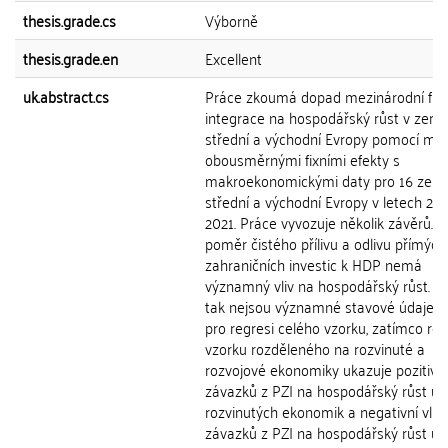
thesis.grade.cs
Výborně
thesis.grade.en
Excellent
uk.abstract.cs
Práce zkoumá dopad mezinárodní fin
integrace na hospodářský růst v zemí
střední a východní Evropy pomocí mo
obousměrnými fixními efekty s
makroekonomickými daty pro 16 zemí
střední a východní Evropy v letech 20
2021. Práce vyvozuje několik závěrů. Z
poměr čistého přílivu a odlivu přímých
zahraničních investic k HDP nemá
významný vliv na hospodářský růst. St
tak nejsou významné stavové údaje o
pro regresi celého vzorku, zatímco re
vzorku rozděleného na rozvinuté a
rozvojové ekonomiky ukazuje pozitivní 
závazků z PZI na hospodářský růst u
rozvinutých ekonomik a negativní vliv
závazků z PZI na hospodářský růst u