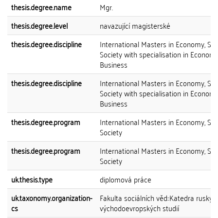
thesis.degree.name
Mgr.
thesis.degree.level
navazující magisterské
thesis.degree.discipline
International Masters in Economy, St
Society with specialisation in Econom
Business
thesis.degree.discipline
International Masters in Economy, St
Society with specialisation in Econom
Business
thesis.degree.program
International Masters in Economy, St
Society
thesis.degree.program
International Masters in Economy, St
Society
uk.thesis.type
diplomová práce
uk.taxonomy.organization-
Fakulta sociálních věd::Katedra ruskýc
cs
východoevropských studií