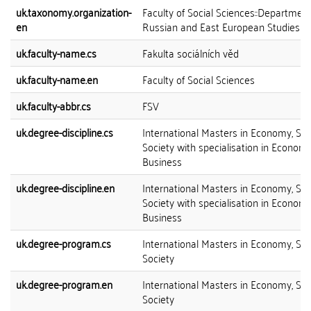
uk.taxonomy.organization-
Faculty of Social Sciences::Department
en
Russian and East European Studies
uk.faculty-name.cs
Fakulta sociálních věd
uk.faculty-name.en
Faculty of Social Sciences
uk.faculty-abbr.cs
FSV
uk.degree-discipline.cs
International Masters in Economy, St
Society with specialisation in Econom
Business
uk.degree-discipline.en
International Masters in Economy, St
Society with specialisation in Econom
Business
uk.degree-program.cs
International Masters in Economy, St
Society
uk.degree-program.en
International Masters in Economy, St
Society