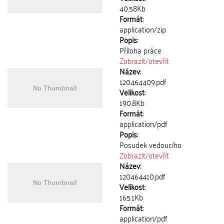
40.58Kb
Formát:
application/zip
Popis:
Příloha práce
Zobrazit/
otevřít
Název:
120464409.pdf
Velikost:
190.8Kb
Formát:
application/pdf
Popis:
Posudek vedoucího
Zobrazit/
otevřít
Název:
120464410.pdf
Velikost:
165.1Kb
Formát:
application/pdf