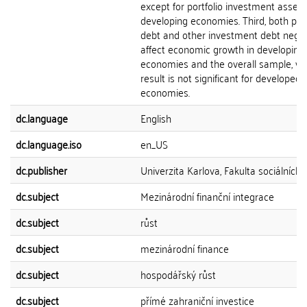
except for portfolio investment assets
developing economies. Third, both port
debt and other investment debt negat
affect economic growth in developing
economies and the overall sample, wh
result is not significant for developed
economies.
dc.language
English
dc.language.iso
en_US
dc.publisher
Univerzita Karlova, Fakulta sociálních 
dc.subject
Mezinárodní finanční integrace
dc.subject
růst
dc.subject
mezinárodní finance
dc.subject
hospodářský růst
dc.subject
přímé zahraniční investice