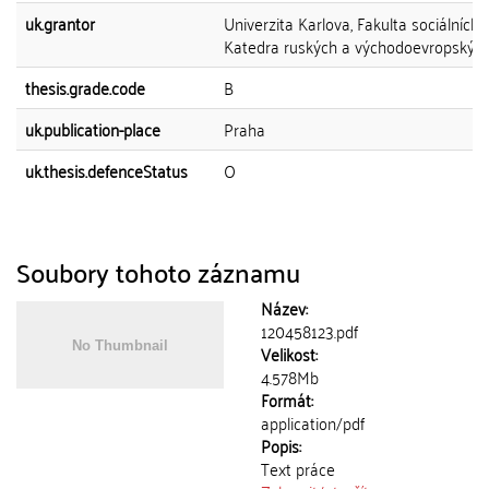
uk.grantor
Univerzita Karlova, Fakulta sociálních 
Katedra ruských a východoevropských 
thesis.grade.code
B
uk.publication-place
Praha
uk.thesis.defenceStatus
O
Soubory tohoto záznamu
Název:
120458123.pdf
Velikost:
4.578Mb
Formát:
application/pdf
Popis:
Text práce