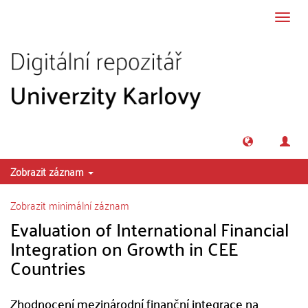
Přeskočit na obsah
Přepn
navig
Zobrazit záznam
Zobrazit minimální záznam
Evaluation of International Financial
Integration on Growth in CEE
Countries
Zhodnocení mezinárodní finanční integrace na