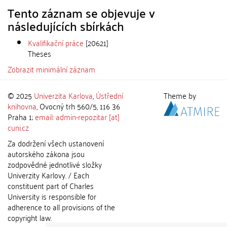
Tento záznam se objevuje v
následujících sbírkách
Kvalifikační práce
[20621]
Theses
Zobrazit minimální záznam
© 2025
Univerzita Karlova
,
Ústřední
Theme by
knihovna
, Ovocný trh 560/5, 116 36
Praha 1;
email: admin-repozitar [at]
cuni.cz
Za dodržení všech ustanovení
autorského zákona jsou
zodpovědné jednotlivé složky
Univerzity Karlovy. / Each
constituent part of Charles
University is responsible for
adherence to all provisions of the
copyright law.