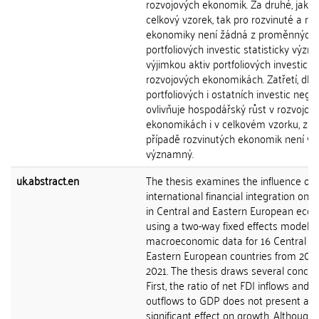
rozvojových ekonomik. Za druhé, jak p
celkový vzorek, tak pro rozvinuté a ro
ekonomiky není žádná z proměnných 
portfoliových investic statisticky význ
výjimkou aktiv portfoliových investic v
rozvojových ekonomikách. Zatřetí, dlu
portfoliových i ostatních investic nega
ovlivňuje hospodářský růst v rozvojov
ekonomikách i v celkovém vzorku, zat
případě rozvinutých ekonomik není vý
významný.
uk.abstract.en
The thesis examines the influence of
international financial integration on 
in Central and Eastern European eco
using a two-way fixed effects model w
macroeconomic data for 16 Central a
Eastern European countries from 200
2021. The thesis draws several conclus
First, the ratio of net FDI inflows and
outflows to GDP does not present a
significant effect on growth. Although 