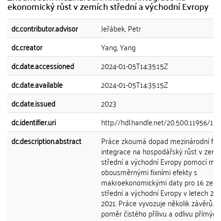
ekonomický růst v zemích střední a východní Evropy
dc.contributor.advisor
Jeřábek, Petr
dc.creator
Yang, Yang
dc.date.accessioned
2024-01-05T14:35:15Z
dc.date.available
2024-01-05T14:35:15Z
dc.date.issued
2023
dc.identifier.uri
http://hdl.handle.net/20.500.11956/18
dc.description.abstract
Práce zkoumá dopad mezinárodní fin
integrace na hospodářský růst v zemí
střední a východní Evropy pomocí mo
obousměrnými fixními efekty s
makroekonomickými daty pro 16 zemí
střední a východní Evropy v letech 20
2021. Práce vyvozuje několik závěrů. Z
poměr čistého přílivu a odlivu přímých