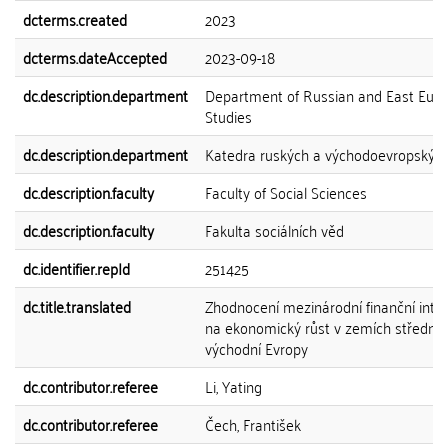
dcterms.created
2023
dcterms.dateAccepted
2023-09-18
dc.description.department
Department of Russian and East Eur
Studies
dc.description.department
Katedra ruských a východoevropských 
dc.description.faculty
Faculty of Social Sciences
dc.description.faculty
Fakulta sociálních věd
dc.identifier.repId
251425
dc.title.translated
Zhodnocení mezinárodní finanční inte
na ekonomický růst v zemích střední 
východní Evropy
dc.contributor.referee
Li, Yating
dc.contributor.referee
Čech, František