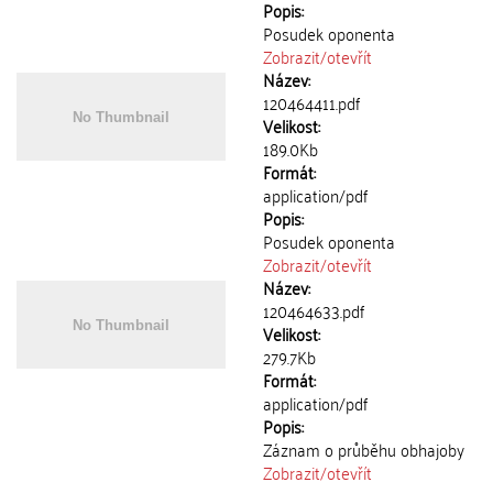
Popis:
Posudek oponenta
Zobrazit/
otevřít
Název:
120464411.pdf
Velikost:
189.0Kb
Formát:
application/pdf
Popis:
Posudek oponenta
Zobrazit/
otevřít
Název:
120464633.pdf
Velikost:
279.7Kb
Formát:
application/pdf
Popis:
Záznam o průběhu obhajoby
Zobrazit/
otevřít