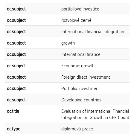
dc.subject
portfoliové investice
dc.subject
rozvojové země
dc.subject
International financial integration
dc.subject
growth
dc.subject
International finance
dc.subject
Economic growth
dc.subject
Foreign direct investment
dc.subject
Portfolio investment
dc.subject
Developing countries
dc.title
Evaluation of International Financial
Integration on Growth in CEE Countri
dc.type
diplomová práce