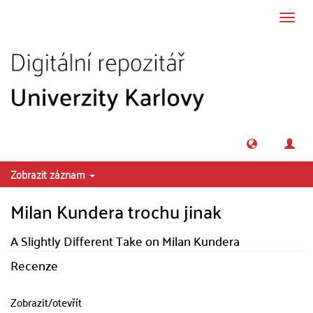
Přeskočit na obsah
Přepn
navig
Zobrazit záznam
Milan Kundera trochu jinak
A Slightly Different Take on Milan Kundera
Recenze
Zobrazit/
otevřít