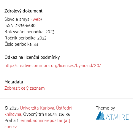
Zdrojový dokument
Slovo a smysl (
web
)
ISSN: 2336-6680
Rok vydání periodika: 2023
Ročník periodika: 2023
Číslo periodika: 43
Odkaz na licenční podmínky
http://creativecommons.org/licenses/by-nc-nd/2.0/
Metadata
Zobrazit celý záznam
© 2025
Univerzita Karlova
,
Ústřední
Theme by
knihovna
, Ovocný trh 560/5, 116 36
Praha 1;
email: admin-repozitar [at]
cuni.cz