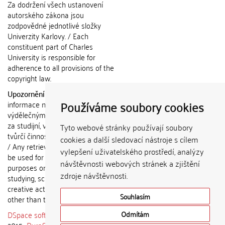
Za dodržení všech ustanovení
autorského zákona jsou
zodpovědné jednotlivé složky
Univerzity Karlovy. / Each
constituent part of Charles
University is responsible for
adherence to all provisions of the
copyright law.
Upozornění / Notice:
Získané
Používáme soubory cookies
informace nemohou být použity k
výdělečným účelům nebo vydávány
za studijní, vědeckou nebo jinou
Tyto webové stránky používají soubory
tvůrčí činnost jiné osoby než autora.
cookies a další sledovací nástroje s cílem
/ Any retrieved information shall not
vylepšení uživatelského prostředí, analýzy
be used for any commercial
návštěvnosti webových stránek a zjištění
purposes or claimed as results of
zdroje návštěvnosti.
studying, scientific or any other
creative activities of any person
Souhlasím
other than the author.
DSpace software
copyright © 2002-
Odmítám