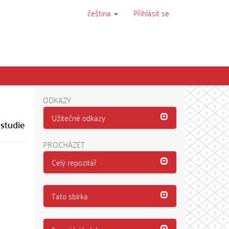
čeština
Přihlásit se
ODKAZY
Užitečné odkazy
 studie
PROCHÁZET
Celý repozitář
Tato sbírka