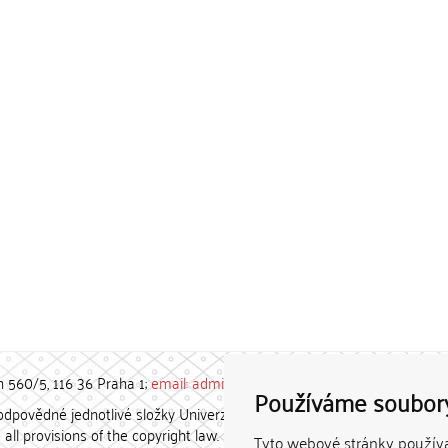
h 560/5, 116 36 Praha 1;
email: admin-repozitar [at] cuni.cz
Používáme soubor
povědné jednotlivé složky Univerzity Karlovy. / Each constituent
all provisions of the copyright law.
Tyto webové stránky používaj