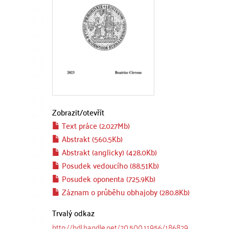
Zobrazit/
otevřít
Text práce (2.027Mb)
Abstrakt (560.5Kb)
Abstrakt (anglicky) (428.0Kb)
Posudek vedoucího (88.51Kb)
Posudek oponenta (725.9Kb)
Záznam o průběhu obhajoby (280.8Kb)
Trvalý odkaz
http://hdl.handle.net/20.500.11956/186829