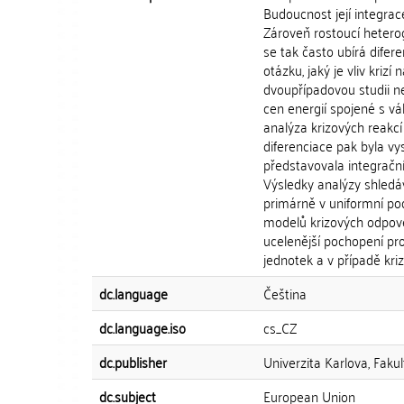
Budoucnost její integrac
Zároveň rostoucí heterog
se tak často ubírá dife
otázku, jaký je vliv krizí
dvoupřípadovou studii ne
cen energií spojené s v
analýza krizových reakcí
diferenciace pak byla vys
představovala integračn
Výsledky analýzy shledáva
primárně v uniformní po
modelů krizových odpověd
ucelenější pochopení pr
jednotek a v případě krize
dc.language
Čeština
dc.language.iso
cs_CZ
dc.publisher
Univerzita Karlova, Fakul
dc.subject
European Union