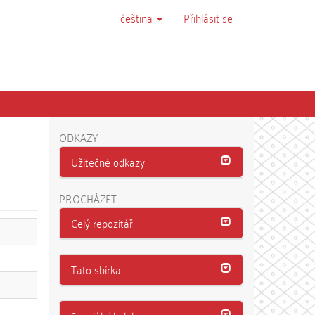
čeština
Přihlásit se
ODKAZY
Užitečné odkazy
PROCHÁZET
Celý repozitář
Tato sbírka