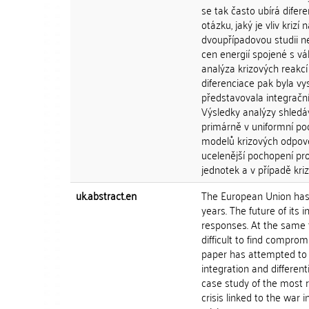
se tak často ubírá dife
otázku, jaký je vliv krizí
dvoupřípadovou studii ne
cen energií spojené s v
analýza krizových reakcí
diferenciace pak byla vys
představovala integračn
Výsledky analýzy shledáva
primárně v uniformní po
modelů krizových odpověd
ucelenější pochopení pr
jednotek a v případě krize
uk.abstract.en
The European Union has 
years. The future of its 
responses. At the same 
difficult to find comprom
paper has attempted to 
integration and differen
case study of the most 
crisis linked to the war 