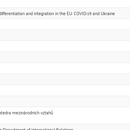
differentiation and integration in the EU: COVID-19 and Ukraine
:Katedra mezinárodních vztahů
es::Department of International Relations