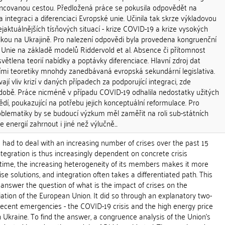
rencovanou cestou. Předložená práce se pokusila odpovědět na
 na integraci a diferenciaci Evropské unie. Učinila tak skrze výkladovou
jaktuálnějších tísňových situací - krize COVID-19 a krize vysokých
álkou na Ukrajině. Pro nalezení odpovědi byla provedena kongruenční
 Unie na základě modelů Riddervold et al. Absence či přítomnost
větlena teorií nabídky a poptávky diferenciace. Hlavní zdroj dat
ími teoretiky mnohdy zanedbávaná evropská sekundární legislativa.
jí vliv krizí v daných případech za podporující integraci, zde
době. Práce nicméně v případu COVID-19 odhalila nedostatky užitých
í, poukazující na potřebu jejich konceptuální reformulace. Pro
oblematiky by se budoucí výzkum měl zaměřit na roli sub-státních
 energií zahrnout i jiné než výlučně...
had to deal with an increasing number of crises over the past 15
integration is thus increasingly dependent on concrete crisis
time, the increasing heterogeneity of its members makes it more
ise solutions, and integration often takes a differentiated path. This
answer the question of what is the impact of crises on the
tiation of the European Union. It did so through an explanatory two-
recent emergencies - the COVID-19 crisis and the high energy price
in Ukraine. To find the answer, a congruence analysis of the Union's