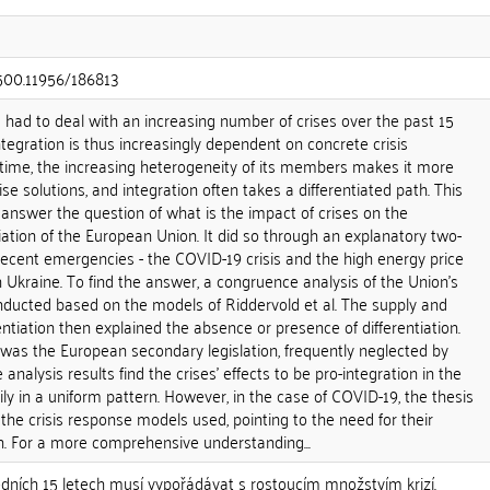
.500.11956/186813
had to deal with an increasing number of crises over the past 15
integration is thus increasingly dependent on concrete crisis
time, the increasing heterogeneity of its members makes it more
ise solutions, and integration often takes a differentiated path. This
answer the question of what is the impact of crises on the
tiation of the European Union. It did so through an explanatory two-
recent emergencies - the COVID-19 crisis and the high energy price
in Ukraine. To find the answer, a congruence analysis of the Union's
nducted based on the models of Riddervold et al. The supply and
ntiation then explained the absence or presence of differentiation.
 was the European secondary legislation, frequently neglected by
 analysis results find the crises' effects to be pro-integration in the
ily in a uniform pattern. However, in the case of COVID-19, the thesis
the crisis response models used, pointing to the need for their
n. For a more comprehensive understanding...
edních 15 letech musí vypořádávat s rostoucím množstvím krizí.