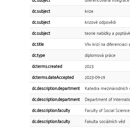
dc.subject
krize
dc.subject
krizové odpovědi
dc.subject
teorie nabídky a poptávk
dc.title
Vliv krizí na diferenciac
dc.type
diplomová práce
dcterms.created
2023
dcterms.dateAccepted
2023-09-19
dc.description.department
Katedra mezinárodních 
dc.description.department
Department of Internati
dc.description.faculty
Faculty of Social Science
dc.description.faculty
Fakulta sociálních věd