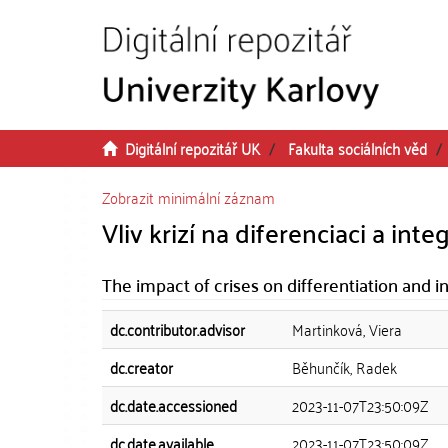
Přeskočit na obsah
Digitální repozitář UK
Fakulta sociálních věd
Zobrazit minimální záznam
Vliv krizí na diferenciaci a int
The impact of crises on differentiation and 
dc.contributor.advisor
Martinková, Viera
dc.creator
Běhunčík, Radek
dc.date.accessioned
2023-11-07T23:50:09Z
dc.date.available
2023-11-07T23:50:09Z