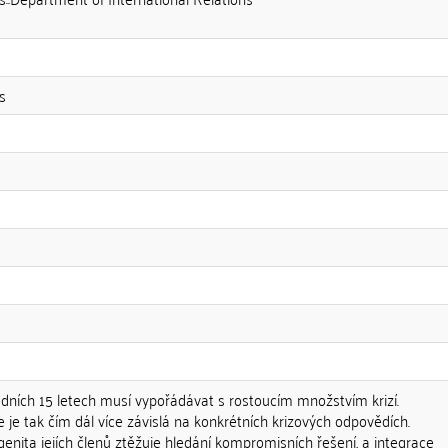
s
edních 15 letech musí vypořádávat s rostoucím množstvím krizí.
e je tak čím dál více závislá na konkrétních krizových odpovědích.
enita jejích členů ztěžuje hledání kompromisních řešení, a integrace