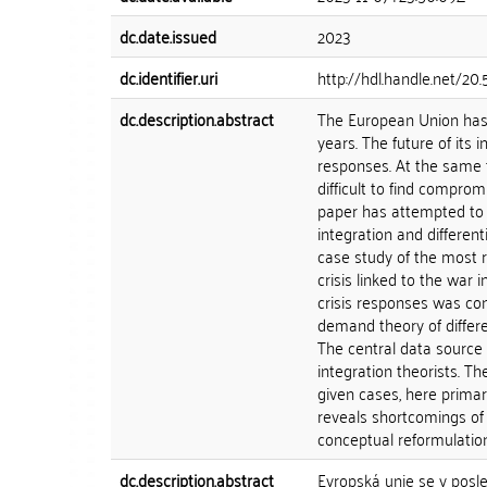
dc.date.issued
2023
dc.identifier.uri
http://hdl.handle.net/20
dc.description.abstract
The European Union has 
years. The future of its 
responses. At the same 
difficult to find comprom
paper has attempted to 
integration and differen
case study of the most 
crisis linked to the war 
crisis responses was co
demand theory of differe
The central data source
integration theorists. The
given cases, here primar
reveals shortcomings of 
conceptual reformulatio
dc.description.abstract
Evropská unie se v posl