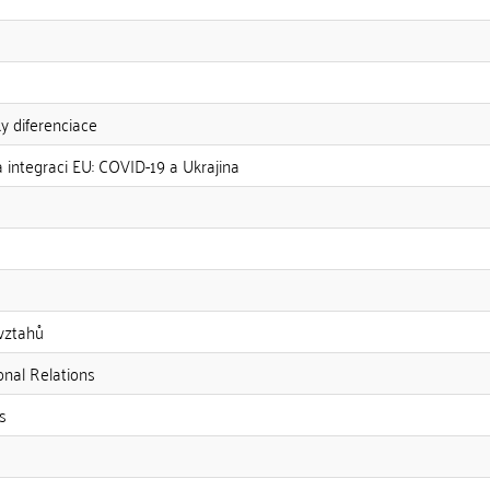
y diferenciace
i a integraci EU: COVID-19 a Ukrajina
vztahů
onal Relations
s