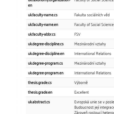
en
uk.faculty-name.cs
Fakulta sociálních věd
uk.faculty-name.en
Faculty of Social Science
uk.faculty-abbr.cs
FSV
uk.degree-discipline.cs
Mezinárodní vztahy
uk.degree-discipline.en
International Relations
uk.degree-program.cs
Mezinárodní vztahy
uk.degree-program.en
International Relations
thesis.grade.cs
Výborně
thesis.grade.en
Excellent
uk.abstract.cs
Evropská unie se v posl
Budoucnost její integrac
Zároveň rostoucí heterog