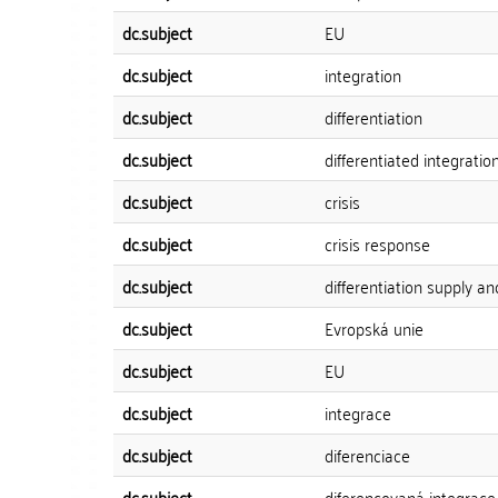
dc.subject
EU
dc.subject
integration
dc.subject
differentiation
dc.subject
differentiated integratio
dc.subject
crisis
dc.subject
crisis response
dc.subject
differentiation supply 
dc.subject
Evropská unie
dc.subject
EU
dc.subject
integrace
dc.subject
diferenciace
dc.subject
diferencovaná integrace