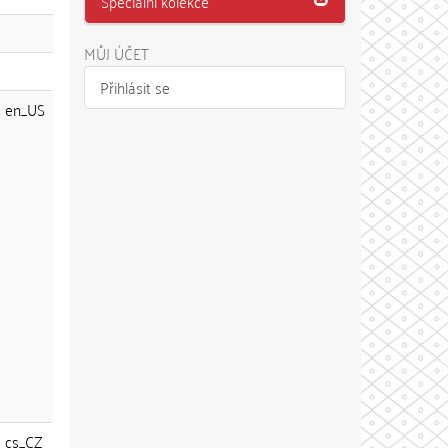
Speciální kolekce
MŮJ ÚČET
Přihlásit se
en_US
cs_CZ