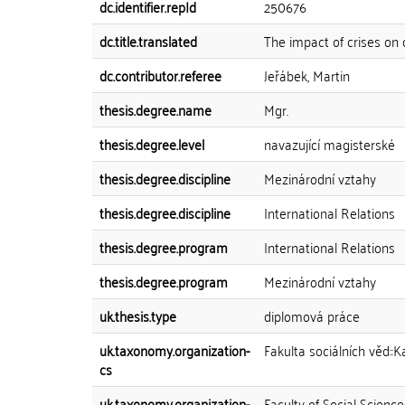
dc.identifier.repId
250676
dc.title.translated
The impact of crises on 
dc.contributor.referee
Jeřábek, Martin
thesis.degree.name
Mgr.
thesis.degree.level
navazující magisterské
thesis.degree.discipline
Mezinárodní vztahy
thesis.degree.discipline
International Relations
thesis.degree.program
International Relations
thesis.degree.program
Mezinárodní vztahy
uk.thesis.type
diplomová práce
uk.taxonomy.organization-
Fakulta sociálních věd:
cs
uk.taxonomy.organization-
Faculty of Social Scienc