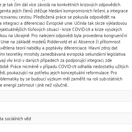
e je tak čím dál více závislá na konkrétních krizových odpovědích.
enita jejích členů ztěžuje hledání kompromisních řešení, a integrace
rencovanou cestou. Předložená práce se pokusila odpovědět na
 na integraci a diferenciaci Evropské unie. Učinila tak skrze výkladovou
jaktuálnějších tísňových situací - krize COVID-19 a krize vysokých
álkou na Ukrajině. Pro nalezení odpovědi byla provedena kongruenční
 Unie na základě modelů Riddervold et al. Absence či přítomnost
větlena teorií nabídky a poptávky diferenciace. Hlavní zdroj dat
ími teoretiky mnohdy zanedbávaná evropská sekundární legislativa.
jí vliv krizí v daných případech za podporující integraci, zde
době. Práce nicméně v případu COVID-19 odhalila nedostatky užitých
í, poukazující na potřebu jejich konceptuální reformulace. Pro
oblematiky by se budoucí výzkum měl zaměřit na roli sub-státních
 energií zahrnout i jiné než výlučně...
ta sociálních věd