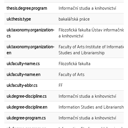
thesis.degree.program
Informační studia a knihovnictví
uk.thesis.type
bakalářská práce
uk.taxonomy.organization-
Filozofická fakulta::Ústav informačních 
cs
a knihovnictví
uk.taxonomy.organization-
Faculty of Arts::Institute of Information
en
Studies and Librarianship
uk.faculty-name.cs
Filozofická fakulta
uk.faculty-name.en
Faculty of Arts
uk.faculty-abbr.cs
FF
uk.degree-discipline.cs
Informační studia a knihovnictví
uk.degree-discipline.en
Information Studies and Librarianship
uk.degree-program.cs
Informační studia a knihovnictví