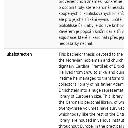
provenienčních známek. Konkrétně se
o osobní tituly, které kardinál nezískal 
koupených či konfiskovaných knižních 
ale pro jejichž získání vyvinul určité
bibliofilské úsilí, aby je do své knihovny
Závěrem je popsán knižní dar a tři va
adjustace, které si kardinál i přes jejic
nedostatky nechal.
uk.abstract.en
This bachelor thesis devoted to the lib
the Moravian nobleman and church
dignitary Cardinal František of Ditrichš
He lived from 1570 to 1536 and during
lifetime he managed to transform the
collector's library of his father Adam o
Ditrichstein into a huge representativ
library of European size. This library i
the Cardinal's personal library, of whic
twenty-three volumes have survived, 
which today, like the rest of the Dittri
library, are housed in various instituti
throughout Europe. In the practical par