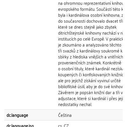
na ohromnou reprezentativní knihovn
evropského formátu. Součástí této kn
byla i kardinálova osobní knihovna, z n
do současnosti dochovalo dvacet tři s
které se dnes stejně jako zbytek
ditrichštejnské knihovny nachází v rů
institucích po celé Evropě. V praktické 
je zkoumáno a analyzováno těchto dv
tři svazků z kardinálovy soukromé kni
sbírky z hlediska vnějších a vnitřních
provenienčních známek. Konkrétně se
o osobní tituly, které kardinál nezískal 
koupených či konfiskovaných knižních 
ale pro jejichž získání vyvinul určité
bibliofilské úsilí, aby je do své knihovny
Závěrem je popsán knižní dar a tři va
adjustace, které si kardinál i přes jejic
nedostatky nechal.
dc.language
Čeština
dc.language.iso
cs_CZ