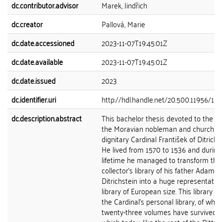
dc.contributor.advisor
Marek, Jindřich
dc.creator
Pallová, Marie
dc.date.accessioned
2023-11-07T19:45:01Z
dc.date.available
2023-11-07T19:45:01Z
dc.date.issued
2023
dc.identifier.uri
http://hdl.handle.net/20.500.11956/18
dc.description.abstract
This bachelor thesis devoted to the lib
the Moravian nobleman and church
dignitary Cardinal František of Ditrichš
He lived from 1570 to 1536 and during
lifetime he managed to transform the
collector's library of his father Adam o
Ditrichstein into a huge representativ
library of European size. This library i
the Cardinal's personal library, of whic
twenty-three volumes have survived, 