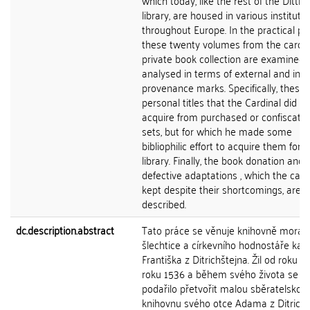
which today, like the rest of the Dittri
library, are housed in various instituti
throughout Europe. In the practical par
these twenty volumes from the cardin
private book collection are examined
analysed in terms of external and inte
provenance marks. Specifically, these 
personal titles that the Cardinal did no
acquire from purchased or confiscate
sets, but for which he made some
bibliophilic effort to acquire them for h
library. Finally, the book donation and 
defective adaptations , which the card
kept despite their shortcomings, are
described.
dc.description.abstract
Tato práce se věnuje knihovně mora
šlechtice a církevního hodnostáře kar
Františka z Ditrichštejna. Žil od roku 1
roku 1536 a během svého života se 
podařilo přetvořit malou sběratelskou
knihovnu svého otce Adama z Ditrichš