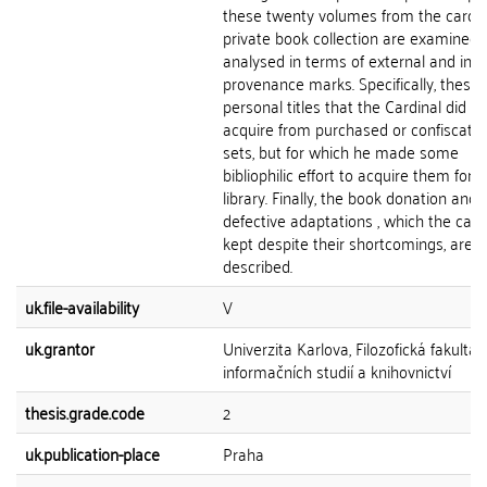
these twenty volumes from the cardin
private book collection are examined
analysed in terms of external and inte
provenance marks. Specifically, these 
personal titles that the Cardinal did no
acquire from purchased or confiscate
sets, but for which he made some
bibliophilic effort to acquire them for h
library. Finally, the book donation and 
defective adaptations , which the card
kept despite their shortcomings, are
described.
uk.file-availability
V
uk.grantor
Univerzita Karlova, Filozofická fakulta,
informačních studií a knihovnictví
thesis.grade.code
2
uk.publication-place
Praha