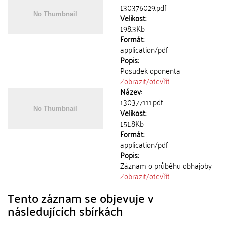
130376029.pdf
Velikost:
198.3Kb
Formát:
application/pdf
Popis:
Posudek oponenta
Zobrazit/
otevřít
Název:
130377111.pdf
Velikost:
151.8Kb
Formát:
application/pdf
Popis:
Záznam o průběhu obhajoby
Zobrazit/
otevřít
Tento záznam se objevuje v
následujících sbírkách