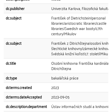
dc.publisher
Univerzita Karlova, Filozofická fakulta
dc.subject
František of Dietrichstein|personal
libraries|aristocratic libraries|castle
libraries|Swedish war booty|17th
century|Mikulov
dc.subject
František z Ditrichštejna|osobní kniho
šlechtické knihovny|zámecké knihovny
švédská knižní kořist|17. století|Mikulo
dc.title
Osobní knihovna Františka kardinála z
Ditrichštejna
dc.type
bakalářská práce
dcterms.created
2023
dcterms.dateAccepted
2023-09-05
dc.description.department
Ústav informačních studií a knihovnict