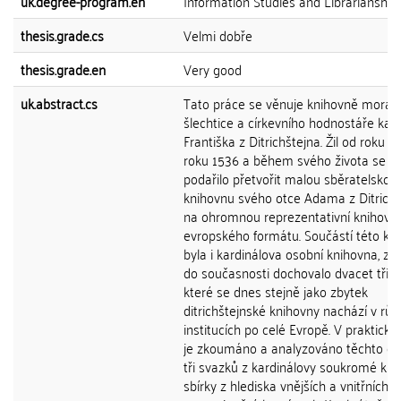
uk.degree-program.en
Information Studies and Librarianship
thesis.grade.cs
Velmi dobře
thesis.grade.en
Very good
uk.abstract.cs
Tato práce se věnuje knihovně mora
šlechtice a církevního hodnostáře kar
Františka z Ditrichštejna. Žil od roku 1
roku 1536 a během svého života se 
podařilo přetvořit malou sběratelskou
knihovnu svého otce Adama z Ditrichš
na ohromnou reprezentativní knihovn
evropského formátu. Součástí této kn
byla i kardinálova osobní knihovna, z n
do současnosti dochovalo dvacet tři s
které se dnes stejně jako zbytek
ditrichštejnské knihovny nachází v rů
institucích po celé Evropě. V praktické 
je zkoumáno a analyzováno těchto dv
tři svazků z kardinálovy soukromé kni
sbírky z hlediska vnějších a vnitřních