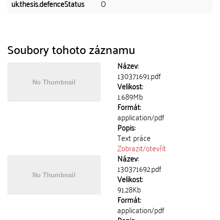
uk.thesis.defenceStatus
O
Soubory tohoto záznamu
Název:
130371691.pdf
Velikost:
1.689Mb
Formát:
application/pdf
Popis:
Text práce
Zobrazit/
otevřít
Název:
130371692.pdf
Velikost:
91.28Kb
Formát:
application/pdf