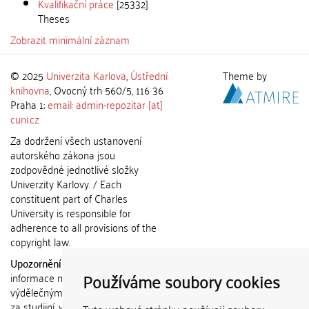
Kvalifikační práce
[25332]
Theses
Zobrazit minimální záznam
© 2025
Univerzita Karlova
,
Ústřední
Theme by
knihovna
, Ovocný trh 560/5, 116 36
Praha 1;
email: admin-repozitar [at]
cuni.cz
Za dodržení všech ustanovení
autorského zákona jsou
zodpovědné jednotlivé složky
Univerzity Karlovy. / Each
constituent part of Charles
University is responsible for
adherence to all provisions of the
copyright law.
Upozornění / Notice:
Získané
Používáme soubory cookies
informace nemohou být použity k
výdělečným účelům nebo vydávány
za studijní, vědeckou nebo jinou