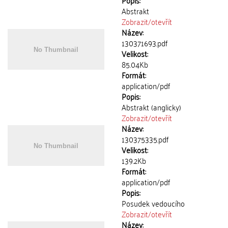
Popis:
Abstrakt
Zobrazit/
otevřít
Název:
130371693.pdf
Velikost:
85.04Kb
Formát:
application/pdf
Popis:
Abstrakt (anglicky)
Zobrazit/
otevřít
Název:
130375335.pdf
Velikost:
139.2Kb
Formát:
application/pdf
Popis:
Posudek vedoucího
Zobrazit/
otevřít
Název: