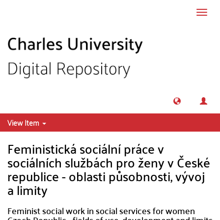
Skip to main content
Toggl
navig
View Item
Feministická sociální práce v
sociálních službách pro ženy v České
republice - oblasti působnosti, vývoj
a limity
Feminist social work in social services for women
Czech Republic - fields of use, development and limits