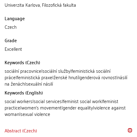
Univerzita Karlova, Filozofická fakulta
Language
Czech
Grade
Excellent
Keywords (Czech)
sociální pracovnice|sociální služby|feministická sociální
práce|feministická praxe|ženské hnutí|genderová rovnost|násilí
na ženách|sexuální násilí
Keywords (English)
social workers|social services|feminist social work|feminist
practice|women's movement|gender equality|violence against
woman|sexual violence
Abstract (Czech)