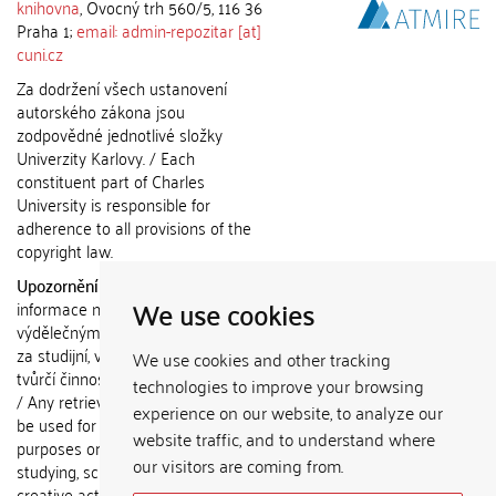
knihovna
, Ovocný trh 560/5, 116 36
Praha 1;
email: admin-repozitar [at]
cuni.cz
Za dodržení všech ustanovení
autorského zákona jsou
zodpovědné jednotlivé složky
Univerzity Karlovy. / Each
constituent part of Charles
University is responsible for
adherence to all provisions of the
copyright law.
Upozornění / Notice:
Získané
We use cookies
informace nemohou být použity k
výdělečným účelům nebo vydávány
za studijní, vědeckou nebo jinou
We use cookies and other tracking
tvůrčí činnost jiné osoby než autora.
technologies to improve your browsing
/ Any retrieved information shall not
experience on our website, to analyze our
be used for any commercial
website traffic, and to understand where
purposes or claimed as results of
our visitors are coming from.
studying, scientific or any other
creative activities of any person