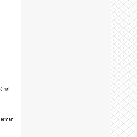
čina|
|German|