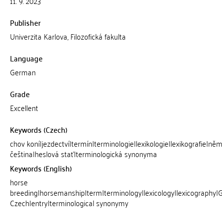
11. 9. 2023
Publisher
Univerzita Karlova, Filozofická fakulta
Language
German
Grade
Excellent
Keywords (Czech)
chov koní|jezdectví|termín|terminologie|lexikologie|lexikografie|něm
čeština|heslová stať|terminologická synonyma
Keywords (English)
horse
breeding|horsemanship|term|terminology|lexicology|lexicography
Czech|entry|terminological synonymy