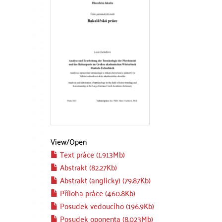
View/
Open
Text práce (1.913Mb)
Abstrakt (82.27Kb)
Abstrakt (anglicky) (79.87Kb)
Příloha práce (460.8Kb)
Posudek vedoucího (196.9Kb)
Posudek oponenta (8.023Mb)