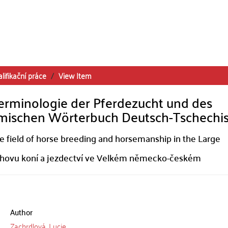
lifikační práce
View Item
erminologie der Pferdezucht und des
mischen Wörterbuch Deutsch-Tschechis
he field of horse breeding and horsemanship in the Large
i chovu koní a jezdectví ve Velkém německo-českém
Author
Zachrdlová, Lucie