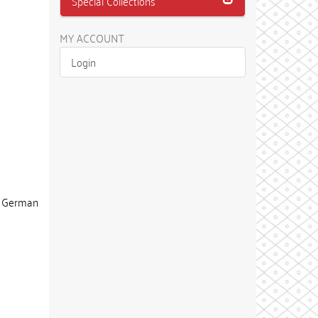
Special Collections
MY ACCOUNT
Login
n German