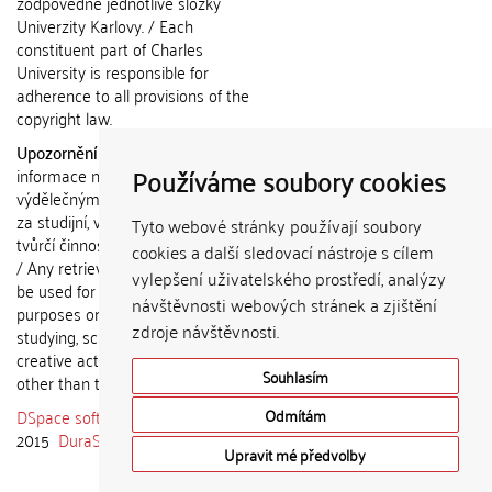
zodpovědné jednotlivé složky
Univerzity Karlovy. / Each
constituent part of Charles
University is responsible for
adherence to all provisions of the
copyright law.
Upozornění / Notice:
Získané
Používáme soubory cookies
informace nemohou být použity k
výdělečným účelům nebo vydávány
za studijní, vědeckou nebo jinou
Tyto webové stránky používají soubory
tvůrčí činnost jiné osoby než autora.
cookies a další sledovací nástroje s cílem
/ Any retrieved information shall not
vylepšení uživatelského prostředí, analýzy
be used for any commercial
návštěvnosti webových stránek a zjištění
purposes or claimed as results of
zdroje návštěvnosti.
studying, scientific or any other
creative activities of any person
Souhlasím
other than the author.
DSpace software
copyright © 2002-
Odmítám
2015
DuraSpace
Upravit mé předvolby