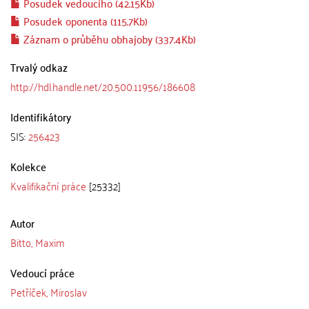
Posudek vedoucího (42.15Kb)
Posudek oponenta (115.7Kb)
Záznam o průběhu obhajoby (337.4Kb)
Trvalý odkaz
http://hdl.handle.net/20.500.11956/186608
Identifikátory
SIS:
256423
Kolekce
Kvalifikační práce
[25332]
Autor
Bitto, Maxim
Vedoucí práce
Petříček, Miroslav