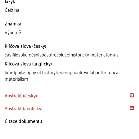
Jazyk
Čeština
Známka
Výborně
Klíčová slova (česky)
čas|filosofie dějin|spása|revoluce|historický materialismus
Klíčová slova (anglicky)
time|philosophy of history|redemption|revolution|historical
materialism
Abstrakt (česky)
Abstrakt (anglicky)
Citace dokumentu