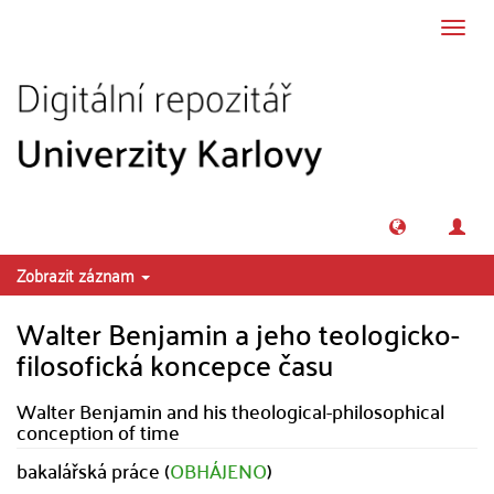
Přeskočit na obsah
Přepn
navig
Zobrazit záznam
Walter Benjamin a jeho teologicko-
filosofická koncepce času
Walter Benjamin and his theological-philosophical
conception of time
bakalářská práce (
OBHÁJENO
)