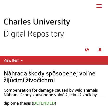
Skip to main content
Toggl
navig
View Item
Náhrada škody spôsobenej voľne
žijúcimi živočichmi
Compensation for damage caused by wild animals
Náhrada škody způsobené volně žijícími živočichy
diploma thesis (
DEFENDED
)