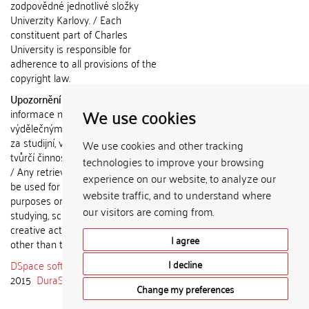
zodpovědné jednotlivé složky
Univerzity Karlovy. / Each
constituent part of Charles
University is responsible for
adherence to all provisions of the
copyright law.
Upozornění / Notice:
Získané
We use cookies
informace nemohou být použity k
výdělečným účelům nebo vydávány
za studijní, vědeckou nebo jinou
We use cookies and other tracking
tvůrčí činnost jiné osoby než autora.
technologies to improve your browsing
/ Any retrieved information shall not
experience on our website, to analyze our
be used for any commercial
website traffic, and to understand where
purposes or claimed as results of
our visitors are coming from.
studying, scientific or any other
creative activities of any person
I agree
other than the author.
DSpace software
copyright © 2002-
I decline
2015
DuraSpace
Change my preferences