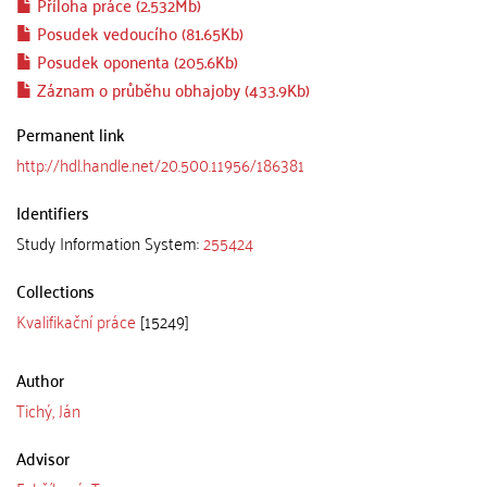
Příloha práce (2.532Mb)
Posudek vedoucího (81.65Kb)
Posudek oponenta (205.6Kb)
Záznam o průběhu obhajoby (433.9Kb)
Permanent link
http://hdl.handle.net/20.500.11956/186381
Identifiers
Study Information System:
255424
Collections
Kvalifikační práce
[15249]
Author
Tichý, Ján
Advisor