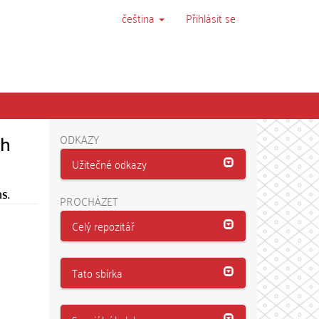
čeština
Přihlásit se
ch
ODKAZY
Užitečné odkazy
s.
PROCHÁZET
Celý repozitář
Tato sbírka