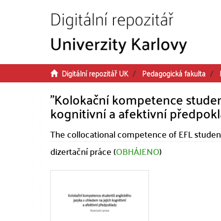
Přeskočit na obsah
Digitální repozitář UK
Pedagogická fakulta
"Kolokační kompetence student
kognitivní a afektivní předpokl
The collocational competence of EFL students 
dizertační práce (
OBHÁJENO
)