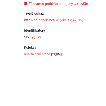
Záznam o průběhu obhajoby (246.5Kb)
Trvalý odkaz
http://hdl.handle.net/20.500.11956/186361
Identifikátory
SIS:
195079
Kolekce
Kvalifikační práce
[21384]