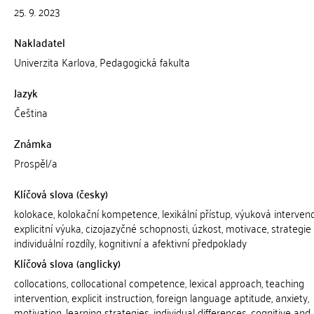
25. 9. 2023
Nakladatel
Univerzita Karlova, Pedagogická fakulta
Jazyk
Čeština
Známka
Prospěl/a
Klíčová slova (česky)
kolokace, kolokační kompetence, lexikální přístup, výuková intervenc
explicitní výuka, cizojazyčné schopnosti, úzkost, motivace, strategie 
individuální rozdíly, kognitivní a afektivní předpoklady
Klíčová slova (anglicky)
collocations, collocational competence, lexical approach, teaching
intervention, explicit instruction, foreign language aptitude, anxiety,
motivation, learning strategies, individual differences, cognitive and 