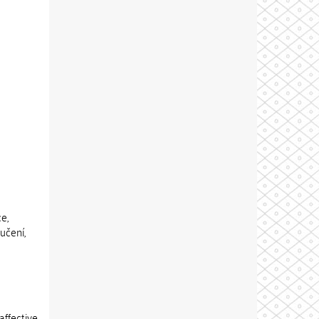
e,
učení,
affective