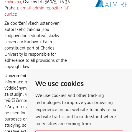
knihovna
, Ovocný trh 560/5, 116 36
Praha 1;
email: admin-repozitar [at]
cuni.cz
Za dodržení všech ustanovení
autorského zákona jsou
zodpovědné jednotlivé složky
Univerzity Karlovy. / Each
constituent part of Charles
University is responsible for
adherence to all provisions of the
copyright law.
Upozornění / Notice:
Získané
We use cookies
informace nemohou být použity k
výdělečným účelům nebo vydávány
za studijní, vědeckou nebo jinou
We use cookies and other tracking
tvůrčí činnost jiné osoby než autora.
technologies to improve your browsing
/ Any retrieved information shall not
experience on our website, to analyze our
be used for any commercial
website traffic, and to understand where
purposes or claimed as results of
our visitors are coming from.
studying, scientific or any other
creative activities of any person