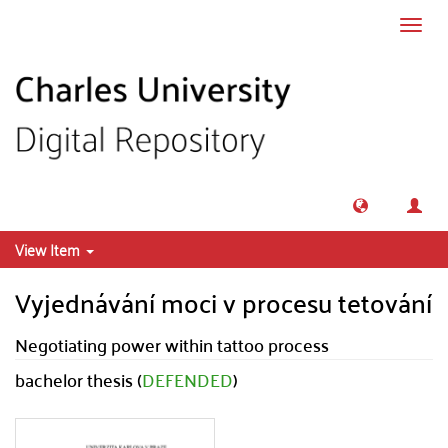
Skip to main content
Toggl
navig
View Item
Vyjednávání moci v procesu tetování
Negotiating power within tattoo process
bachelor thesis (
DEFENDED
)