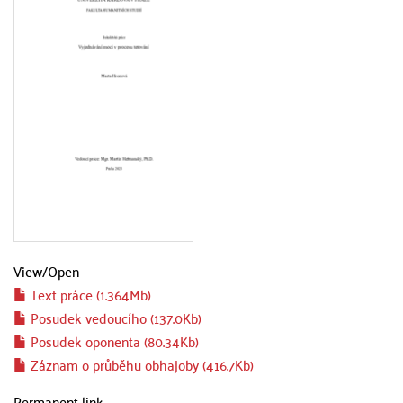
View/
Open
Text práce (1.364Mb)
Posudek vedoucího (137.0Kb)
Posudek oponenta (80.34Kb)
Záznam o průběhu obhajoby (416.7Kb)
Permanent link