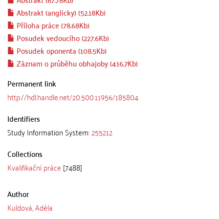
Abstrakt (anglicky) (52.18Kb)
Příloha práce (78.68Kb)
Posudek vedoucího (227.6Kb)
Posudek oponenta (108.5Kb)
Záznam o průběhu obhajoby (416.7Kb)
Permanent link
http://hdl.handle.net/20.500.11956/185804
Identifiers
Study Information System:
255212
Collections
Kvalifikační práce
[7488]
Author
Kuldová, Adéla