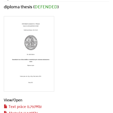
diploma thesis (
DEFENDED
)
View/
Open
Text práce (1.797Mb)
Abstrakt (67.78Kb)