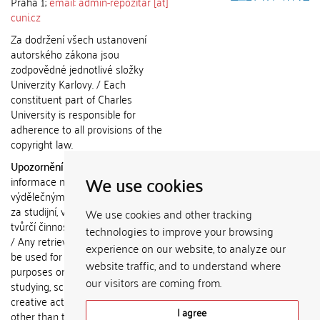
Praha 1;
email: admin-repozitar [at]
cuni.cz
Za dodržení všech ustanovení
autorského zákona jsou
zodpovědné jednotlivé složky
Univerzity Karlovy. / Each
constituent part of Charles
University is responsible for
adherence to all provisions of the
copyright law.
Upozornění / Notice:
Získané
We use cookies
informace nemohou být použity k
výdělečným účelům nebo vydávány
za studijní, vědeckou nebo jinou
We use cookies and other tracking
tvůrčí činnost jiné osoby než autora.
technologies to improve your browsing
/ Any retrieved information shall not
experience on our website, to analyze our
be used for any commercial
website traffic, and to understand where
purposes or claimed as results of
our visitors are coming from.
studying, scientific or any other
creative activities of any person
I agree
other than the author.