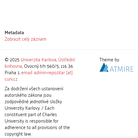
Metadata
Zobrazit celý záznam
© 2025
Univerzita Karlova
,
Ústřední
Theme by
knihovna
, Ovocný trh 560/5, 116 36
Praha 1;
email: admin-repozitar [at]
cuni.cz
Za dodržení všech ustanovení
autorského zákona jsou
zodpovědné jednotlivé složky
Univerzity Karlovy. / Each
constituent part of Charles
University is responsible for
adherence to all provisions of the
copyright law.