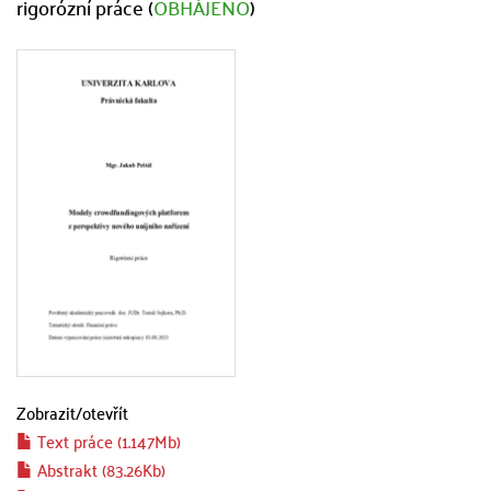
rigorózní práce (
OBHÁJENO
)
Zobrazit/
otevřít
Text práce (1.147Mb)
Abstrakt (83.26Kb)