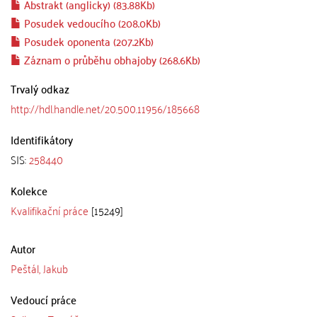
Abstrakt (anglicky) (83.88Kb)
Posudek vedoucího (208.0Kb)
Posudek oponenta (207.2Kb)
Záznam o průběhu obhajoby (268.6Kb)
Trvalý odkaz
http://hdl.handle.net/20.500.11956/185668
Identifikátory
SIS:
258440
Kolekce
Kvalifikační práce
[15249]
Autor
Peštál, Jakub
Vedoucí práce