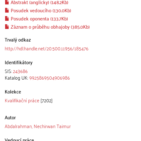
Abstrakt (anglicky) (148.2Kb)
Posudek vedoucího (130.0Kb)
Posudek oponenta (133.7Kb)
Záznam o průběhu obhajoby (385.0Kb)
Trvalý odkaz
http://hdl.handle.net/20.500.11956/185476
Identifikátory
SIS:
243686
Katalog UK:
9925869504906986
Kolekce
Kvalifikační práce
[7202]
Autor
Abdalrahman, Nechirwan Taimur
Vedoucí práce