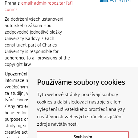
Praha 1;
email: admin-repozitar [at]
cuni.cz
Za dodržení všech ustanovení
autorského zákona jsou
zodpovědné jednotlivé složky
Univerzity Karlovy. / Each
constituent part of Charles
University is responsible for
adherence to all provisions of the
copyright law.
Upozornění / Notice:
Získané
Používáme soubory cookies
informace nemohou být použity k
výdělečným účelům nebo vydávány
za studijní, vědeckou nebo jinou
Tyto webové stránky používají soubory
tvůrčí činnost jiné osoby než autora.
cookies a další sledovací nástroje s cílem
/ Any retrieved information shall not
vylepšení uživatelského prostředí, analýzy
be used for any commercial
návštěvnosti webových stránek a zjištění
purposes or claimed as results of
zdroje návštěvnosti.
studying, scientific or any other
creative activities of any person
Souhlasím