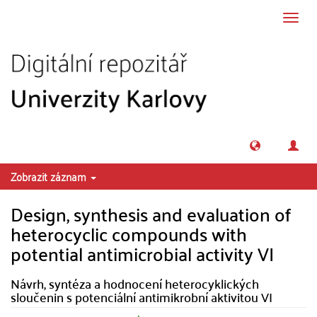
Přeskočit na obsah
Přepn
navig
Zobrazit záznam
Design, synthesis and evaluation of
heterocyclic compounds with
potential antimicrobial activity VI
Návrh, syntéza a hodnocení heterocyklických
sloučenin s potenciální antimikrobní aktivitou VI