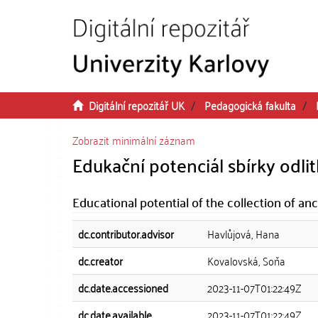
Přeskočit na obsah
Digitální repozitář UK
Pedagogická fakulta
Zobrazit minimální záznam
Edukační potenciál sbírky odli
Educational potential of the collection of a
dc.contributor.advisor
Havlůjová, Hana
dc.creator
Kovalovská, Soňa
dc.date.accessioned
2023-11-07T01:22:49Z
dc.date.available
2023-11-07T01:22:49Z