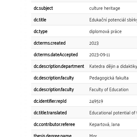
dc.subject
culture heritage
dc.title
Edukační potenciál sbírk
dc.type
diplomová práce
dcterms.created
2023
dcterms.dateAccepted
2023-09-11
dc.description.department
Katedra dějin a didaktik
dc.description.faculty
Pedagogická fakulta
dc.description.faculty
Faculty of Education
dc.identifier.repId
249519
dc.title.translated
Educational potential of
dc.contributor.referee
Kepartová, Jana
thesis.degree.name
Mgr.