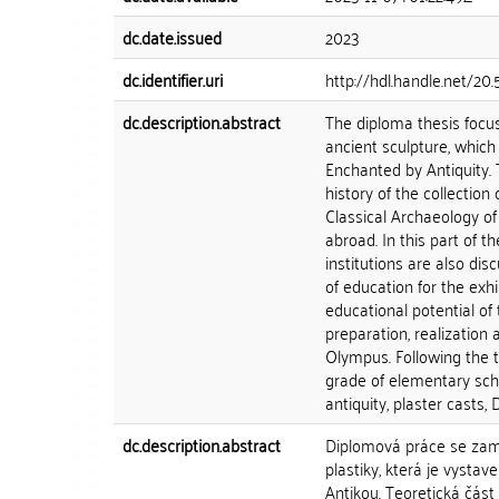
dc.date.issued
2023
dc.identifier.uri
http://hdl.handle.net/20
dc.description.abstract
The diploma thesis focuse
ancient sculpture, which
Enchanted by Antiquity. 
history of the collection
Classical Archaeology of 
abroad. In this part of 
institutions are also dis
of education for the exh
educational potential of 
preparation, realization
Olympus. Following the t
grade of elementary sc
antiquity, plaster casts,
dc.description.abstract
Diplomová práce se zamě
plastiky, která je vyst
Antikou. Teoretická část 