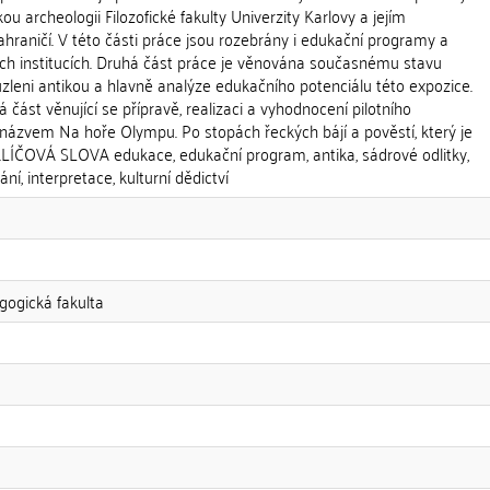
kou archeologii Filozofické fakulty Univerzity Karlovy a jejím
hraničí. V této části práce jsou rozebrány i edukační programy a
ích institucích. Druhá část práce je věnována současnému stavu
zleni antikou a hlavně analýze edukačního potenciálu této expozice.
á část věnující se přípravě, realizaci a vyhodnocení pilotního
ázvem Na hoře Olympu. Po stopách řeckých bájí a pověstí, který je
 KLÍČOVÁ SLOVA edukace, edukační program, antika, sádrové odlitky,
í, interpretace, kulturní dědictví
gogická fakulta