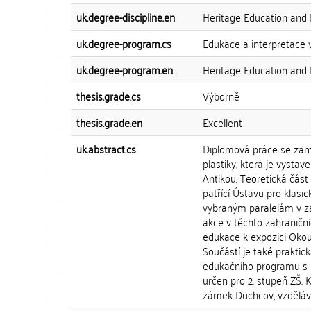
uk.degree-discipline.en
Heritage Education and 
uk.degree-program.cs
Edukace a interpretace v
uk.degree-program.en
Heritage Education and 
thesis.grade.cs
Výborně
thesis.grade.en
Excellent
uk.abstract.cs
Diplomová práce se zamě
plastiky, která je vyst
Antikou. Teoretická část 
patřící Ústavu pro klasic
vybraným paralelám v za
akce v těchto zahraničn
edukace k expozici Okou
Součástí je také praktick
edukačního programu s n
určen pro 2. stupeň ZŠ.
zámek Duchcov, vzděláván