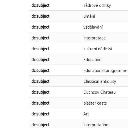
dc.subject
sádrové odlitky
dc.subject
umění
dc.subject
vzdělávání
dc.subject
interpretace
dc.subject
kulturní dědictví
dc.subject
Education
dc.subject
educational programme
dc.subject
Classical antiquity
dc.subject
Duchcov Chateau
dc.subject
plaster casts
dc.subject
Art
dc.subject
interpretation