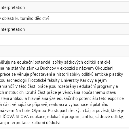
Interpretation
 oblasti kulturního dědictví
Interpretation
řuje na edukační potenciál sbírky sádrových odlitků antické
avena na státním zámku Duchcov v expozici s názvem Okouzleni
práce se věnuje představení a historii sbírky odlitků antické plastiky
kou archeologii Filozofické fakulty Univerzity Karlovy a jejím
hraničí. V této části práce jsou rozebrány i edukační programy a
ích institucích. Druhá část práce je věnována současnému stavu
zleni antikou a hlavně analýze edukačního potenciálu této expozice.
á část věnující se přípravě, realizaci a vyhodnocení pilotního
ázvem Na hoře Olympu. Po stopách řeckých bájí a pověstí, který je
 KLÍČOVÁ SLOVA edukace, edukační program, antika, sádrové odlitky,
í, interpretace, kulturní dědictví