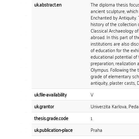
uk.abstract.en
The diploma thesis focuse
ancient sculpture, which
Enchanted by Antiquity. 
history of the collection
Classical Archaeology of 
abroad. In this part of 
institutions are also dis
of education for the exh
educational potential of 
preparation, realization
Olympus. Following the t
grade of elementary sc
antiquity, plaster casts,
uk.file-availability
V
uk.grantor
Univerzita Karlova, Peda
thesis.grade.code
1
uk.publication-place
Praha