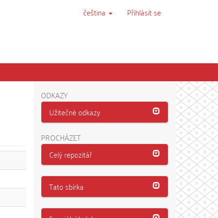
čeština
Přihlásit se
ODKAZY
Užitečné odkazy
PROCHÁZET
Celý repozitář
Tato sbírka