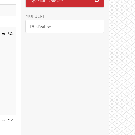
Speciální kolekce
MŮJ ÚČET
Přihlásit se
en_US
cs_CZ