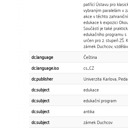
patřící Ústavu pro klasic
vybraným paralelám v za
akce v těchto zahraničn
edukace k expozici Okou
Součástí je také praktick
edukačního programu s n
určen pro 2. stupeň ZŠ.
zámek Duchcov, vzděláván
dc.language
Čeština
dc.language.iso
cs_CZ
dc.publisher
Univerzita Karlova, Peda
dc.subject
edukace
dc.subject
edukační program
dc.subject
antika
dc.subject
zámek Duchcov