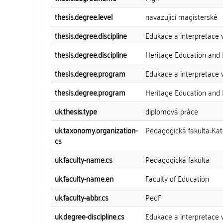
thesis.degree.level
navazující magisterské
thesis.degree.discipline
Edukace a interpretace v
thesis.degree.discipline
Heritage Education and 
thesis.degree.program
Edukace a interpretace v
thesis.degree.program
Heritage Education and 
uk.thesis.type
diplomová práce
uk.taxonomy.organization-
Pedagogická fakulta::Kat
cs
uk.faculty-name.cs
Pedagogická fakulta
uk.faculty-name.en
Faculty of Education
uk.faculty-abbr.cs
PedF
uk.degree-discipline.cs
Edukace a interpretace v