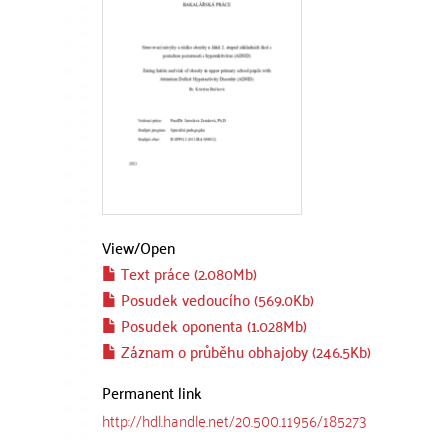
View/
Open
Text práce (2.080Mb)
Posudek vedoucího (569.0Kb)
Posudek oponenta (1.028Mb)
Záznam o průběhu obhajoby (246.5Kb)
Permanent link
http://hdl.handle.net/20.500.11956/185273