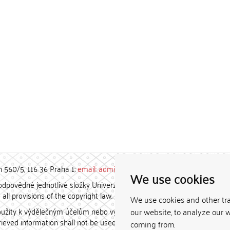
h 560/5, 116 36 Praha 1;
email: admin-repozitar [at] cuni.cz
We use cookies
povědné jednotlivé složky Univerzity Karlovy. / Each constituent
all provisions of the copyright law.
We use cookies and other tr
užity k výdělečným účelům nebo vydávány za studijní, vědeckou
our website, to analyze our w
etrieved information shall not be used for any commercial purposes
coming from.