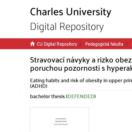
Skip to main content
CU Digital Repository
Pedagogická fakulta
Stravovací návyky a rizko obezi
poruchou pozornosti s hypera
Eating habits and risk of obesity in upper pr
(ADHD)
bachelor thesis (
DEFENDED
)