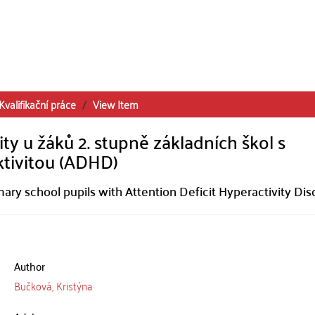
Kvalifikační práce
View Item
ty u žáků 2. stupně základních škol s
ktivitou (ADHD)
imary school pupils with Attention Deficit Hyperactivity Dis
Author
Bučková, Kristýna