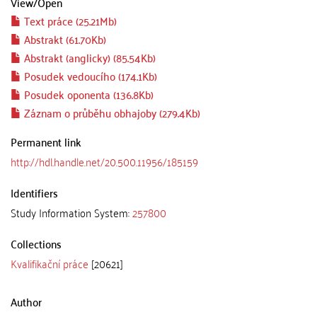
View/
Open
Text práce (25.21Mb)
Abstrakt (61.70Kb)
Abstrakt (anglicky) (85.54Kb)
Posudek vedoucího (174.1Kb)
Posudek oponenta (136.8Kb)
Záznam o průběhu obhajoby (279.4Kb)
Permanent link
http://hdl.handle.net/20.500.11956/185159
Identifiers
Study Information System:
257800
Collections
Kvalifikační práce
[20621]
Author