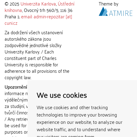
© 2025
Univerzita Karlova
,
Ústřední
Theme by
knihovna
, Ovocný trh 560/5, 116 36
Praha 1;
email: admin-repozitar [at]
cuni.cz
Za dodržení všech ustanovení
autorského zákona jsou
zodpovědné jednotlivé složky
Univerzity Karlovy. / Each
constituent part of Charles
University is responsible for
adherence to all provisions of the
copyright law.
Upozornění / Notice:
Získané
We use cookies
informace nemohou být použity k
výdělečným účelům nebo vydávány
za studijní, vědeckou nebo jinou
We use cookies and other tracking
tvůrčí činnost jiné osoby než autora.
technologies to improve your browsing
/ Any retrieved information shall not
experience on our website, to analyze our
be used for any commercial
website traffic, and to understand where
purposes or claimed as results of
our visitors are coming from.