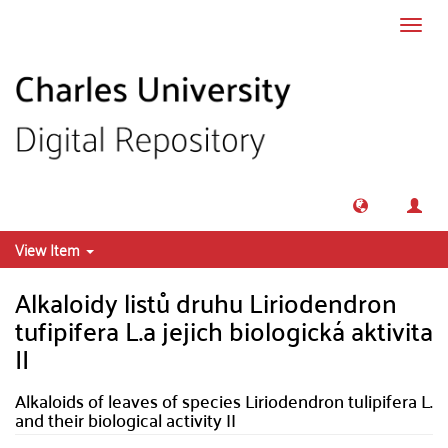
Skip to main content
Toggl
navig
View Item
Alkaloidy listů druhu Liriodendron
tufipifera L.a jejich biologická aktivita
II
Alkaloids of leaves of species Liriodendron tulipifera L.
and their biological activity II