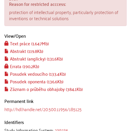
Reason for restricted acccess:
protection of intellectual property, particularly protection of
inventions or technical solutions
View/
Open
Text práce (1.647Mb)
Abstrakt (119.8Kb)
Abstrakt (anglicky) (131.6Kb)
Errata (190.2Kb)
Posudek vedoucího (133.4Kb)
Posudek oponenta (136.6Kb)
Záznam o průběhu obhajoby (384.1Kb)
Permanent link
http://hdl.handle.net/20.500.11956/185125
Identifiers
Study Information System:
239235