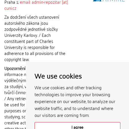
Praha 1;
email: admin-repozitar [at]
cuni.cz
Za dodržení všech ustanovení
autorského zákona jsou
zodpovědné jednotlivé složky
Univerzity Karlovy. / Each
constituent part of Charles
University is responsible for
adherence to all provisions of the
copyright law.
Upozornění / Notice:
Získané
We use cookies
informace nemohou být použity k
výdělečným účelům nebo vydávány
za studijní, vědeckou nebo jinou
We use cookies and other tracking
tvůrčí činnost jiné osoby než autora.
technologies to improve your browsing
/ Any retrieved information shall not
experience on our website, to analyze our
be used for any commercial
website traffic, and to understand where
purposes or claimed as results of
our visitors are coming from.
studying, scientific or any other
creative activities of any person
I agree
other than the author.