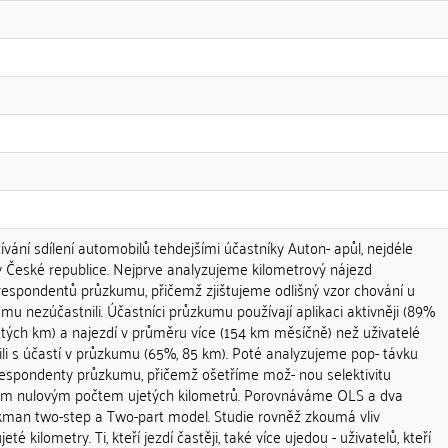
ání sdílení automobilů tehdejšími účastníky Auton- apůl, nejdéle
 České republice. Nejprve analyzujeme kilometrový nájezd
 respondentů průzkumu, přičemž zjištujeme odlišný vzor chování u
umu nezúčastnili. Účastníci průzkumu používají aplikaci aktivněji (89%
ých km) a najezdí v průměru více (154 km měsíčně) než uživatelé
sili s účastí v průzkumu (65%, 85 km). Poté analyzujeme pop- távku
respondenty průzkumu, přičemž ošetříme mož- nou selektivitu
m nulovým počtem ujetých kilometrů. Porovnáváme OLS a dva
ckman two-step a Two-part model. Studie rovněž zkoumá vliv
té kilometry. Ti, kteří jezdí častěji, také více ujedou - uživatelů, kteří