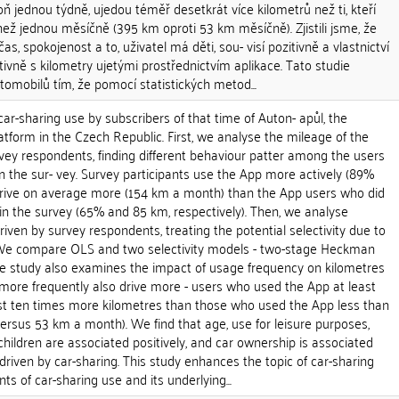
poň jednou týdně, ujedou téměř desetkrát více kilometrů než ti, kteří
než jednou měsíčně (395 km oproti 53 km měsíčně). Zjistili jsme, že
as, spokojenost a to, uživatel má děti, sou- visí pozitivně a vlastnictví
ivně s kilometry ujetými prostřednictvím aplikace. Tato studie
utomobilů tím, že pomocí statistických metod...
car-sharing use by subscribers of that time of Auton- apůl, the
tform in the Czech Republic. First, we analyse the mileage of the
vey respondents, finding different behaviour patter among the users
in the sur- vey. Survey participants use the App more actively (89%
rive on average more (154 km a month) than the App users who did
 in the survey (65% and 85 km, respectively). Then, we analyse
ven by survey respondents, treating the potential selectivity due to
 We compare OLS and two selectivity models - two-stage Heckman
e study also examines the impact of usage frequency on kilometres
more frequently also drive more - users who used the App at least
t ten times more kilometres than those who used the App less than
rsus 53 km a month). We find that age, use for leisure purposes,
 children are associated positively, and car ownership is associated
driven by car-sharing. This study enhances the topic of car-sharing
s of car-sharing use and its underlying...