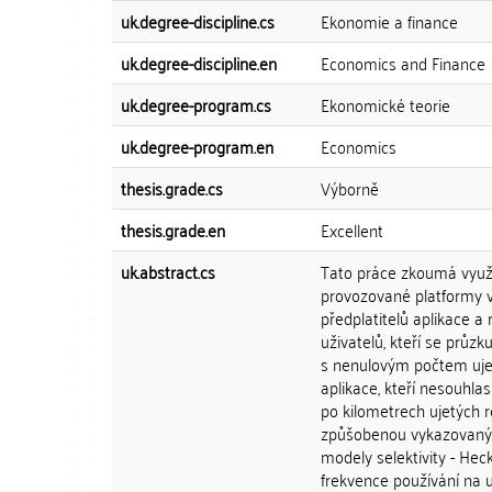
uk.degree-discipline.cs
Ekonomie a finance
uk.degree-discipline.en
Economics and Finance
uk.degree-program.cs
Ekonomické teorie
uk.degree-program.en
Economics
thesis.grade.cs
Výborně
thesis.grade.en
Excellent
uk.abstract.cs
Tato práce zkoumá využív
provozované platformy v
předplatitelů aplikace a
uživatelů, kteří se průzk
s nenulovým počtem ujet
aplikace, kteří nesouhla
po kilometrech ujetých 
způšobenou vykazovaný
modely selektivity - He
frekvence používání na uje