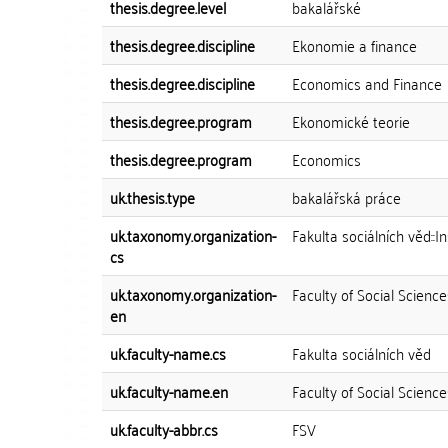
thesis.degree.level
bakalářské
thesis.degree.discipline
Ekonomie a finance
thesis.degree.discipline
Economics and Finance
thesis.degree.program
Ekonomické teorie
thesis.degree.program
Economics
uk.thesis.type
bakalářská práce
uk.taxonomy.organization-
Fakulta sociálních věd::I
cs
uk.taxonomy.organization-
Faculty of Social Science
en
uk.faculty-name.cs
Fakulta sociálních věd
uk.faculty-name.en
Faculty of Social Science
uk.faculty-abbr.cs
FSV