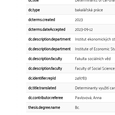
dc.type
bakalářská práce
dcterms.created
2023
dcterms.dateAccepted
2023-09-12
dc.description.department
Institut ekonomických st
dc.description.department
Institute of Economic St
dc.description.faculty
Fakulta sociálních věd
dc.description.faculty
Faculty of Social Science
dc.identifier.repId
249783
dc.title.translated
Determinanty využití car
dc.contributor.referee
Pavlovová, Anna
thesis.degree.name
Bc.