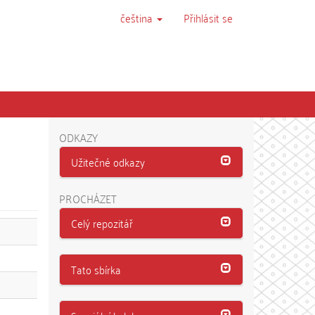
čeština
Přihlásit se
ODKAZY
Užitečné odkazy
PROCHÁZET
Celý repozitář
Tato sbírka