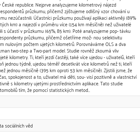
 České republice. Nejprve analyzujeme kilometrový nájezd
 respondentů průzkumu, přičemž zjištujeme odlišný vzor chování u
umu nezúčastnili. Účastníci průzkumu používají aplikaci aktivněji (89%
ých km) a najezdí v průměru více (154 km měsíčně) než uživatelé
sili s účastí v průzkumu (65%, 85 km). Poté analyzujeme pop- távku
respondenty průzkumu, přičemž ošetříme mož- nou selektivitu
m nulovým počtem ujetých kilometrů. Porovnáváme OLS a dva
ckman two-step a Two-part model. Studie rovněž zkoumá vliv
té kilometry. Ti, kteří jezdí častěji, také více ujedou - uživatelů, kteří
poň jednou týdně, ujedou téměř desetkrát více kilometrů než ti, kteří
než jednou měsíčně (395 km oproti 53 km měsíčně). Zjistili jsme, že
as, spokojenost a to, uživatel má děti, sou- visí pozitivně a vlastnictví
ivně s kilometry ujetými prostřednictvím aplikace. Tato studie
utomobilů tím, že pomocí statistických metod...
ta sociálních věd