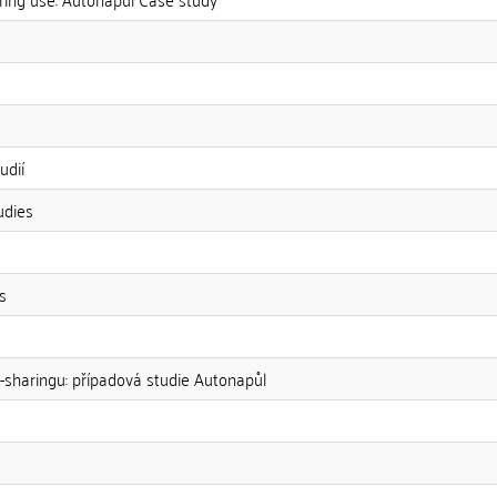
udií
udies
s
-sharingu: případová studie Autonapůl