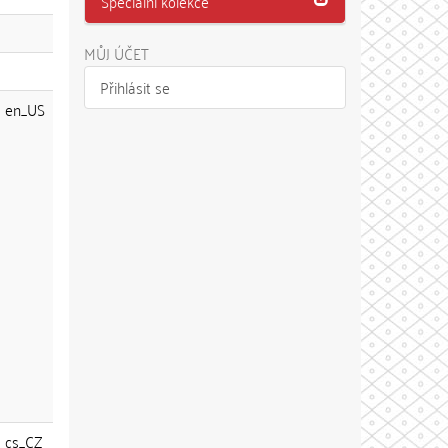
Speciální kolekce
MŮJ ÚČET
Přihlásit se
en_US
cs_CZ