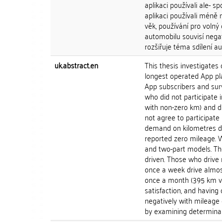
aplikaci používali ale- s
aplikaci používali méně 
věk, používání pro volný č
automobilu souvisí negat
rozšiřuje téma sdílení a
uk.abstract.en
This thesis investigates 
longest operated App pla
App subscribers and sur
who did not participate 
with non-zero km) and d
not agree to participate
demand on kilometres dri
reported zero mileage.
and two-part models. Th
driven. Those who drive 
once a week drive almos
once a month (395 km ve
satisfaction, and having
negatively with mileage 
by examining determinant