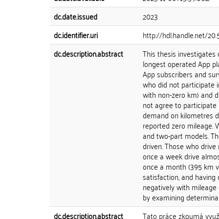
dc.date.issued
2023
dc.identifier.uri
http://hdl.handle.net/20
dc.description.abstract
This thesis investigates 
longest operated App pla
App subscribers and sur
who did not participate 
with non-zero km) and d
not agree to participate
demand on kilometres dri
reported zero mileage.
and two-part models. Th
driven. Those who drive 
once a week drive almos
once a month (395 km ve
satisfaction, and having
negatively with mileage 
by examining determinant
dc.description.abstract
Tato práce zkoumá využív