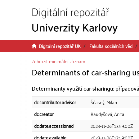
Přeskočit na obsah
Digitální repozitář UK
Fakulta sociálních věd
Zobrazit minimální záznam
Determinants of car-sharing u
Determinanty využití car-sharingu: případov
dc.contributor.advisor
Ščasný, Milan
dc.creator
Baudyšová, Anita
dc.date.accessioned
2023-11-06T13:59:00Z
dc.date.available
2023-11-06T13:59:00Z