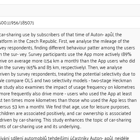
.500.11956/185071
car-sharing use by subscribers of that time of Auton- apůl, the
tform in the Czech Republic. First, we analyse the mileage of the
vey respondents, finding different behaviour patter among the users
in the sur- vey. Survey participants use the App more actively (89%
rive on average more (154 km a month) than the App users who did
 in the survey (65% and 85 km, respectively). Then, we analyse
ven by survey respondents, treating the potential selectivity due to
 We compare OLS and two selectivity models - two-stage Heckman
e study also examines the impact of usage frequency on kilometres
more frequently also drive more - users who used the App at least
t ten times more kilometres than those who used the App less than
rsus 53 km a month). We find that age, use for leisure purposes,
 children are associated positively, and car ownership is associated
driven by car-sharing. This study enhances the topic of car-sharing
s of car-sharing use and its underlying...
ání sdílení automobilů tehdejšími účastníky Auton- apůl, nejdéle