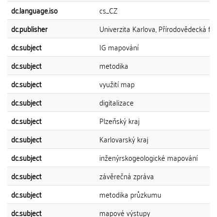
dc.language.iso
cs_CZ
dc.publisher
Univerzita Karlova, Přírodovědecká fak
dc.subject
IG mapování
dc.subject
metodika
dc.subject
využití map
dc.subject
digitalizace
dc.subject
Plzeňský kraj
dc.subject
Karlovarský kraj
dc.subject
inženýrskogeologické mapování
dc.subject
závěrečná zpráva
dc.subject
metodika průzkumu
dc.subject
mapové výstupy