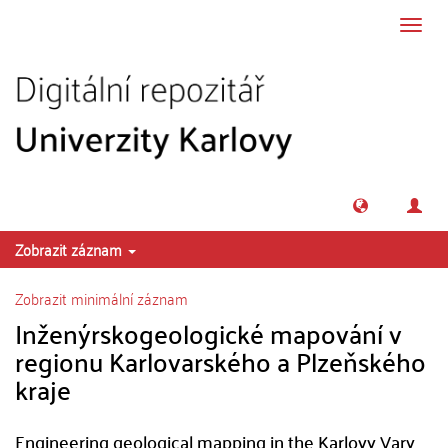
Přeskočit na obsah
Přepn
navig
Zobrazit záznam
Zobrazit minimální záznam
Inženýrskogeologické mapování v
regionu Karlovarského a Plzeňského
kraje
Engineering geological mapping in the Karlovy Vary