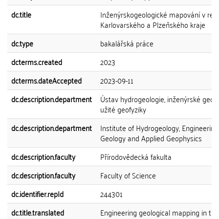
dc.title
Inženýrskogeologické mapování v reg
Karlovarského a Plzeňského kraje
dc.type
bakalářská práce
dcterms.created
2023
dcterms.dateAccepted
2023-09-11
dc.description.department
Ústav hydrogeologie, inženýrské geolo
užité geofyziky
dc.description.department
Institute of Hydrogeology, Engineering
Geology and Applied Geophysics
dc.description.faculty
Přírodovědecká fakulta
dc.description.faculty
Faculty of Science
dc.identifier.repId
244301
dc.title.translated
Engineering geological mapping in the