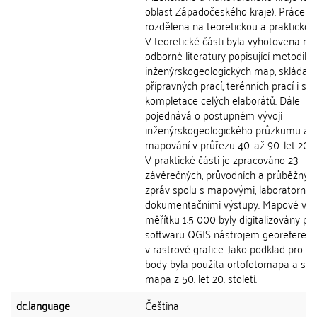
oblast Západočeského kraje). Práce je
rozdělena na teoretickou a praktickou 
V teoretické části byla vyhotovena re
odborné literatury popisující metodiku
inženýrskogeologických map, skládajíc
přípravných prací, terénních prací i s
kompletace celých elaborátů. Dále
pojednává o postupném vývoji
inženýrskogeologického průzkumu a
mapování v průřezu 40. až 90. let 20. st
V praktické části je zpracováno 23
závěrečných, průvodních a průběžnýc
zpráv spolu s mapovými, laboratorním
dokumentačními výstupy. Mapové výs
měřítku 1:5 000 byly digitalizovány p
softwaru QGIS nástrojem georeferenc
v rastrové grafice. Jako podklad pro líc
body byla použita ortofotomapa a stát
mapa z 50. let 20. století.
dc.language
Čeština