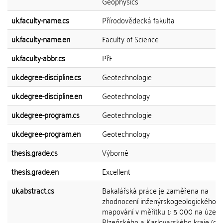
Geophysics
uk.faculty-name.cs
Přírodovědecká fakulta
uk.faculty-name.en
Faculty of Science
uk.faculty-abbr.cs
PřF
uk.degree-discipline.cs
Geotechnologie
uk.degree-discipline.en
Geotechnology
uk.degree-program.cs
Geotechnologie
uk.degree-program.en
Geotechnology
thesis.grade.cs
Výborně
thesis.grade.en
Excellent
uk.abstract.cs
Bakalářská práce je zaměřena na
zhodnocení inženýrskogeologického
mapování v měřítku 1: 5 000 na územ
Plzeňského a Karlovarského kraje (dří