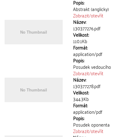
Popis:
Abstrakt (anglicky)
Zobrazit/
otevřít
Název:
130377276.pdf
Velikost:
110.1Kb
Formát:
application/pdf
Popis:
Posudek vedoucího
Zobrazit/
otevřít
Název:
130377278.pdf
Velikost:
344.3Kb
Formát:
application/pdf
Popis:
Posudek oponenta
Zobrazit/
otevřít