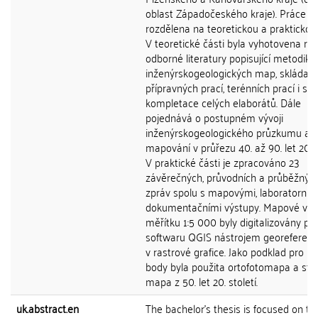
oblast Západočeského kraje). Práce je
rozdělena na teoretickou a praktickou 
V teoretické části byla vyhotovena re
odborné literatury popisující metodiku
inženýrskogeologických map, skládajíc
přípravných prací, terénních prací i s
kompletace celých elaborátů. Dále
pojednává o postupném vývoji
inženýrskogeologického průzkumu a
mapování v průřezu 40. až 90. let 20. st
V praktické části je zpracováno 23
závěrečných, průvodních a průběžnýc
zpráv spolu s mapovými, laboratorním
dokumentačními výstupy. Mapové výs
měřítku 1:5 000 byly digitalizovány p
softwaru QGIS nástrojem georeferenc
v rastrové grafice. Jako podklad pro líc
body byla použita ortofotomapa a stát
mapa z 50. let 20. století.
uk.abstract.en
The bachelor's thesis is focused on th