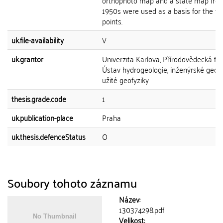
orthophoto map and a state map fro
1950s were used as a basis for the fit
points.
uk.file-availability
V
uk.grantor
Univerzita Karlova, Přírodovědecká fak
Ústav hydrogeologie, inženýrské geolo
užité geofyziky
thesis.grade.code
1
uk.publication-place
Praha
uk.thesis.defenceStatus
O
Soubory tohoto záznamu
Název:
130374298.pdf
Velikost: