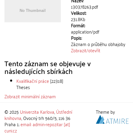
Název:
130378263.pdf
Velikost:
231.8Kb
Formát:
application/pdf
Popis:
Záznam o průběhu obhajoby
Zobrazit/
otevřít
Tento záznam se objevuje v
následujících sbírkách
Kvalifikační práce
[22318]
Theses
Zobrazit minimální záznam
© 2025
Univerzita Karlova
,
Ústřední
Theme by
knihovna
, Ovocný trh 560/5, 116 36
Praha 1;
email: admin-repozitar [at]
cuni.cz