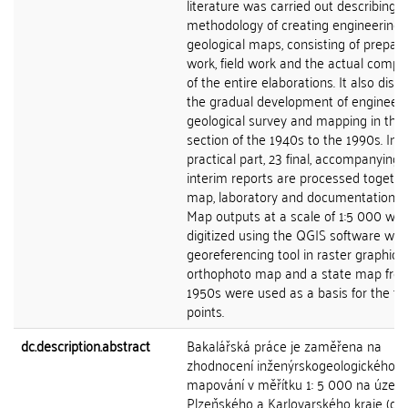
literature was carried out describing t
methodology of creating engineering
geological maps, consisting of prepar
work, field work and the actual compl
of the entire elaborations. It also disc
the gradual development of engineeri
geological survey and mapping in the 
section of the 1940s to the 1990s. In 
practical part, 23 final, accompanying
interim reports are processed togethe
map, laboratory and documentation o
Map outputs at a scale of 1:5 000 we
digitized using the QGIS software wit
georeferencing tool in raster graphics
orthophoto map and a state map fro
1950s were used as a basis for the fit
points.
dc.description.abstract
Bakalářská práce je zaměřena na
zhodnocení inženýrskogeologického
mapování v měřítku 1: 5 000 na územ
Plzeňského a Karlovarského kraje (dří