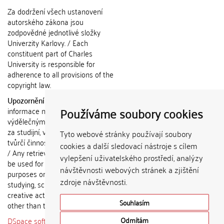
Za dodržení všech ustanovení
autorského zákona jsou
zodpovědné jednotlivé složky
Univerzity Karlovy. / Each
constituent part of Charles
University is responsible for
adherence to all provisions of the
copyright law.
Upozornění / Notice:
Získané
Používáme soubory cookies
informace nemohou být použity k
výdělečným účelům nebo vydávány
za studijní, vědeckou nebo jinou
Tyto webové stránky používají soubory
tvůrčí činnost jiné osoby než autora.
cookies a další sledovací nástroje s cílem
/ Any retrieved information shall not
vylepšení uživatelského prostředí, analýzy
be used for any commercial
návštěvnosti webových stránek a zjištění
purposes or claimed as results of
zdroje návštěvnosti.
studying, scientific or any other
creative activities of any person
Souhlasím
other than the author.
DSpace software
copyright © 2002-
Odmítám