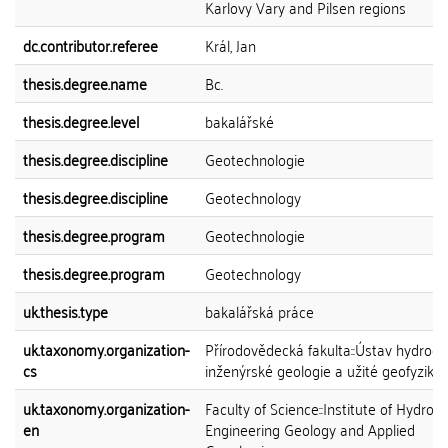
Karlovy Vary and Pilsen regions
dc.contributor.referee
Král, Jan
thesis.degree.name
Bc.
thesis.degree.level
bakalářské
thesis.degree.discipline
Geotechnologie
thesis.degree.discipline
Geotechnology
thesis.degree.program
Geotechnologie
thesis.degree.program
Geotechnology
uk.thesis.type
bakalářská práce
uk.taxonomy.organization-
Přírodovědecká fakulta::Ústav hydroge
cs
inženýrské geologie a užité geofyziky
uk.taxonomy.organization-
Faculty of Science::Institute of Hydrog
en
Engineering Geology and Applied