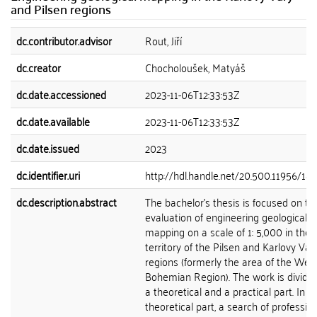
and Pilsen regions
dc.contributor.advisor
Rout, Jiří
dc.creator
Chocholoušek, Matyáš
dc.date.accessioned
2023-11-06T12:33:53Z
dc.date.available
2023-11-06T12:33:53Z
dc.date.issued
2023
dc.identifier.uri
http://hdl.handle.net/20.500.11956/18
dc.description.abstract
The bachelor's thesis is focused on th
evaluation of engineering geological
mapping on a scale of 1: 5,000 in the
territory of the Pilsen and Karlovy Var
regions (formerly the area of the Wes
Bohemian Region). The work is divided
a theoretical and a practical part. In t
theoretical part, a search of professio