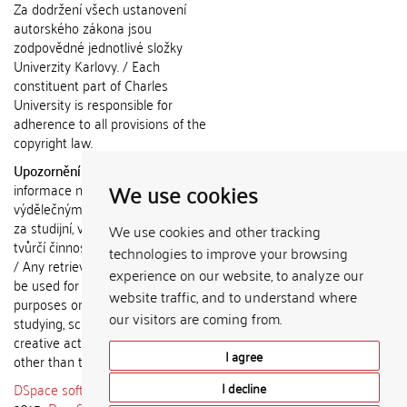
Za dodržení všech ustanovení
autorského zákona jsou
zodpovědné jednotlivé složky
Univerzity Karlovy. / Each
constituent part of Charles
University is responsible for
adherence to all provisions of the
copyright law.
Upozornění / Notice:
Získané
We use cookies
informace nemohou být použity k
výdělečným účelům nebo vydávány
za studijní, vědeckou nebo jinou
We use cookies and other tracking
tvůrčí činnost jiné osoby než autora.
technologies to improve your browsing
/ Any retrieved information shall not
experience on our website, to analyze our
be used for any commercial
website traffic, and to understand where
purposes or claimed as results of
our visitors are coming from.
studying, scientific or any other
creative activities of any person
I agree
other than the author.
DSpace software
copyright © 2002-
I decline