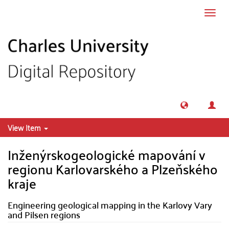
Skip to main content
Toggl
navig
View Item
Inženýrskogeologické mapování v
regionu Karlovarského a Plzeňského
kraje
Engineering geological mapping in the Karlovy Vary
and Pilsen regions