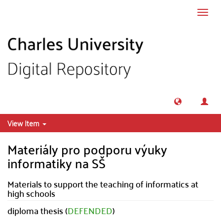
Skip to main content
Toggl
navig
View Item
Materiály pro podporu výuky
informatiky na SŠ
Materials to support the teaching of informatics at
high schools
diploma thesis (
DEFENDED
)