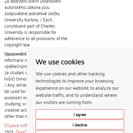
Za dodržení všech ustanovení
autorského zákona jsou
zodpovědné jednotlivé složky
Univerzity Karlovy. / Each
constituent part of Charles
University is responsible for
adherence to all provisions of the
copyright law.
Upozornění / Notice:
Získané
We use cookies
informace nemohou být použity k
výdělečným účelům nebo vydávány
za studijní, vědeckou nebo jinou
We use cookies and other tracking
tvůrčí činnost jiné osoby než autora.
technologies to improve your browsing
/ Any retrieved information shall not
experience on our website, to analyze our
be used for any commercial
website traffic, and to understand where
purposes or claimed as results of
our visitors are coming from.
studying, scientific or any other
creative activities of any person
I agree
other than the author.
DSpace software
copyright © 2002-
I decline
2015
DuraSpace