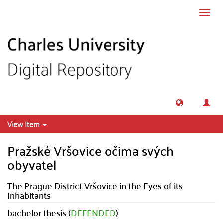
Skip to main content
Toggl
navig
View Item
Pražské Vršovice očima svých
obyvatel
The Prague District Vršovice in the Eyes of its
Inhabitants
bachelor thesis (
DEFENDED
)