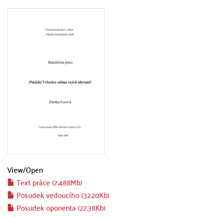
View/
Open
Text práce (7.488Mb)
Posudek vedoucího (32.20Kb)
Posudek oponenta (27.38Kb)