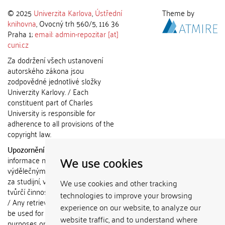
© 2025
Univerzita Karlova
,
Ústřední
Theme by
knihovna
, Ovocný trh 560/5, 116 36
Praha 1;
email: admin-repozitar [at]
cuni.cz
Za dodržení všech ustanovení
autorského zákona jsou
zodpovědné jednotlivé složky
Univerzity Karlovy. / Each
constituent part of Charles
University is responsible for
adherence to all provisions of the
copyright law.
Upozornění / Notice:
Získané
We use cookies
informace nemohou být použity k
výdělečným účelům nebo vydávány
za studijní, vědeckou nebo jinou
We use cookies and other tracking
tvůrčí činnost jiné osoby než autora.
technologies to improve your browsing
/ Any retrieved information shall not
experience on our website, to analyze our
be used for any commercial
website traffic, and to understand where
purposes or claimed as results of