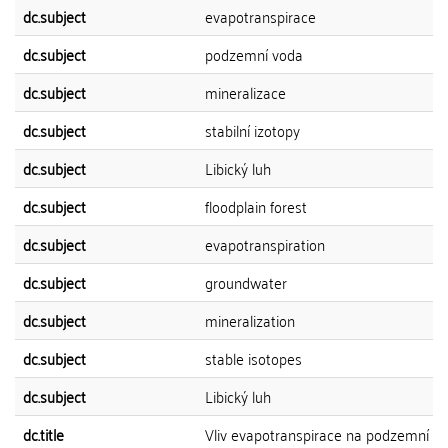
dc.subject
evapotranspirace
dc.subject
podzemní voda
dc.subject
mineralizace
dc.subject
stabilní izotopy
dc.subject
Libický luh
dc.subject
floodplain forest
dc.subject
evapotranspiration
dc.subject
groundwater
dc.subject
mineralization
dc.subject
stable isotopes
dc.subject
Libický luh
dc.title
Vliv evapotranspirace na podzemní v