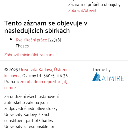
Záznam o průběhu obhajoby
Zobrazit/
otevřít
Tento záznam se objevuje v
následujících sbírkách
Kvalifikační práce
[22318]
Theses
Zobrazit minimální záznam
© 2025
Univerzita Karlova
,
Ústřední
Theme by
knihovna
, Ovocný trh 560/5, 116 36
Praha 1;
email: admin-repozitar [at]
cuni.cz
Za dodržení všech ustanovení
autorského zákona jsou
zodpovědné jednotlivé složky
Univerzity Karlovy. / Each
constituent part of Charles
University is responsible for