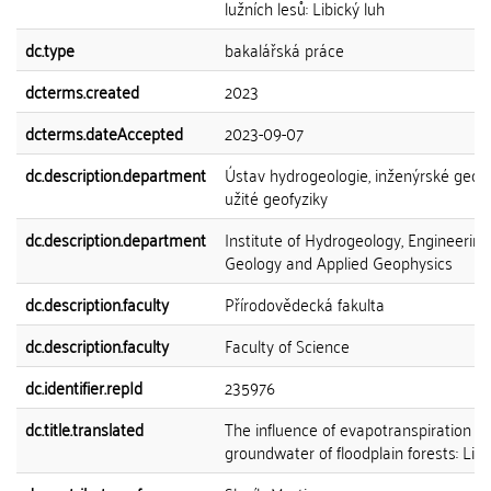
lužních lesů: Libický luh
dc.type
bakalářská práce
dcterms.created
2023
dcterms.dateAccepted
2023-09-07
dc.description.department
Ústav hydrogeologie, inženýrské geolo
užité geofyziky
dc.description.department
Institute of Hydrogeology, Engineering
Geology and Applied Geophysics
dc.description.faculty
Přírodovědecká fakulta
dc.description.faculty
Faculty of Science
dc.identifier.repId
235976
dc.title.translated
The influence of evapotranspiration o
groundwater of floodplain forests: Libi