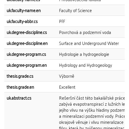
uk.faculty-name.en
Faculty of Science
uk.faculty-abbr.cs
PřF
uk.degree-discipline.cs
Povrchová a podzemní voda
uk.degree-discipline.en
Surface and Underground Water
uk.degree-program.cs
Hydrologie a hydrogeologie
uk.degree-program.en
Hydrology and Hydrogeology
thesis.grade.cs
Výborně
thesis.grade.en
Excellent
uk.abstract.cs
Rešeršní část této bakalářské práce s
zabývá evapotranspirací z lužních les
jejího vlivu na výšku hladiny podzemn
a mineralizaci podzemní vody. Práce 
okrajově věnuje i vlivu mineralizace na
flóru, která by zvýšenou mineralizací 