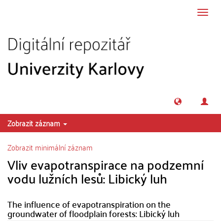
Přeskočit na obsah
Přepn
navig
Zobrazit záznam
Zobrazit minimální záznam
Vliv evapotranspirace na podzemní
vodu lužních lesů: Libický luh
The influence of evapotranspiration on the
groundwater of floodplain forests: Libický luh