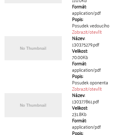
110.0Kb
Formát:
application/pdf
Popis:
Posudek vedoucího
Zobrazit/
otevřít
Název:
130375279.pdf
Velikost:
70.00Kb
Formát:
application/pdf
Popis:
Posudek oponenta
Zobrazit/
otevřít
Název:
130377861.pdf
Velikost:
231.8Kb
Formát:
application/pdf
Popis: