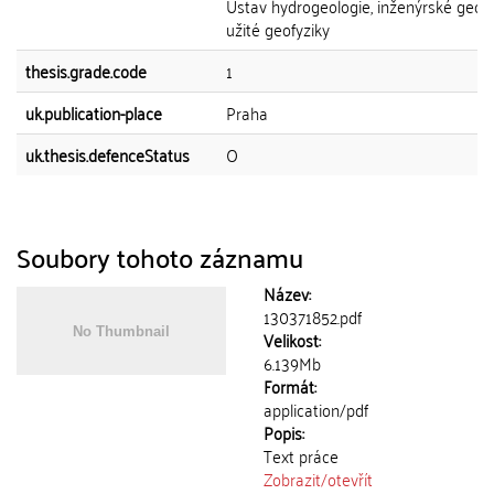
Ústav hydrogeologie, inženýrské geolo
užité geofyziky
thesis.grade.code
1
uk.publication-place
Praha
uk.thesis.defenceStatus
O
Soubory tohoto záznamu
Název:
130371852.pdf
Velikost:
6.139Mb
Formát:
application/pdf
Popis:
Text práce
Zobrazit/
otevřít