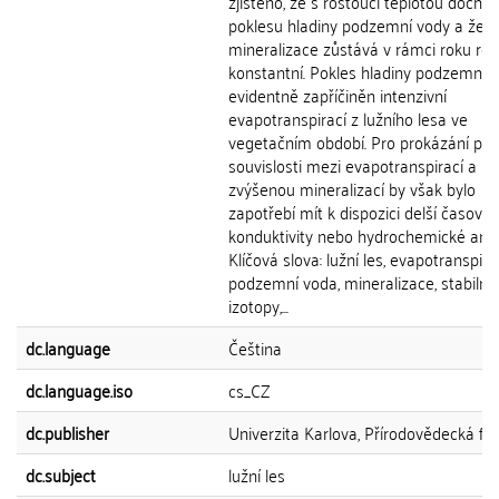
zjištěno, že s rostoucí teplotou docház
poklesu hladiny podzemní vody a že
mineralizace zůstává v rámci roku rel
konstantní. Pokles hladiny podzemní v
evidentně zapříčiněn intenzivní
evapotranspirací z lužního lesa ve
vegetačním období. Pro prokázání př
souvislosti mezi evapotranspirací a
zvýšenou mineralizací by však bylo
zapotřebí mít k dispozici delší časové
konduktivity nebo hydrochemické anal
Klíčová slova: lužní les, evapotranspira
podzemní voda, mineralizace, stabilní
izotopy,...
dc.language
Čeština
dc.language.iso
cs_CZ
dc.publisher
Univerzita Karlova, Přírodovědecká fak
dc.subject
lužní les