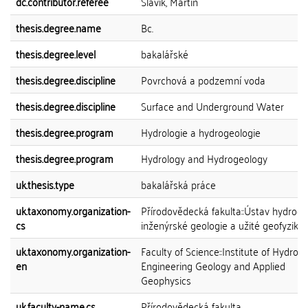
dc.contributor.referee
Slavík, Martin
thesis.degree.name
Bc.
thesis.degree.level
bakalářské
thesis.degree.discipline
Povrchová a podzemní voda
thesis.degree.discipline
Surface and Underground Water
thesis.degree.program
Hydrologie a hydrogeologie
thesis.degree.program
Hydrology and Hydrogeology
uk.thesis.type
bakalářská práce
uk.taxonomy.organization-
Přírodovědecká fakulta::Ústav hydroge
cs
inženýrské geologie a užité geofyziky
uk.taxonomy.organization-
Faculty of Science::Institute of Hydrog
en
Engineering Geology and Applied
Geophysics
uk.faculty-name.cs
Přírodovědecká fakulta