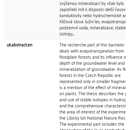
zvýšenou mineralizací by však bylo
zapotřebí mít k dispozici delší časové
konduktivity nebo hydrochemické anal
Klíčová slova: lužní les, evapotranspira
podzemní voda, mineralizace, stabilní
izotopy,...
uk.abstract.en
The recherche part of this bachelor th
deals with evapotranspiration from
floodplain forests and its influence on
depth of the groundwater level and
mineralization of groundwater. As floo
forests in the Czech Republic are
represented only in smaller fragments
is a mention of the effect of mineraliz
on plants. The thesis describes the pri
and use of stable isotopes in hydroge
and the comprehensive characteristic
the area of interest of the experimenta
the Libický luh National Nature Reser
The experimental part includes the
observation of the level, conductivity,