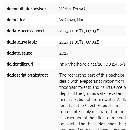
dc.contributor.advisor
Weiss, Tomáš
dc.creator
Vašková, Hana
dc.date.accessioned
2023-11-06T15:07:03Z
dc.date.available
2023-11-06T15:07:03Z
dc.date.issued
2023
dc.identifier.uri
http://hdl.handle.net/20.500.11956/18
dc.description.abstract
The recherche part of this bachelor th
deals with evapotranspiration from
floodplain forests and its influence on
depth of the groundwater level and
mineralization of groundwater. As floo
forests in the Czech Republic are
represented only in smaller fragments
is a mention of the effect of mineraliz
on plants. The thesis describes the pri
and use of stable isotopes in hydroge