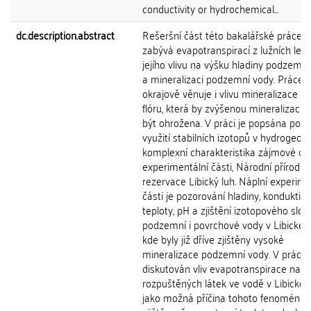
conductivity or hydrochemical...
dc.description.abstract
Rešeršní část této bakalářské práce s
zabývá evapotranspirací z lužních les
jejího vlivu na výšku hladiny podzemn
a mineralizaci podzemní vody. Práce 
okrajově věnuje i vlivu mineralizace na
flóru, která by zvýšenou mineralizací 
být ohrožena. V práci je popsána pods
využití stabilních izotopů v hydrogeolog
komplexní charakteristika zájmové obl
experimentální části, Národní přírodní
rezervace Libický luh. Náplní experime
části je pozorování hladiny, konduktivit
teploty, pH a zjištění izotopového slož
podzemní i povrchové vody v Libickém
kde byly již dříve zjištěny vysoké
mineralizace podzemní vody. V práci j
diskutován vliv evapotranspirace na 
rozpuštěných látek ve vodě v Libické
jako možná příčina tohoto fenoménu. 