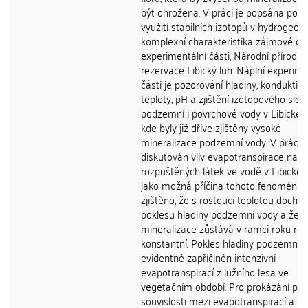
být ohrožena. V práci je popsána pods
využití stabilních izotopů v hydrogeolog
komplexní charakteristika zájmové obl
experimentální části, Národní přírodní
rezervace Libický luh. Náplní experime
části je pozorování hladiny, konduktivit
teploty, pH a zjištění izotopového slož
podzemní i povrchové vody v Libickém
kde byly již dříve zjištěny vysoké
mineralizace podzemní vody. V práci j
diskutován vliv evapotranspirace na 
rozpuštěných látek ve vodě v Libické
jako možná příčina tohoto fenoménu. 
zjištěno, že s rostoucí teplotou docház
poklesu hladiny podzemní vody a že
mineralizace zůstává v rámci roku rel
konstantní. Pokles hladiny podzemní v
evidentně zapříčiněn intenzivní
evapotranspirací z lužního lesa ve
vegetačním období. Pro prokázání př
souvislosti mezi evapotranspirací a