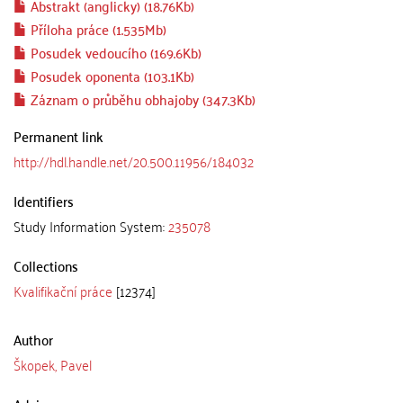
Abstrakt (anglicky) (18.76Kb)
Příloha práce (1.535Mb)
Posudek vedoucího (169.6Kb)
Posudek oponenta (103.1Kb)
Záznam o průběhu obhajoby (347.3Kb)
Permanent link
http://hdl.handle.net/20.500.11956/184032
Identifiers
Study Information System:
235078
Collections
Kvalifikační práce
[12374]
Author
Škopek, Pavel