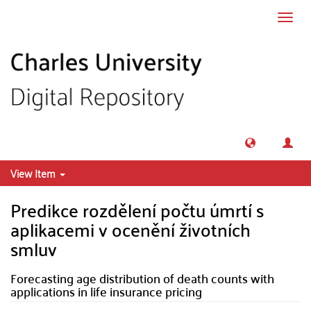
Skip to main content
Toggl
navig
View Item
Predikce rozdělení počtu úmrtí s
aplikacemi v ocenění životních
smluv
Forecasting age distribution of death counts with
applications in life insurance pricing