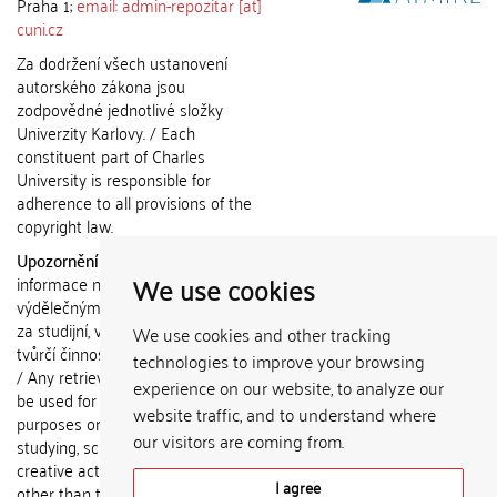
Praha 1;
email: admin-repozitar [at]
cuni.cz
Za dodržení všech ustanovení
autorského zákona jsou
zodpovědné jednotlivé složky
Univerzity Karlovy. / Each
constituent part of Charles
University is responsible for
adherence to all provisions of the
copyright law.
Upozornění / Notice:
Získané
We use cookies
informace nemohou být použity k
výdělečným účelům nebo vydávány
za studijní, vědeckou nebo jinou
We use cookies and other tracking
tvůrčí činnost jiné osoby než autora.
technologies to improve your browsing
/ Any retrieved information shall not
experience on our website, to analyze our
be used for any commercial
website traffic, and to understand where
purposes or claimed as results of
our visitors are coming from.
studying, scientific or any other
creative activities of any person
I agree
other than the author.