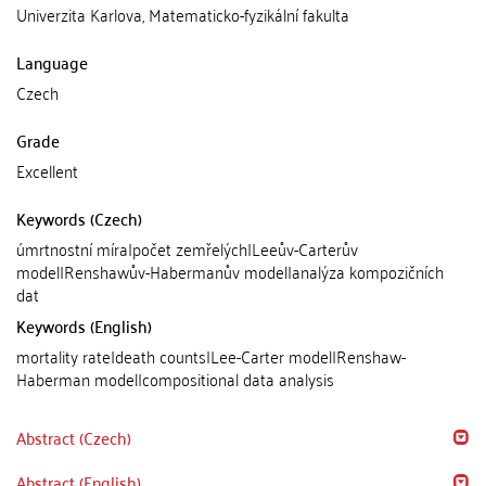
Univerzita Karlova, Matematicko-fyzikální fakulta
Language
Czech
Grade
Excellent
Keywords (Czech)
úmrtnostní míra|počet zemřelých|Leeův-Carterův
model|Renshawův-Habermanův model|analýza kompozičních
dat
Keywords (English)
mortality rate|death counts|Lee-Carter model|Renshaw-
Haberman model|compositional data analysis
Abstract (Czech)
Abstract (English)