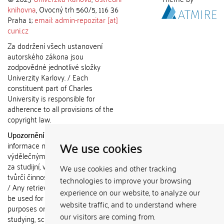
knihovna
, Ovocný trh 560/5, 116 36
Praha 1;
email: admin-repozitar [at]
cuni.cz
Za dodržení všech ustanovení
autorského zákona jsou
zodpovědné jednotlivé složky
Univerzity Karlovy. / Each
constituent part of Charles
University is responsible for
adherence to all provisions of the
copyright law.
Upozornění / Notice:
Získané
We use cookies
informace nemohou být použity k
výdělečným účelům nebo vydávány
za studijní, vědeckou nebo jinou
We use cookies and other tracking
tvůrčí činnost jiné osoby než autora.
technologies to improve your browsing
/ Any retrieved information shall not
experience on our website, to analyze our
be used for any commercial
website traffic, and to understand where
purposes or claimed as results of
our visitors are coming from.
studying, scientific or any other