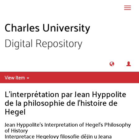
Skip to main content
Toggl
navig
View Item
L'interprétation par Jean Hyppolite
de la philosophie de l'histoire de
Hegel
Jean Hyppolite's Interpretation of Hegel's Philosophy
of History
Interpretace Hegelovy filosofie dějin u Jeana