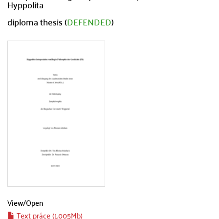
Hyppolita
diploma thesis (
DEFENDED
)
View/
Open
Text práce (1.005Mb)