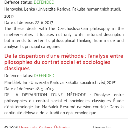
Defence status:
DEFENDED
Hanovská, Lenka
(
Univerzita Karlova, Fakulta humanitních studií
,
2017
)
Date of defense:
22. 6. 2017
The thesis deals with the Czechoslovakian philosophy in the
nineteen-sixties. It focuses not only to its historical description
but intends to enter its philosophical thinking from inside and
analyse its principal categories. ...
De la disparition d'une méthode : l'analyse entre
pilosophies du contrat social et sociologies
classiques
Defence status:
DEFENDED
Maršálek, Jan
(
Univerzita Karlova, Fakulta sociálních věd
,
2015
)
Date of defense:
28. 5. 2015
DE LA DISPARITION D'UNE MÉTHODE : l'Analyse entre
philosophies du contrat social et sociologies classiques Étude
d'épistémologie Jan Maršálek Résumé (version courte) : Dans la
continuité déloyale de la tradition épistémologique ...
© 2025
Univerzita Karlova
,
Ústřední
Theme by