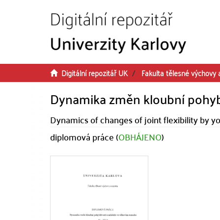
Přeskočit na obsah
Digitální repozitář UK
Fakulta tělesné výchovy 
Dynamika změn kloubní pohyb
Dynamics of changes of joint flexibility by y
diplomová práce (
OBHÁJENO
)