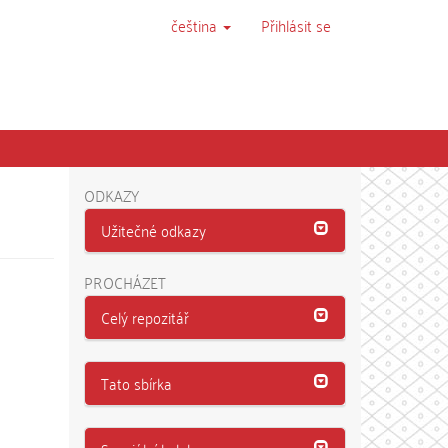
čeština
Přihlásit se
ODKAZY
Užitečné odkazy
PROCHÁZET
Celý repozitář
Tato sbírka