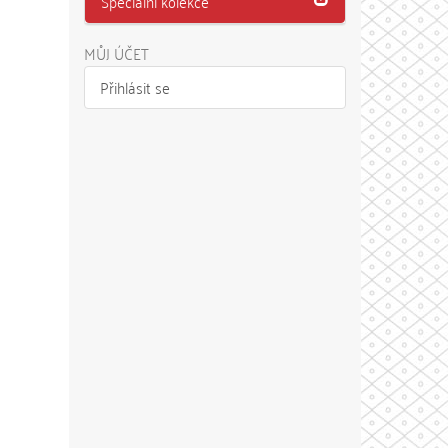
Speciální kolekce
MŮJ ÚČET
Přihlásit se