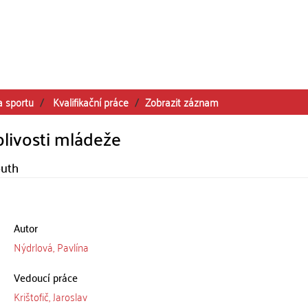
a sportu
Kvalifikační práce
Zobrazit záznam
livosti mládeže
outh
Autor
Nýdrlová, Pavlína
Vedoucí práce
Krištofič, Jaroslav