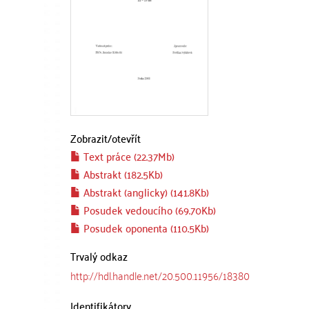
Zobrazit/
otevřít
Text práce (22.37Mb)
Abstrakt (182.5Kb)
Abstrakt (anglicky) (141.8Kb)
Posudek vedoucího (69.70Kb)
Posudek oponenta (110.5Kb)
Trvalý odkaz
http://hdl.handle.net/20.500.11956/18380
Identifikátory