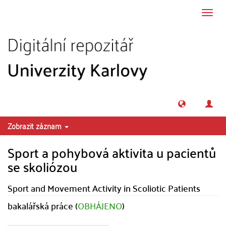
Přeskočit na obsah
Přepn
navig
Zobrazit záznam
Sport a pohybová aktivita u pacientů
se skoliózou
Sport and Movement Activity in Scoliotic Patients
bakalářská práce (
OBHÁJENO
)