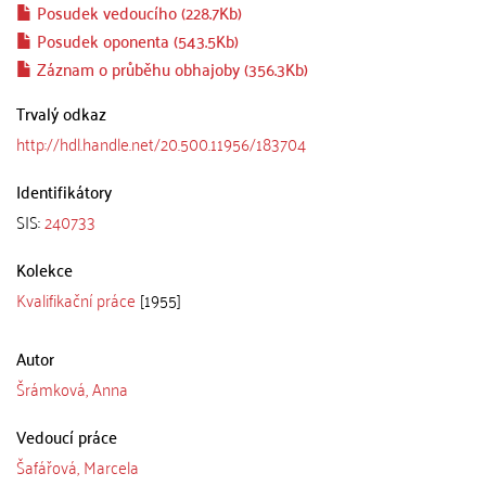
Posudek vedoucího (228.7Kb)
Posudek oponenta (543.5Kb)
Záznam o průběhu obhajoby (356.3Kb)
Trvalý odkaz
http://hdl.handle.net/20.500.11956/183704
Identifikátory
SIS:
240733
Kolekce
Kvalifikační práce
[1955]
Autor
Šrámková, Anna
Vedoucí práce
Šafářová, Marcela