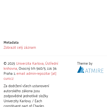
Metadata
Zobrazit celý záznam
© 2025
Univerzita Karlova
,
Ústřední
Theme by
knihovna
, Ovocný trh 560/5, 116 36
Praha 1;
email: admin-repozitar [at]
cuni.cz
Za dodržení všech ustanovení
autorského zákona jsou
zodpovědné jednotlivé složky
Univerzity Karlovy. / Each
constituent part of Charles