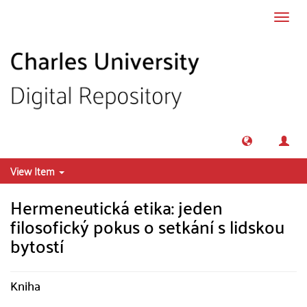
Skip to main content
Toggl
navig
View Item
Hermeneutická etika: jeden
filosofický pokus o setkání s lidskou
bytostí
Kniha