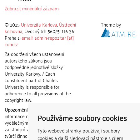
Zobrazit minimální záznam
© 2025
Univerzita Karlova
,
Ústřední
Theme by
knihovna
, Ovocný trh 560/5, 116 36
Praha 1;
email: admin-repozitar [at]
cuni.cz
Za dodržení všech ustanovení
autorského zákona jsou
zodpovědné jednotlivé složky
Univerzity Karlovy. / Each
constituent part of Charles
University is responsible for
adherence to all provisions of the
copyright law.
Upozornění / Notice:
Získané
Používáme soubory cookies
informace nemohou být použity k
výdělečným účelům nebo vydávány
za studijní, vědeckou nebo jinou
Tyto webové stránky používají soubory
tvůrčí činnost jiné osoby než autora.
cookies a další sledovací nástroje s cílem