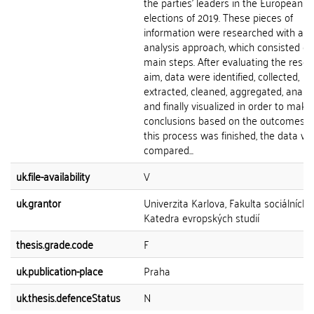
the parties' leaders in the European
elections of 2019. These pieces of
information were researched with a d
analysis approach, which consisted of
main steps. After evaluating the rese
aim, data were identified, collected,
extracted, cleaned, aggregated, analyz
and finally visualized in order to make
conclusions based on the outcomes. 
this process was finished, the data w
compared...
uk.file-availability
V
uk.grantor
Univerzita Karlova, Fakulta sociálních 
Katedra evropských studií
thesis.grade.code
F
uk.publication-place
Praha
uk.thesis.defenceStatus
N