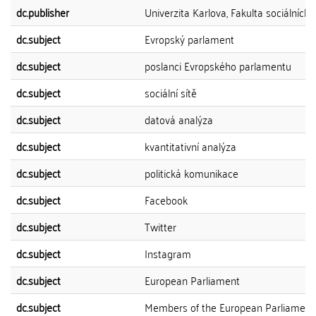
dc.publisher
Univerzita Karlova, Fakulta sociálních 
dc.subject
Evropský parlament
dc.subject
poslanci Evropského parlamentu
dc.subject
sociální sítě
dc.subject
datová analýza
dc.subject
kvantitativní analýza
dc.subject
politická komunikace
dc.subject
Facebook
dc.subject
Twitter
dc.subject
Instagram
dc.subject
European Parliament
dc.subject
Members of the European Parliament