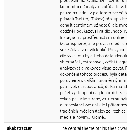
především na kvalitativní rozměr onli
komunikace (analýza textů) a to větši
pouze na jednu z platforem (ve většin
případů Twitter). Takový přístup sice 
odhalit sentiment uživatelů, ale mno
obtížněji poukazoval na dlouhodo Twit
Instagramu prostřednictvím online ná
(Zoomsphere), a to převážně od lídrů 
se skládala z devíti kroků. Po vyhodno
cíle výzkumu bylo třeba data identifiko
shromáždit, extrahovat, vyčistit, agreg
analyzovat a nakonec vizualizovat. Po
dokončení tohoto procesu byla data
porovnána s dalšími proměnnými, mez
patřil věk europoslanců, délka mandát
počet vystoupení na plenárních zased
výkon politické strany, za kterou byli
europoslanci zvoleni, ale i přítomnost 
tradičních médiích (televize, rozhlas, o
média a noviny). Kromě...
uk.abstract.en
The central theme of this thesis was 