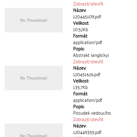
Zobrazit/
otevřít
Název:
120445109.pdf
Velikost:
10.52Kb
Formát:
application/pdf
Popis:
Abstrakt (anglicky)
Zobrazit/
otevřít
Název:
120451626.pdf
Velikost:
135.7Kb
Formát:
application/pdf
Popis:
Posudek vedoucího
Zobrazit/
otevřít
Název:
120449355.pdf