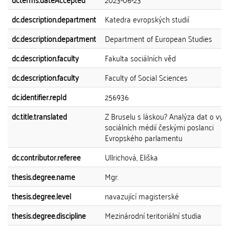
dc.description.department
Katedra evropských studií
dc.description.department
Department of European Studies
dc.description.faculty
Fakulta sociálních věd
dc.description.faculty
Faculty of Social Sciences
dc.identifier.repId
256936
dc.title.translated
Z Bruselu s láskou? Analýza dat o vyu
sociálních médií českými poslanci
Evropského parlamentu
dc.contributor.referee
Ullrichová, Eliška
thesis.degree.name
Mgr.
thesis.degree.level
navazující magisterské
thesis.degree.discipline
Mezinárodní teritoriální studia