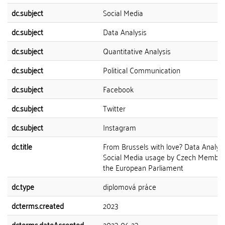
dc.subject
Social Media
dc.subject
Data Analysis
dc.subject
Quantitative Analysis
dc.subject
Political Communication
dc.subject
Facebook
dc.subject
Twitter
dc.subject
Instagram
dc.title
From Brussels with love? Data Analysi
Social Media usage by Czech Member
the European Parliament
dc.type
diplomová práce
dcterms.created
2023
dcterms.dateAccepted
2023-06-23