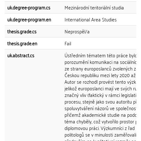
uk.degree-program.cs
Mezinárodní teritoriální studia
uk.degree-program.en
International Area Studies
thesis.grade.cs
Neprospěl/a
thesis.grade.en
Fail
uk.abstract.cs
Ústředním tématem této práce bylo h
porozumění komunikaci na sociálních s
ze strany europoslanců zvolených za
Českou republiku mezi lety 2020 až 20
Autor se rozhodl provést tento výzku
jelikož europoslanci mají ve svých ruk
značný vliv (faktický v rámci legislativ
procesu, stejně jako svou autoritu při
spoluvytváření názorů ve společnosti),
přičemž akademické studie na podob
téma chyběly, což vytvořilo prostor pr
diplomovou práci. Výzkumníci z řad
politologů se v minulosti zaměřovali