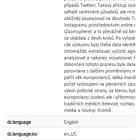
případů Twitter). Takový přístup sice 
odhalit sentiment uživatelů, ale mno
obtížněji poukazoval na dlouhodo Twit
Instagramu prostřednictvím online ná
(Zoomsphere), a to převážně od lídrů 
se skládala z devíti kroků. Po vyhodno
cíle výzkumu bylo třeba data identifiko
shromáždit, extrahovat, vyčistit, agreg
analyzovat a nakonec vizualizovat. Po
dokončení tohoto procesu byla data
porovnána s dalšími proměnnými, mez
patřil věk europoslanců, délka mandát
počet vystoupení na plenárních zased
výkon politické strany, za kterou byli
europoslanci zvoleni, ale i přítomnost 
tradičních médiích (televize, rozhlas, o
média a noviny). Kromě...
dc.language
English
dc.language.iso
en_US