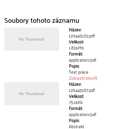
Soubory tohoto záznamu
Název:
120445102.pdf
Velikost:
1.836Mb
Formát:
application/pdf
Popis:
Text práce
Zobrazit/
otevřít
Název:
120445107.pdf
Velikost:
75.16Kb
Formát:
application/pdf
Popis:
Abstrakt