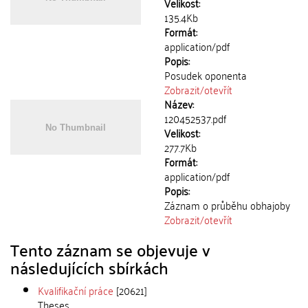
Velikost:
135.4Kb
Formát:
application/pdf
Popis:
Posudek oponenta
Zobrazit/
otevřít
Název:
120452537.pdf
Velikost:
277.7Kb
Formát:
application/pdf
Popis:
Záznam o průběhu obhajoby
Zobrazit/
otevřít
Tento záznam se objevuje v
následujících sbírkách
Kvalifikační práce
[20621]
Theses