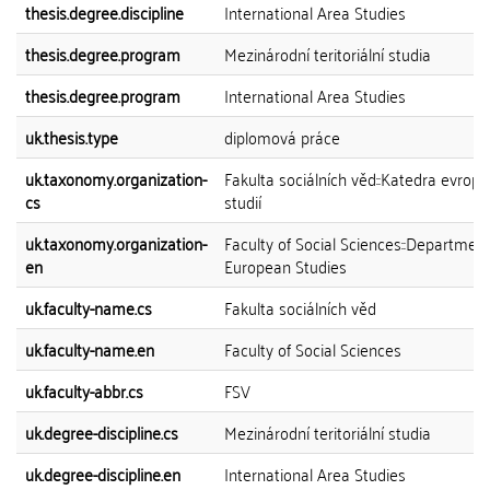
thesis.degree.discipline
International Area Studies
thesis.degree.program
Mezinárodní teritoriální studia
thesis.degree.program
International Area Studies
uk.thesis.type
diplomová práce
uk.taxonomy.organization-
Fakulta sociálních věd::Katedra evrop
cs
studií
uk.taxonomy.organization-
Faculty of Social Sciences::Department
en
European Studies
uk.faculty-name.cs
Fakulta sociálních věd
uk.faculty-name.en
Faculty of Social Sciences
uk.faculty-abbr.cs
FSV
uk.degree-discipline.cs
Mezinárodní teritoriální studia
uk.degree-discipline.en
International Area Studies