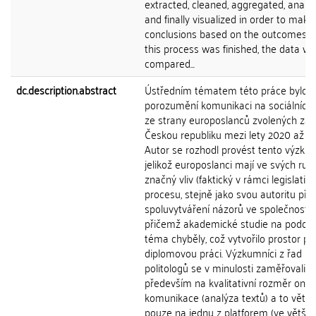
extracted, cleaned, aggregated, analyz
and finally visualized in order to make
conclusions based on the outcomes. 
this process was finished, the data w
compared...
dc.description.abstract
Ústředním tématem této práce bylo h
porozumění komunikaci na sociálních s
ze strany europoslanců zvolených za
Českou republiku mezi lety 2020 až 20
Autor se rozhodl provést tento výzku
jelikož europoslanci mají ve svých ruk
značný vliv (faktický v rámci legislativ
procesu, stejně jako svou autoritu při
spoluvytváření názorů ve společnosti),
přičemž akademické studie na podob
téma chyběly, což vytvořilo prostor pr
diplomovou práci. Výzkumníci z řad
politologů se v minulosti zaměřovali
především na kvalitativní rozměr onli
komunikace (analýza textů) a to větši
pouze na jednu z platforem (ve většin