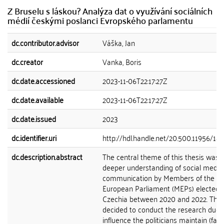
Z Bruselu s láskou? Analýza dat o využívání sociálních
médií českými poslanci Evropského parlamentu
dc.contributor.advisor
Váška, Jan
dc.creator
Vanka, Boris
dc.date.accessioned
2023-11-06T22:17:27Z
dc.date.available
2023-11-06T22:17:27Z
dc.date.issued
2023
dc.identifier.uri
http://hdl.handle.net/20.500.11956/18
dc.description.abstract
The central theme of this thesis was 
deeper understanding of social media
communication by Members of the
European Parliament (MEPs) elected f
Czechia between 2020 and 2022. The 
decided to conduct the research due 
influence the politicians maintain (fact