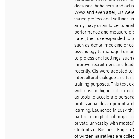
decisions, behaviors, and actions
WW2 and even after, CIs were u
varied professional settings, incl
army, navy or air force, to analyz
performance and measure profic
Later, their use expanded to oth
such as dental medicine or couns
psychology to manage human be
to professional settings, such as
improve recruitment and leaders
recently, CIs were adopted to fac
intercultural dialogue and for te
training purposes. This text exam
wider use in higher education a
as tools to accelerate personal 
professional development and lif
learning. Launched in 2017, this s
part of a longitudinal project co
private university with master’s
students of Business English. CIs
of written narratives are collecte