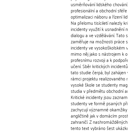
usměrňování lidského chování, v
profesionální a obchodní sféře p
optimalizaci náboru a řízení lidsk
Na přelomu tisíciletí nalezly kriti
incidenty využití k usnadnění me
dialogu a ve vzdělávání. Tato stu
zaměřuje na možnosti práce s kr
incidenty ve vysokoškolském vzd
mimo něj jako s nástrojem k os
profesnímu rozvoji a k podpoře c
učení. Sběr kritických incidentů, 
tato studie čerpá, byl zahájen v 
rámci projektu realizovaného n
vysoké škole se studenty magis
studia v předmětu obchodní angli
Kritické incidenty jsou zazname
studenty ve formě psaných příbě
zachycují významné okamžiky z 
angličtině jak v domácím prostřed
zahraničí. Z nashromážděných da
tento text vybráno šest ukázkov