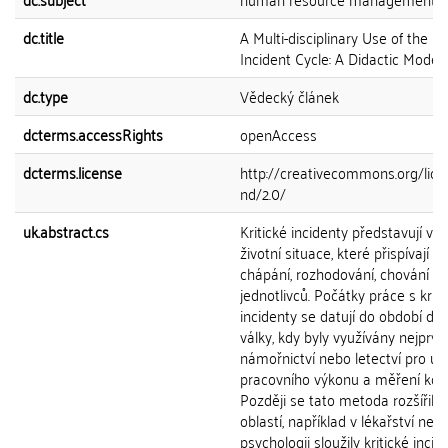
dc.title
A Multi-disciplinary Use of the Cri
Incident Cycle: A Didactic Model
dc.type
Vědecký článek
dcterms.accessRights
openAccess
dcterms.license
http://creativecommons.org/lice
nd/2.0/
uk.abstract.cs
Kritické incidenty představují v
životní situace, které přispívají 
chápání, rozhodování, chování a 
jednotlivců. Počátky práce s krit
incidenty se datují do období dr
války, kdy byly využívány nejprv
námořnictví nebo letectví pro úč
pracovního výkonu a měření kom
Později se tato metoda rozšířila 
oblastí, například v lékařství neb
psychologii sloužily kritické incid