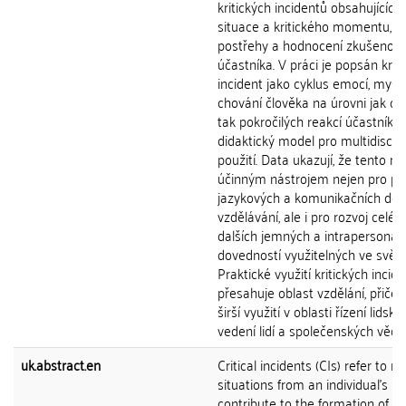
kritických incidentů obsahujících
situace a kritického momentu, vl
postřehy a hodnocení zkušenost
účastníka. V práci je popsán krit
incident jako cyklus emocí, myšl
chování člověka na úrovni jak ok
tak pokročilých reakcí účastníků
didaktický model pro multidiscipl
použití. Data ukazují, že tento m
účinným nástrojem nejen pro pos
jazykových a komunikačních dov
vzdělávání, ale i pro rozvoj celé
dalších jemných a intrapersonál
dovedností využitelných ve světě
Praktické využití kritických incid
přesahuje oblast vzdělání, přiče
širší využití v oblasti řízení lidský
vedení lidí a společenských věd.
uk.abstract.en
Critical incidents (CIs) refer to
situations from an individual’s lif
contribute to the formation of th