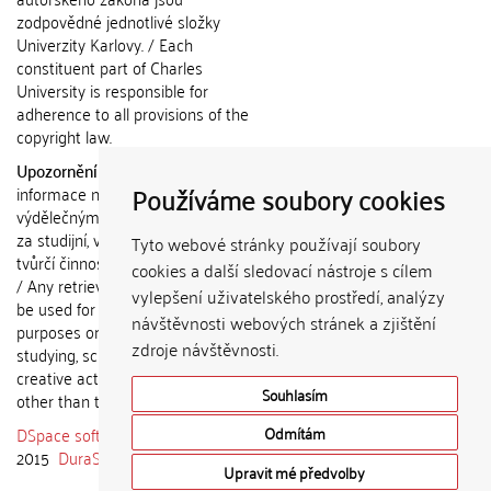
zodpovědné jednotlivé složky
Univerzity Karlovy. / Each
constituent part of Charles
University is responsible for
adherence to all provisions of the
copyright law.
Upozornění / Notice:
Získané
Používáme soubory cookies
informace nemohou být použity k
výdělečným účelům nebo vydávány
za studijní, vědeckou nebo jinou
Tyto webové stránky používají soubory
tvůrčí činnost jiné osoby než autora.
cookies a další sledovací nástroje s cílem
/ Any retrieved information shall not
vylepšení uživatelského prostředí, analýzy
be used for any commercial
návštěvnosti webových stránek a zjištění
purposes or claimed as results of
zdroje návštěvnosti.
studying, scientific or any other
creative activities of any person
Souhlasím
other than the author.
DSpace software
copyright © 2002-
Odmítám
2015
DuraSpace
Upravit mé předvolby