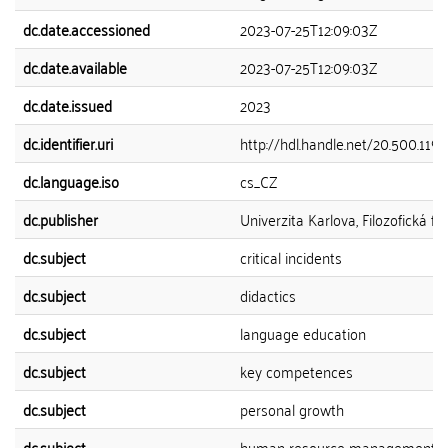
dc.date.accessioned
2023-07-25T12:09:03Z
dc.date.available
2023-07-25T12:09:03Z
dc.date.issued
2023
dc.identifier.uri
http://hdl.handle.net/20.500.11
dc.language.iso
cs_CZ
dc.publisher
Univerzita Karlova, Filozofická fa
dc.subject
critical incidents
dc.subject
didactics
dc.subject
language education
dc.subject
key competences
dc.subject
personal growth
dc.subject
human resource management