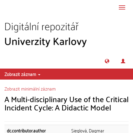
Přeskočit na obsah
Přepn
navig
Zobrazit záznam
Zobrazit minimální záznam
A Multi-disciplinary Use of the Critical
Incident Cycle: A Didactic Model
dc.contributor.author
Sieglová, Dagmar