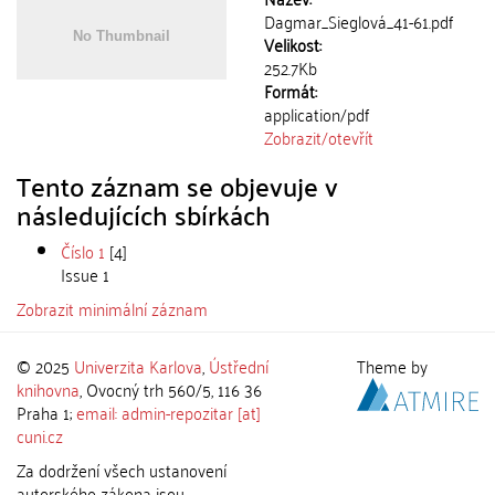
Dagmar_Sieglová_41-61.pdf
Velikost:
252.7Kb
Formát:
application/pdf
Zobrazit/
otevřít
Tento záznam se objevuje v
následujících sbírkách
Číslo 1
[4]
Issue 1
Zobrazit minimální záznam
© 2025
Univerzita Karlova
,
Ústřední
Theme by
knihovna
, Ovocný trh 560/5, 116 36
Praha 1;
email: admin-repozitar [at]
cuni.cz
Za dodržení všech ustanovení
autorského zákona jsou