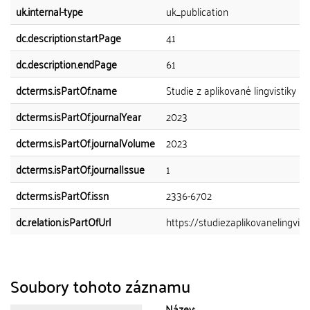
uk.internal-type
uk_publication
dc.description.startPage
41
dc.description.endPage
61
dcterms.isPartOf.name
Studie z aplikované lingvistiky
dcterms.isPartOf.journalYear
2023
dcterms.isPartOf.journalVolume
2023
dcterms.isPartOf.journalIssue
1
dcterms.isPartOf.issn
2336-6702
dc.relation.isPartOfUrl
https://studiezaplikovanelingvistik
Soubory tohoto záznamu
Název: