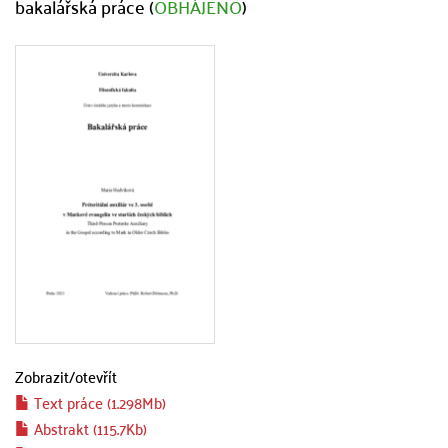
bakalářská práce (
OBHÁJENO
)
Zobrazit/
otevřít
Text práce (1.298Mb)
Abstrakt (115.7Kb)