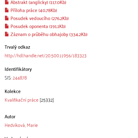
Abstrakt (anglicky) (117.0Kb)
Příloha práce (40.78Kb)
Posudek vedoucího (276.2Kb)
Posudek oponenta (191.1Kb)
Záznam o průběhu obhajoby (334.2Kb)
Trvalý odkaz
http://hdl.handle.net/20.500.11956/183323
Identifikátory
SIS:
244878
Kolekce
Kvalifikační práce
[25332]
Autor
Hedvíková, Marie