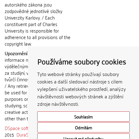
autorského zákona jsou
zodpovědné jednotlivé složky
Univerzity Karlovy. / Each
constituent part of Charles
University is responsible for
adherence to all provisions of the
copyright law.
Upozornění / Notice:
Získané
Používáme soubory cookies
informace nemohou být použity k
výdělečným účelům nebo vydávány
za studijní, vědeckou nebo jinou
Tyto webové stránky používají soubory
tvůrčí činnost jiné osoby než autora.
cookies a další sledovací nástroje s cílem
/ Any retrieved information shall not
vylepšení uživatelského prostředí, analýzy
be used for any commercial
návštěvnosti webových stránek a zjištění
purposes or claimed as results of
zdroje návštěvnosti.
studying, scientific or any other
creative activities of any person
Souhlasím
other than the author.
DSpace software
copyright © 2002-
Odmítám
2015
DuraSpace
Upravit mé předvolby