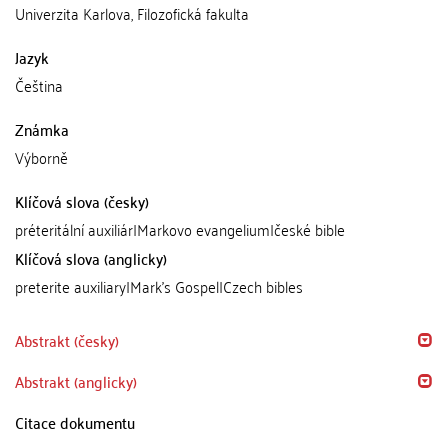
Univerzita Karlova, Filozofická fakulta
Jazyk
Čeština
Známka
Výborně
Klíčová slova (česky)
préteritální auxiliár|Markovo evangelium|české bible
Klíčová slova (anglicky)
preterite auxiliary|Mark's Gospel|Czech bibles
Abstrakt (česky)
Abstrakt (anglicky)
Citace dokumentu