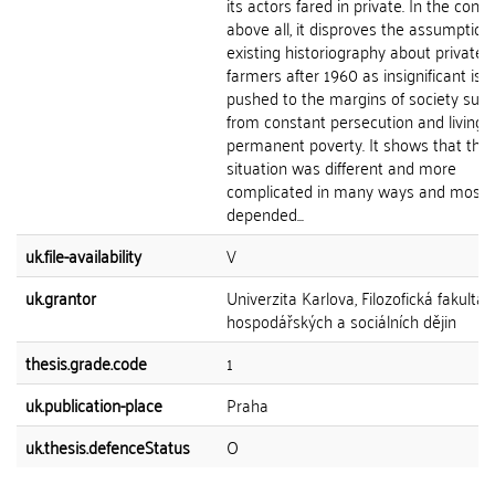
its actors fared in private. In the concl
above all, it disproves the assumption
existing historiography about private
farmers after 1960 as insignificant isl
pushed to the margins of society suff
from constant persecution and living i
permanent poverty. It shows that the
situation was different and more
complicated in many ways and most of
depended...
uk.file-availability
V
uk.grantor
Univerzita Karlova, Filozofická fakulta,
hospodářských a sociálních dějin
thesis.grade.code
1
uk.publication-place
Praha
uk.thesis.defenceStatus
O