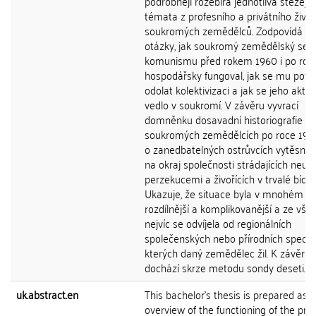
podrobněji rozebírá jednotlivá stěžejní
témata z profesního a privátního živo
soukromých zemědělců. Zodpovídá n
otázky, jak soukromý zemědělský sekt
komunismu před rokem 1960 i po roc
hospodářsky fungoval, jak se mu pove
odolat kolektivizaci a jak se jeho akt
vedlo v soukromí. V závěru vyvrací
domněnku dosavadní historiografie o
soukromých zemědělcích po roce 196
o zanedbatelných ostrůvcích vytěsně
na okraj společnosti strádajících neus
perzekucemi a živořících v trvalé bídě.
Ukazuje, že situace byla v mnohém s
rozdílnější a komplikovanější a ze vše
nejvíc se odvíjela od regionálních
společenských nebo přírodních specifik
kterých daný zemědělec žil. K závěrů
dochází skrze metodu sondy deseti...
uk.abstract.en
This bachelor's thesis is prepared as 
overview of the functioning of the priv