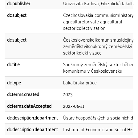
dc.publisher
Univerzita Karlova, Filozofická fakulta
dc.subject
Czechoslovakia|communism|history o
agriculture|private agricultural
sector|collectivization
dc.subject
Československo|komunismus|dějiny
zemědělství|soukromý zemědělský
sektor|kolektivizace
dc.title
Soukromý zemědělský sektor během
komunismu v Československu
dc.type
bakalářská práce
dcterms.created
2023
dcterms.dateAccepted
2023-06-21
dc.description.department
Ústav hospodářských a sociálních ději
dc.description.department
Institute of Economic and Social Histo