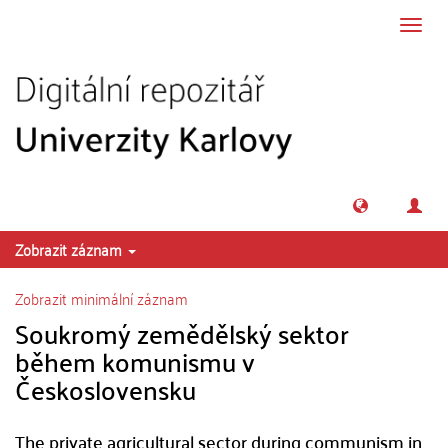
Přeskočit na obsah
Přepn
navig
Zobrazit záznam
Zobrazit minimální záznam
Soukromý zemědělský sektor
během komunismu v
Československu
The private agricultural sector during communism in