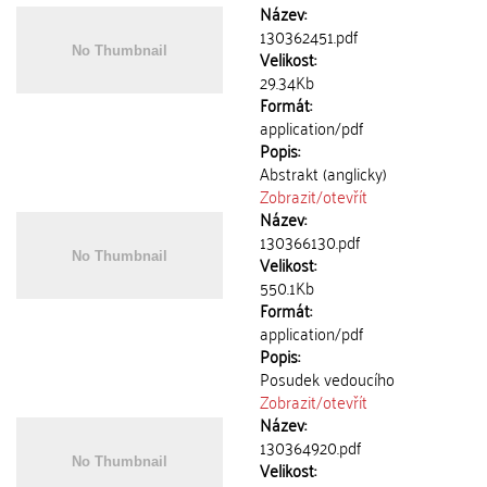
Název:
130362451.pdf
Velikost:
29.34Kb
Formát:
application/pdf
Popis:
Abstrakt (anglicky)
Zobrazit/
otevřít
Název:
130366130.pdf
Velikost:
550.1Kb
Formát:
application/pdf
Popis:
Posudek vedoucího
Zobrazit/
otevřít
Název:
130364920.pdf
Velikost: