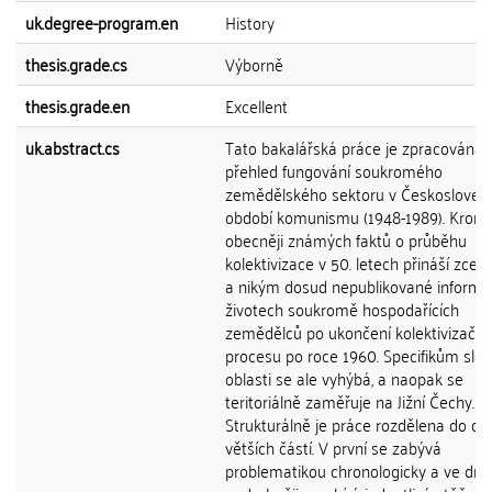
uk.degree-program.en
History
thesis.grade.cs
Výborně
thesis.grade.en
Excellent
uk.abstract.cs
Tato bakalářská práce je zpracována 
přehled fungování soukromého
zemědělského sektoru v Českosloven
období komunismu (1948-1989). Kromě
obecněji známých faktů o průběhu
kolektivizace v 50. letech přináší zcel
a nikým dosud nepublikované informa
životech soukromě hospodařících
zemědělců po ukončení kolektivizační
procesu po roce 1960. Specifikům slo
oblasti se ale vyhýbá, a naopak se
teritoriálně zaměřuje na Jižní Čechy.
Strukturálně je práce rozdělena do dv
větších částí. V první se zabývá
problematikou chronologicky a ve dru