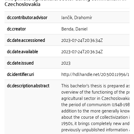
Czechoslovakia
dc.contributor.advisor
Jančík, Drahomír
dc.creator
Benda, Daniel
dc.date.accessioned
2023-07-24T20:36:34Z
dc.date.available
2023-07-24T20:36:34Z
dc.date.issued
2023
dc.identifier.uri
http://hdl.handle.net/20.500.11956/18
dc.description.abstract
This bachelor's thesis is prepared as 
overview of the functioning of the priv
agricultural sector in Czechoslovakia 
the period of communism (1948-1989).
addition to the more generally known 
about the course of collectivization in
1950s, it brings completely new and
previously unpublished information a