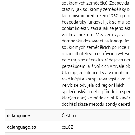
soukromých zemědělců. Zodpovídá n
otázky, jak soukromý zemědělský sekt
komunismu před rokem 1960 i po roc
hospodářsky fungoval, jak se mu pove
odolat kolektivizaci a jak se jeho akt
vedlo v soukromí. V závěru vyvrací
domněnku dosavadní historiografie o
soukromých zemědělcích po roce 196
o zanedbatelných ostrůvcích vytěsně
na okraj společnosti strádajících neus
perzekucemi a živořících v trvalé bídě.
Ukazuje, že situace byla v mnohém s
rozdílnější a komplikovanější a ze vše
nejvíc se odvíjela od regionálních
společenských nebo přírodních specifik
kterých daný zemědělec žil. K závěrů
dochází skrze metodu sondy deseti...
dc.language
Čeština
dc.language.iso
cs_CZ