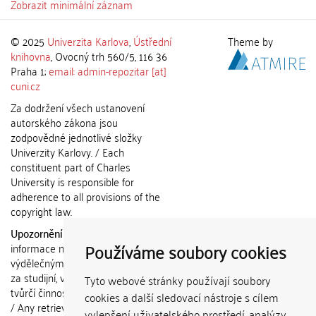
Zobrazit minimální záznam
© 2025
Univerzita Karlova
,
Ústřední
Theme by
knihovna
, Ovocný trh 560/5, 116 36
Praha 1;
email: admin-repozitar [at]
cuni.cz
Za dodržení všech ustanovení
autorského zákona jsou
zodpovědné jednotlivé složky
Univerzity Karlovy. / Each
constituent part of Charles
University is responsible for
adherence to all provisions of the
copyright law.
Upozornění / Notice:
Získané
Používáme soubory cookies
informace nemohou být použity k
výdělečným účelům nebo vydávány
za studijní, vědeckou nebo jinou
Tyto webové stránky používají soubory
tvůrčí činnost jiné osoby než autora.
cookies a další sledovací nástroje s cílem
/ Any retrieved information shall not
vylepšení uživatelského prostředí, analýzy