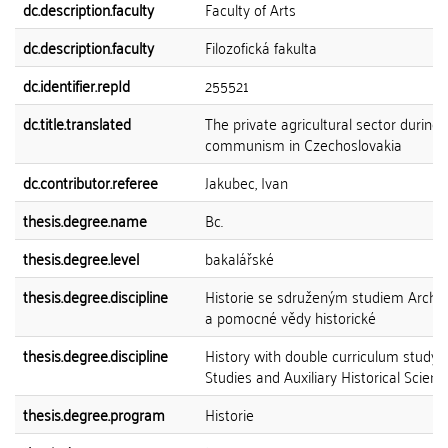
dc.description.faculty
Faculty of Arts
dc.description.faculty
Filozofická fakulta
dc.identifier.repId
255521
dc.title.translated
The private agricultural sector during
communism in Czechoslovakia
dc.contributor.referee
Jakubec, Ivan
thesis.degree.name
Bc.
thesis.degree.level
bakalářské
thesis.degree.discipline
Historie se sdruženým studiem Archivn
a pomocné vědy historické
thesis.degree.discipline
History with double curriculum study 
Studies and Auxiliary Historical Scienc
thesis.degree.program
Historie