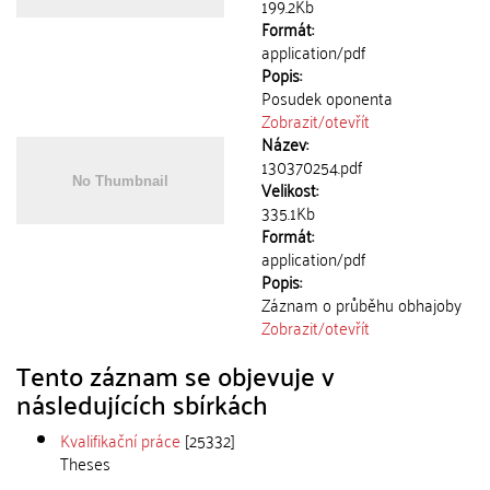
199.2Kb
Formát:
application/pdf
Popis:
Posudek oponenta
Zobrazit/
otevřít
Název:
130370254.pdf
Velikost:
335.1Kb
Formát:
application/pdf
Popis:
Záznam o průběhu obhajoby
Zobrazit/
otevřít
Tento záznam se objevuje v
následujících sbírkách
Kvalifikační práce
[25332]
Theses