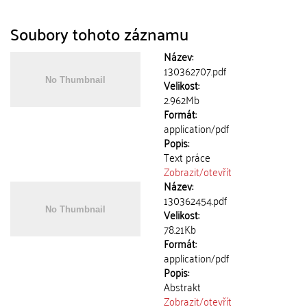
Soubory tohoto záznamu
Název:
130362707.pdf
Velikost:
2.962Mb
Formát:
application/pdf
Popis:
Text práce
Zobrazit/
otevřít
Název:
130362454.pdf
Velikost:
78.21Kb
Formát:
application/pdf
Popis:
Abstrakt
Zobrazit/
otevřít