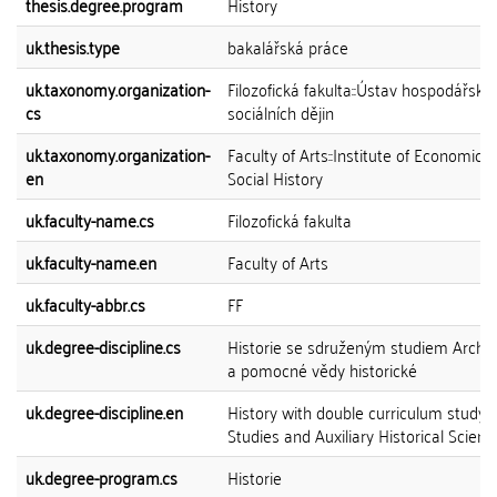
thesis.degree.program
History
uk.thesis.type
bakalářská práce
uk.taxonomy.organization-
Filozofická fakulta::Ústav hospodářský
cs
sociálních dějin
uk.taxonomy.organization-
Faculty of Arts::Institute of Economic 
en
Social History
uk.faculty-name.cs
Filozofická fakulta
uk.faculty-name.en
Faculty of Arts
uk.faculty-abbr.cs
FF
uk.degree-discipline.cs
Historie se sdruženým studiem Archivn
a pomocné vědy historické
uk.degree-discipline.en
History with double curriculum study 
Studies and Auxiliary Historical Scienc
uk.degree-program.cs
Historie