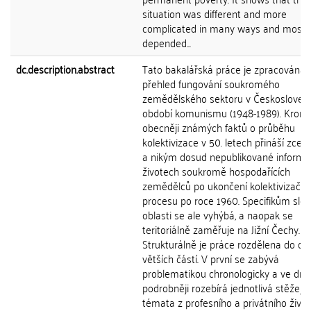
situation was different and more
complicated in many ways and most of
depended...
dc.description.abstract
Tato bakalářská práce je zpracována 
přehled fungování soukromého
zemědělského sektoru v Českosloven
období komunismu (1948-1989). Kromě
obecněji známých faktů o průběhu
kolektivizace v 50. letech přináší zcel
a nikým dosud nepublikované informa
životech soukromě hospodařících
zemědělců po ukončení kolektivizační
procesu po roce 1960. Specifikům slo
oblasti se ale vyhýbá, a naopak se
teritoriálně zaměřuje na Jižní Čechy.
Strukturálně je práce rozdělena do dv
větších částí. V první se zabývá
problematikou chronologicky a ve dru
podrobněji rozebírá jednotlivá stěžejní
témata z profesního a privátního živo