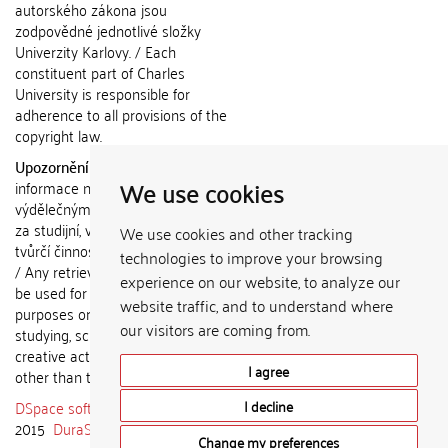
autorského zákona jsou
zodpovědné jednotlivé složky
Univerzity Karlovy. / Each
constituent part of Charles
University is responsible for
adherence to all provisions of the
copyright law.
Upozornění / Notice:
Získané
We use cookies
informace nemohou být použity k
výdělečným účelům nebo vydávány
za studijní, vědeckou nebo jinou
We use cookies and other tracking
tvůrčí činnost jiné osoby než autora.
technologies to improve your browsing
/ Any retrieved information shall not
experience on our website, to analyze our
be used for any commercial
website traffic, and to understand where
purposes or claimed as results of
our visitors are coming from.
studying, scientific or any other
creative activities of any person
I agree
other than the author.
DSpace software
copyright © 2002-
I decline
2015
DuraSpace
Change my preferences