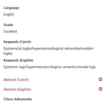
Language
English
Grade
Excellent
Keywords (Czech)
Epistemická logika|hyperintenze|logická sémantika|modální
logika
Keywords (English)
Epistemic logic|hyperintensions|logical semantics|modal logic
Abstract (Czech)
Abstract (English)
Citace dokumentu