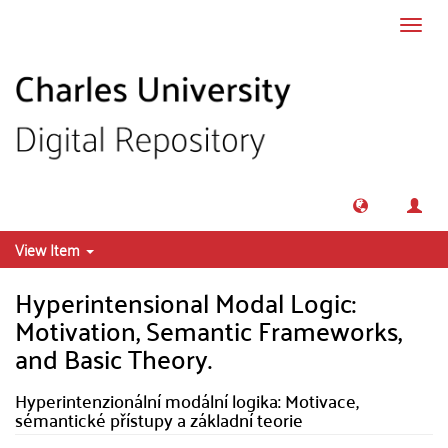
Skip to main content
Toggl
navig
View Item
Hyperintensional Modal Logic:
Motivation, Semantic Frameworks,
and Basic Theory.
Hyperintenzionální modální logika: Motivace,
sémantické přístupy a základní teorie