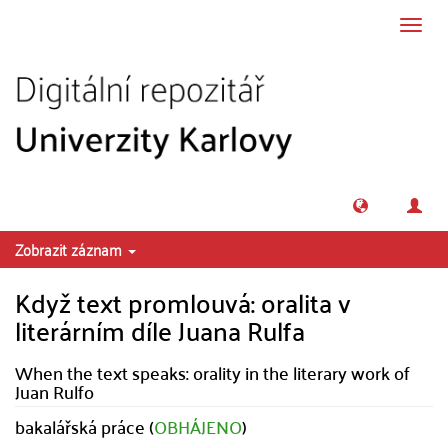
Přeskočit na obsah
Přepn
navig
Zobrazit záznam
Když text promlouvá: oralita v
literárním díle Juana Rulfa
When the text speaks: orality in the literary work of
Juan Rulfo
bakalářská práce (
OBHÁJENO
)