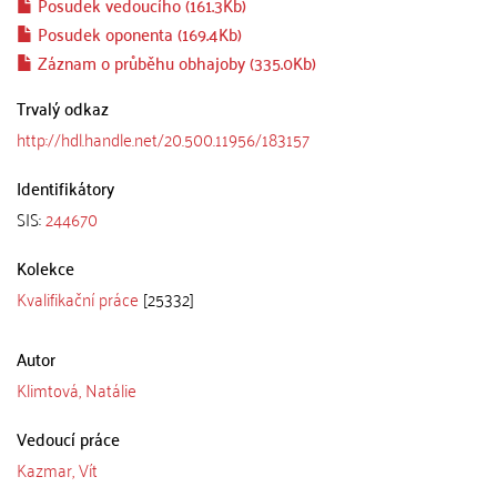
Posudek vedoucího (161.3Kb)
Posudek oponenta (169.4Kb)
Záznam o průběhu obhajoby (335.0Kb)
Trvalý odkaz
http://hdl.handle.net/20.500.11956/183157
Identifikátory
SIS:
244670
Kolekce
Kvalifikační práce
[25332]
Autor
Klimtová, Natálie
Vedoucí práce
Kazmar, Vít